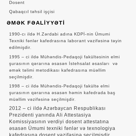
Dosent
Qabaqcıl təhsil işçisi
ƏMƏK FƏALİYYƏTİ
1990-cı ildə H.Zərdabi adına KDPİ-nin Ümumi
Texniki fənlər kafedrasına laborant vəzifəsinə təyin
edilmişdir.
1995 – ci ildə Mühəndis-Pedaqoji fakültəsinin elmi
şurasının qərarına əsasən İstehsalat əsasları və
əmək təlimi metodikası kafedrasına müəllim
seçilmişdir.
1998 – ci ildə Mühəndis-Pedaqoji fakültə elmi
şurasının qərarına əsasən həmin kafedrada baş
müəllim vəzifəsinə seçilmişdir.
2012 – ci ildə Azərbaycan Respublikası
Prezidenti yanında Ali Attestasiya
Komissiyasının verdiyi dosent attestatına
əsasən Ümumi texniki fənlər və texnologiya
kafedrasına dosent vəzifəsinə seçilmişdir.