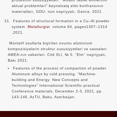
aktual problemləri” beynəlxalq elmi konfransının
materialları, GDU- nun nəşriyyatı, Gəncə, 2021.
Features of structural formation in a Cu–Al powder
system.
Metallurgist
. volume 64, pages1307–1314
,2021.
Müxtəlif üsullarla bişirilən ovuntu alüminium
kompozisiyalarin struktur xususiyyətləri və xassələri.
AMEA-nın xəbərləri. Cild XLI, № 5. “Elm” nəşriyyatı,
Bakı 2021.
Features of the process of compaction of powder
Aluminum alloys by cold pressing. “Machine-
building and Energy: New Concepts and
Technologies” International Scientific-practical
Conference materials, December 2-3, 2021, pp.
143-146, AzTU, Baku, Azerbaijan.