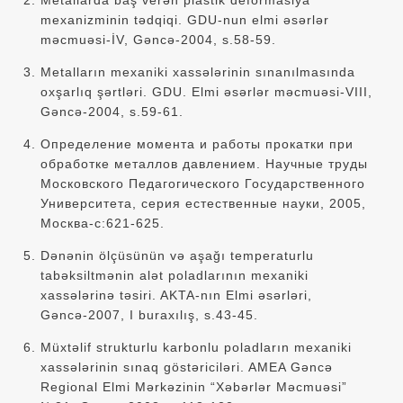
mexanizminin tədqiqi. GDU-nun elmi əsərlər
məcmuəsi-İV, Gəncə-2004, s.58-59.
Metalların mexaniki xassələrinin sınanılmasında
oxşarlıq şərtləri. GDU. Elmi əsərlər məcmuəsi-VIII,
Gəncə-2004, s.59-61.
Определение момента и работы прокатки при
обработке металлов давлением. Научные труды
Московского Педагогического Государственного
Университета, серия естественные науки, 2005,
Москва-с:621-625.
Dənənin ölçüsünün və aşağı temperaturlu
tabəksiltmənin alət poladlarının mexaniki
xassələrinə təsiri. AKTA-nın Elmi əsərləri,
Gəncə-2007, I buraxılış, s.43-45.
Müxtəlif strukturlu karbonlu poladların mexaniki
xassələrinin sınaq göstəriciləri. AMEA Gəncə
Regional Elmi Mərkəzinin “Xəbərlər Məcmuəsi”