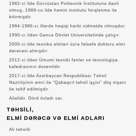
1982-ci ildə Gürcüstan Politexnik İnstitutuna daxil
olmuş, 1989-cu ildə həmin institutu fərqlənmə ilə
bitirmişdir.
1984-1986-cı illərdə həqiqi hərbi xidmətdə olmuşdur.
1990-cı ildən Gəncə Dövlət Universitetində çalışır.
2000-ci ildə texnika elmləri üzrə fəlsəfə doktoru elmi
dərəcəsi almışdır.
2012-ci ildən Ümumi texniki fənlər və texnologiya
kafedrasının dosentidir.
2017-ci ildə Azərbaycan Respublikası Təhsil
Nazirliyinin əmri ilə “Qabaqcıl təhsil işçisi” döş nişanı
ilə təltif edilmişdir.
Ailəlidir. Dörd övladı var.
TƏHSİLİ,
ELMİ DƏRƏCƏ VƏ ELMİ ADLARI
Ali təhsilli