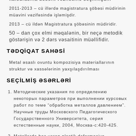
2011-2013 – cü illərdə magistratura şöbəsi müdirinin
müavini vəzifəsində işləmişdir.
2013 – cü ildən Magistratura şöbəsinin müdiridir.
50 – dan çox elmi məqalənin, bir neçə metodik
göstərişin və 2 dərs vəsaitinin müəllifidir.
TƏDQİQAT SAHƏSİ
Metal əsaslı ovuntu kompozisiya materiallarının
struktur və xassələrinin yaxşılaşdırılması
SEÇİLMİŞ ƏSƏRLƏRİ
Методические указания по определению
некоторых параметров при выполнении курсовых
работ по теме “обработка металлов давлением”.
Научные труды Московского Педагогического
Государственного Университета, серия
естественные науки, 2004, Москва-с:420-425.
Metallarda baş verən plastik deformasiya