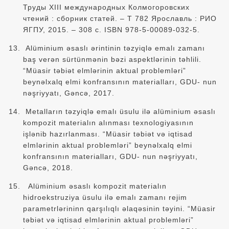
Труды XIII международных Колмогоровских
чтений : сборник статей. – Т 782 Ярославль : РИО
ЯГПУ, 2015. – 308 с. ISBN 978-5-00089-032-5.
Alüminium əsaslı ərintinin təzyiqlə emalı zamanı
baş verən sürtünmənin bəzi aspektlərinin təhlili.
“Müasir təbiət elmlərinin aktual problemləri”
beynəlxalq elmi konfransının materialları, GDU- nun
nəşriyyatı, Gəncə, 2017.
Metalların təzyiqlə emalı üsulu ilə alüminium əsaslı
kompozit materialın alınması texnologiyasının
işlənib hazırlanması. “Müasir təbiət və iqtisad
elmlərinin aktual problemləri” beynəlxalq elmi
konfransının materialları, GDU- nun nəşriyyatı,
Gəncə, 2018.
Alüminium əsaslı kompozit materialın
hidroekstruziya üsulu ilə emalı zamanı rejim
parametrlərininn qarşılıqlı əlaqəsinin təyini. “Müasir
təbiət və iqtisad elmlərinin aktual problemləri”