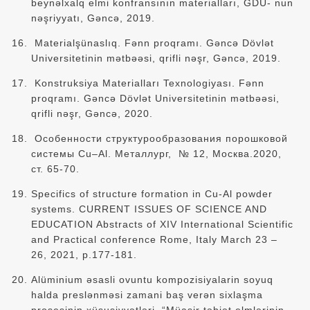
beynəlxalq elmi konfransının materialları, GDU- nun
nəşriyyatı, Gəncə, 2019.
Materialşünaslıq. Fənn proqramı. Gəncə Dövlət
Universitetinin mətbəəsi, qrifli nəşr, Gəncə, 2019.
Konstruksiya Materialları Texnologiyası. Fənn
proqramı. Gəncə Dövlət Universitetinin mətbəəsi,
qrifli nəşr, Gəncə, 2020.
Особенности структурообразования порошковой
системы Cu–Al. Металлург,
№ 12, Москва.2020,
ст. 65-70.
Specifics of structure formation in Cu-Al powder
systems. CURRENT ISSUES OF SCIENCE AND
EDUCATION Abstracts of XIV International Scientific
and Practical conference Rome, Italy March 23 –
26, 2021, p.177-181.
Alüminium əsasli ovuntu kompozisiyalarin soyuq
halda preslənməsi zamani baş verən sixlaşma
prosesinin xüsusiyyətləri. “Müasir təbiət elmlərinin