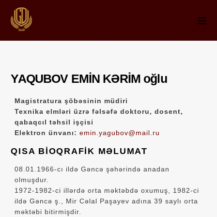
YAQUBOV EMİN KƏRİM oğlu
Magistratura şöbəsinin müdiri
Texnika elmləri üzrə fəlsəfə doktoru, dosent,
qabaqcıl təhsil işçisi
Elektron ünvanı:
emin.yagubov@mail.ru
QISA BİOQRAFİK MƏLUMAT
08.01.1966-cı ildə Gəncə şəhərində anadan
olmuşdur.
1972-1982-ci illərdə orta məktəbdə oxumuş, 1982-ci
ildə Gəncə ş., Mir Cəlal Paşayev adına 39 saylı orta
məktəbi bitirmişdir.