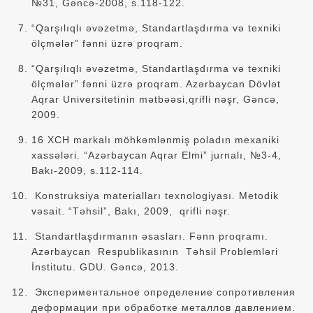
№31, Gəncə-2008, s.118-122.
“Qarşılıqlı əvəzetmə, Standartlaşdırma və texniki
ölçmələr” fənni üzrə proqram.
“Qarşılıqlı əvəzetmə, Standartlaşdırma və texniki
ölçmələr” fənni üzrə proqram. Azərbaycan Dövlət
Aqrar Universitetinin mətbəəsi,qrifli nəşr, Gəncə,
2009.
16 XCH markalı möhkəmlənmiş poladın mexaniki
xassələri. “Azərbaycan Aqrar Elmi” jurnalı, №3-4,
Bakı-2009, s.112-114.
Konstruksiya materialları texnologiyası. Metodik
vəsait. “Təhsil”, Bakı, 2009, qrifli nəşr.
Standartlaşdırmanın əsasları. Fənn proqramı.
Azərbaycan Respublikasının Təhsil Problemləri
İnstitutu. GDU. Gəncə, 2013.
Экспериментальное определение сопротивления
деформации при обработке металлов давлением.