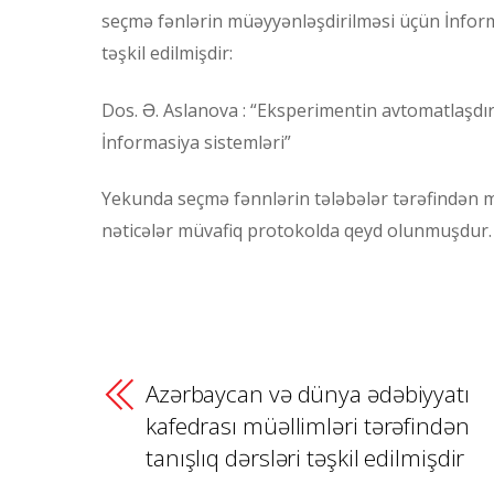
seçmə fənlərin müəyyənləşdirilməsi üçün İnforma
təşkil edilmişdir:
Dos. Ə. Aslanova : “Eksperimentin avtomatlaşdır
İnformasiya sistemləri”
Yekunda seçmə fənnlərin tələbələr tərəfindən m
nəticələr müvafiq protokolda qeyd olunmuşdur.
Azərbaycan və dünya ədəbiyyatı
kafedrası müəllimləri tərəfindən
tanışlıq dərsləri təşkil edilmişdir