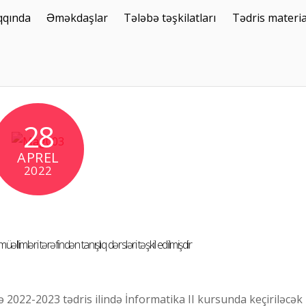
qqında
Əməkdaşlar
Tələbə təşkilatları
Tədris materia
28
APREL
2022
llimləri tərəfindən tanışlıq dərsləri təşkil edilmişdir
ə 2022-2023 tədris ilində İnformatika II kursunda keçiriləcək