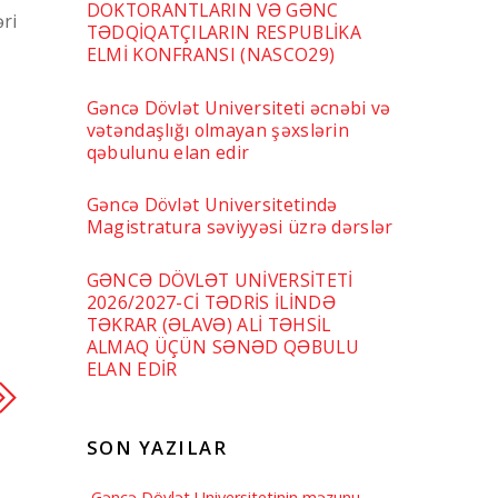
DOKTORANTLARIN VƏ GƏNC
əri
TƏDQİQATÇILARIN RESPUBLİKA
ELMİ KONFRANSI (NASCO29)
Gəncə Dövlət Universiteti əcnəbi və
vətəndaşlığı olmayan şəxslərin
qəbulunu elan edir
Gəncə Dövlət Universitetində
Magistratura səviyyəsi üzrə dərslər
GƏNCƏ DÖVLƏT UNİVERSİTETİ
2026/2027-Cİ TƏDRİS İLİNDƏ
TƏKRAR (ƏLAVƏ) ALİ TƏHSİL
ALMAQ ÜÇÜN SƏNƏD QƏBULU
ELAN EDİR
SON YAZILAR
Gəncə Dövlət Universitetinin məzunu