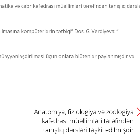
tika və cəbr kafedrası müəllimləri tərəfindən tanışlıq dərsl
ılmasına kompüterlərin tətbiqi” Dos. G. Verdiyeva: “
üəyyənləşdirilməsi üçün onlara blütenlər paylanmışdır və
Anatomiya, fiziologiya və zoologiya
kafedrası müəllimləri tərəfindən
tanışlıq dərsləri təşkil edilmişdir