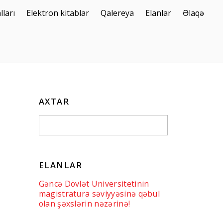
lları
Elektron kitablar
Qalereya
Elanlar
Əlaqə
AXTAR
ELANLAR
Gəncə Dövlət Universitetinin
magistratura səviyyəsinə qəbul
olan şəxslərin nəzərinə!