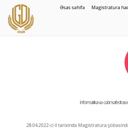
Əsas səhifə
Magistratura ha
İnformatika və cəbr kafedrası müə
28.04.2022-ci il tarixində Magistratura şöbəsind