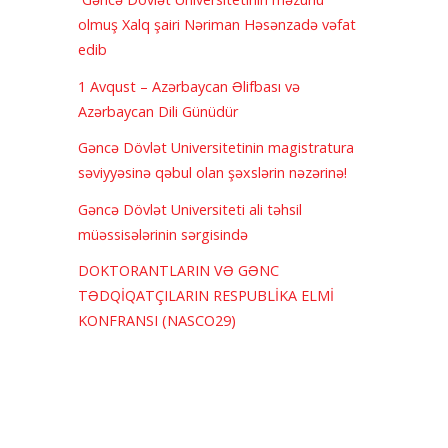
olmuş Xalq şairi Nəriman Həsənzadə vəfat
edib
1 Avqust – Azərbaycan Əlifbası və
Azərbaycan Dili Günüdür
Gəncə Dövlət Universitetinin magistratura
səviyyəsinə qəbul olan şəxslərin nəzərinə!
Gəncə Dövlət Universiteti ali təhsil
müəssisələrinin sərgisində
DOKTORANTLARIN VƏ GƏNC
TƏDQİQATÇILARIN RESPUBLİKA ELMİ
KONFRANSI (NASCO29)