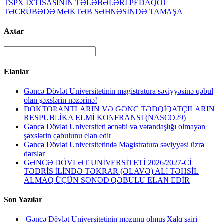
TSPX İXTİSASININ TƏLƏBƏLƏRİ PEDAQOJİ
TƏCRÜBƏDƏ
MƏKTƏB SƏHNƏSİNDƏ TAMAŞA
Axtar
Elanlar
Gəncə Dövlət Universitetinin magistratura səviyyəsinə qəbul
olan şəxslərin nəzərinə!
DOKTORANTLARIN VƏ GƏNC TƏDQİQATÇILARIN
RESPUBLİKA ELMİ KONFRANSI (NASCO29)
Gəncə Dövlət Universiteti əcnəbi və vətəndaşlığı olmayan
şəxslərin qəbulunu elan edir
Gəncə Dövlət Universitetində Magistratura səviyyəsi üzrə
dərslər
GƏNCƏ DÖVLƏT UNİVERSİTETİ 2026/2027-Cİ
TƏDRİS İLİNDƏ TƏKRAR (ƏLAVƏ) ALİ TƏHSİL
ALMAQ ÜÇÜN SƏNƏD QƏBULU ELAN EDİR
Son Yazılar
Gəncə Dövlət Universitetinin məzunu olmuş Xalq şairi