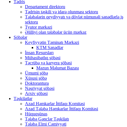
Tədris
Departament direktoru
Tədrisin təşkili və idarə olunması sektoru
Tələbələrin qeydiyyatı və dövlət nümunəli sənədlərlə iş
sektoru
Tyutor mərkəzi
Əlilliyi olan tələbələr üçün mərkəz
Şöbələr
Keyfiyyətin Təminatı Mərkəzi
KTM Sənədlər
İnsan Resursları
Mühasibatlıq şöbəsi
Təcrübə və karyera şöbəsi
Məzun Məlumat Bazası
Ümumi şöbə
Xüsusi şöbə
Doktorantura
Nəşriyyat şöbəsi
Arxiv şöbəsi
Təşkilatlar
Azad Həmkarlar İttifaqı Komitəsi
Azad Tələbə Həmkarlar İttifaqı Komitəsi
Hüquqşünas
Tələbə Gənclər Təşkilatı
Tələbə Elmi Cəmiyyəti