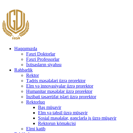
Haqqımızda
Fəxri Doktorlar
Fəxri Professorlar
İxtisasların siyahısı
Rəhbərlik
Rektor
Tədris məsələləri üzrə prorektor
Elm və innovasiyalar üzrə prorektor
Humanitar məsələlər üzrə prorektor
İnzibati təsərrüfat işləri üzrə prorektor
Rektorluq
Baş müşavir
Elm və təhsil üzrə müşavir
Sosial məsələlər, gənclərlə iş üzrə müşavir
Rektorun köməkçisi
Elmi katib