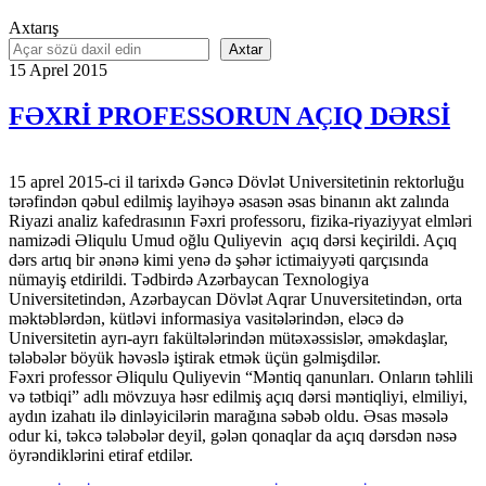
Axtarış
Axtar
15
Aprel
2015
FƏXRİ PROFESSORUN AÇIQ DƏRSİ
15 aprel 2015-ci il tarixdə Gəncə Dövlət Universitetinin rektorluğu
tərəfindən qəbul edilmiş layihəyə əsasən əsas binanın akt zalında
Riyazi analiz kafedrasının Fəxri professoru, fizika-riyaziyyat elmləri
namizədi Əliqulu Umud oğlu Quliyevin açıq dərsi keçirildi. Açıq
dərs artıq bir ənənə kimi yenə də şəhər ictimaiyyəti qarçısında
nümayiş etdirildi. Tədbirdə Azərbaycan Texnologiya
Universitetindən, Azərbaycan Dövlət Aqrar Unuversitetindən, orta
məktəblərdən, kütləvi informasiya vasitələrindən, eləcə də
Universitetin ayrı-ayrı fakültələrindən mütəxəssislər, əməkdaşlar,
tələbələr böyük həvəslə iştirak etmək üçün gəlmişdilər.
Fəxri professor Əliqulu Quliyevin “Məntiq qanunları. Onların təhlili
və tətbiqi” adlı mövzuya həsr edilmiş açıq dərsi məntiqliyi, elmiliyi,
aydın izahatı ilə dinləyicilərin marağına səbəb oldu. Əsas məsələ
odur ki, təkcə tələbələr deyil, gələn qonaqlar da açıq dərsdən nəsə
öyrəndiklərini etiraf etdilər.