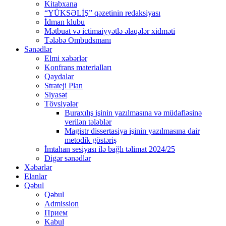
Kitabxana
“YÜKSƏLİŞ” qəzetinin redaksiyası
İdman klubu
Mətbuat və ictimaiyyətlə əlaqələr xidməti
Tələbə Ombudsmanı
Sənədlər
Elmi xəbərlər
Konfrans materialları
Qaydalar
Strateji Plan
Siyasət
Tövsiyələr
Buraxılış işinin yazılmasına və müdafiəsinə
verilən tələblər
Magistr dissertasiya işinin yazılmasına dair
metodik göstəriş
İmtahan sesiyası ilə bağlı təlimat 2024/25
Digər sənədlər
Xəbərlər
Elanlar
Qəbul
Qəbul
Admission
Прием
Kabul