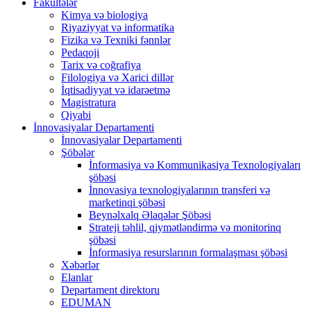
Fakültələr
Kimya və biologiya
Riyaziyyat və informatika
Fizika və Texniki fənnlər
Pedaqoji
Tarix və coğrafiya
Filologiya və Xarici dillər
İqtisadiyyat və idarəetmə
Magistratura
Qiyabi
İnnovasiyalar Departamenti
İnnovasiyalar Departamenti
Şöbələr
İnformasiya və Kommunikasiya Texnologiyaları
şöbəsi
İnnovasiya texnologiyalarının transferi və
marketinqi şöbəsi
Beynəlxalq Əlaqələr Şöbəsi
Strateji təhlil, qiymətləndirmə və monitorinq
şöbəsi
İnformasiya resurslarının formalaşması şöbəsi
Xəbərlər
Elanlar
Departament direktoru
EDUMAN