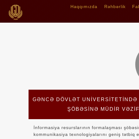
Haqqımızda
Rəhbərlik
Fa
GƏNCƏ DÖVLƏT UNIVERSITETINDƏ
ŞÖBƏSINƏ MÜDIR VƏZIF
İnformasiya resurslarının formalaşması şöbəsi
kommunikasiya texnologiyalarını geniş tətbiq e