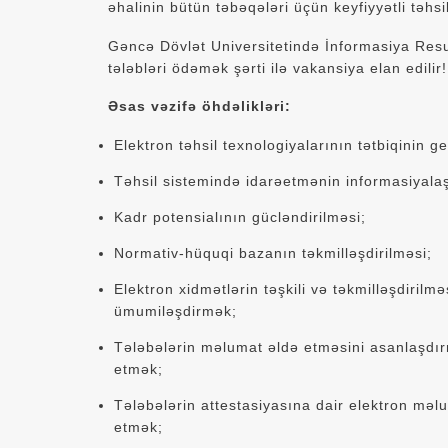
əhalinin bütün təbəqələri üçün keyfiyyətli təhs
Gəncə Dövlət Universitetində İnformasiya Res
tələbləri ödəmək şərti ilə vakansiya elan edilir!
Əsas vəzifə öhdəlikləri:
Elektron təhsil texnologiyalarının tətbiqinin ge
Təhsil sistemində idarəetmənin informasiyalaş
Kadr potensialının gücləndirilməsi;
Normativ-hüquqi bazanın təkmilləşdirilməsi;
Elektron xidmətlərin təşkili və təkmilləşdirilmə
ümumiləşdirmək;
Tələbələrin məlumat əldə etməsini asanlaşdırm
etmək;
Tələbələrin attestasiyasına dair elektron mə
etmək;