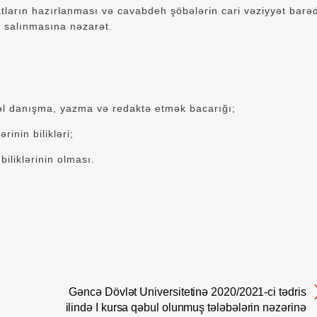
ların hazırlanması və cavabdeh şöbələrin cari vəziyyət barə
 salınmasına nəzarət.
əl danışma, yazma və redaktə etmək bacarığı;
rinin bilikləri;
biliklərinin olması.
Gəncə Dövlət Universitetinə 2020/2021-ci tədris
ilində I kursa qəbul olunmuş tələbələrin nəzərinə