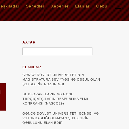
əşkilatlar
Sənədlər
Xəbərlər
Elanlar
Qəbul
AXTAR
ELANLAR
GƏNCƏ DÖVLƏT UNIVERSITETININ
MAGISTRATURA SƏVIYYƏSINƏ QƏBUL OLAN
ŞƏXSLƏRIN NƏZƏRINƏ!
I
DOKTORANTLARIN VƏ GƏNC
TƏDQİQATÇILARIN RESPUBLİKA ELMİ
KONFRANSI (NASCO29)
GƏNCƏ DÖVLƏT UNIVERSITETI ƏCNƏBI VƏ
VƏTƏNDAŞLIĞI OLMAYAN ŞƏXSLƏRIN
QƏBULUNU ELAN EDIR