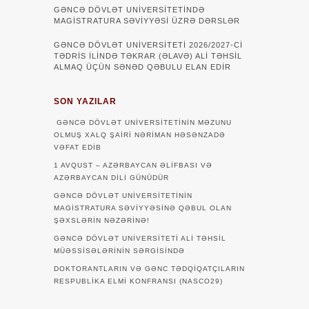
GƏNCƏ DÖVLƏT UNIVERSITETINDƏ
MAGISTRATURA SƏVIYYƏSI ÜZRƏ DƏRSLƏR
GƏNCƏ DÖVLƏT UNİVERSİTETİ 2026/2027-Cİ
TƏDRİS İLİNDƏ TƏKRAR (ƏLAVƏ) ALİ TƏHSİL
ALMAQ ÜÇÜN SƏNƏD QƏBULU ELAN EDİR
SON YAZILAR
GƏNCƏ DÖVLƏT UNIVERSITETININ MƏZUNU
OLMUŞ XALQ ŞAIRI NƏRIMAN HƏSƏNZADƏ
VƏFAT EDIB
1 AVQUST – AZƏRBAYCAN ƏLIFBASI VƏ
AZƏRBAYCAN DILI GÜNÜDÜR
GƏNCƏ DÖVLƏT UNIVERSITETININ
MAGISTRATURA SƏVIYYƏSINƏ QƏBUL OLAN
ŞƏXSLƏRIN NƏZƏRINƏ!
GƏNCƏ DÖVLƏT UNIVERSITETI ALI TƏHSIL
MÜƏSSISƏLƏRININ SƏRGISINDƏ
DOKTORANTLARIN VƏ GƏNC TƏDQİQATÇILARIN
RESPUBLİKA ELMİ KONFRANSI (NASCO29)