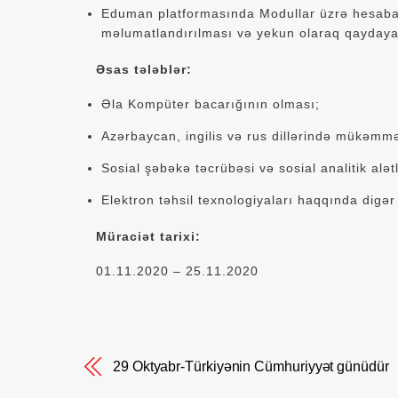
Eduman platformasında Modullar üzrə hesabat
məlumatlandırılması və yekun olaraq qaydaya
Əsas tələblər:
Əla Kompüter bacarığının olması;
Azərbaycan, ingilis və rus dillərində mükəmm
Sosial şəbəkə təcrübəsi və sosial analitik alətlə
Elektron təhsil texnologiyaları haqqında digər 
Müraciət tarixi:
01.11.2020 – 25.11.2020
29 Oktyabr-Türkiyənin Cümhuriyyət günüdür