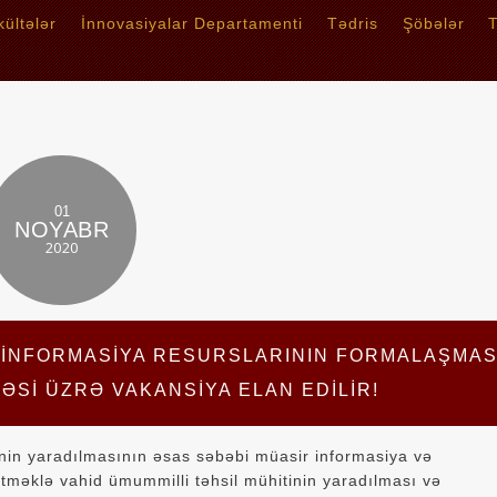
kültələr
İnnovasiyalar Departamenti
Tədris
Şöbələr
T
01
NOYABR
2020
 İNFORMASIYA RESURSLARININ FORMALAŞMAS
ƏSI ÜZRƏ VAKANSIYA ELAN EDILIR!
nin yaradılmasının əsas səbəbi müasir informasiya və
tməklə vahid ümummilli təhsil mühitinin yaradılması və