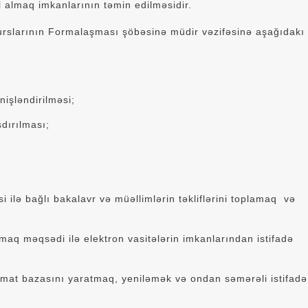
il almaq imkanlarının təmin edilməsidir.
urslarının Formalaşması şöbəsinə müdir vəzifəsinə aşağıdakı
nişləndirilməsi;
dırılması;
si ilə bağlı bakalavr və müəllimlərin təkliflərini toplamaq və
aq məqsədi ilə elektron vasitələrin imkanlarından istifadə
lumat bazasını yaratmaq, yeniləmək və ondan səmərəli istifadə