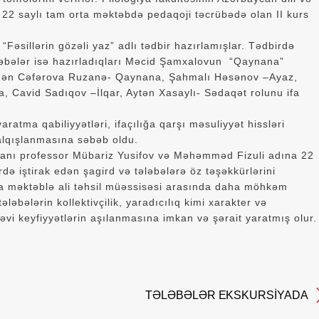
22 saylı tam orta məktəbdə pedaqoji təcrübədə olan II kurs
 “Fəsillərin gözəli yaz” adlı tədbir hazırlamışlar. Tədbirdə
Tələbələr isə hazırladıqları Məcid Şamxalovun “Qaynana”
ərdən Cəfərova Ruzanə- Qaynana, Şahmalı Həsənov –Ayaz,
a, Cavid Sadıqov –İlqar, Aytən Xasaylı- Sədaqət rolunu ifa
aratma qabiliyyətləri, ifaçılığa qarşı məsuliyyət hissləri
alqışlanmasına səbəb oldu.
kanı professor Mübariz Yusifov və Məhəmməd Fizuli adına 22
də iştirak edən şagird və tələbələrə öz təşəkkürlərini
orta məktəblə ali təhsil müəssisəsi arasında daha möhkəm
ləbələrin kollektivçilik, yaradıcılıq kimi xarakter və
əvi keyfiyyətlərin aşılanmasına imkan və şərait yaratmış olur.
TƏLƏBƏLƏR EKSKURSİYADA