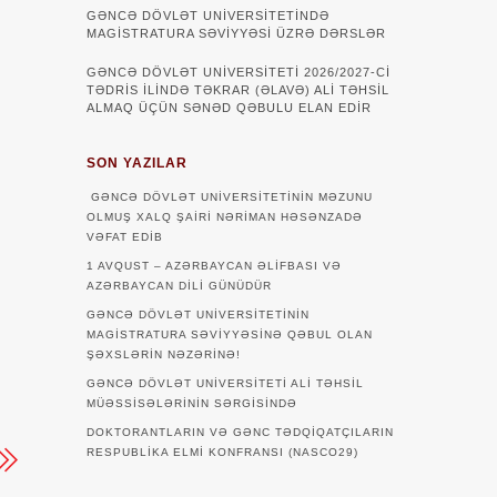
GƏNCƏ DÖVLƏT UNIVERSITETINDƏ
MAGISTRATURA SƏVIYYƏSI ÜZRƏ DƏRSLƏR
GƏNCƏ DÖVLƏT UNİVERSİTETİ 2026/2027-Cİ
TƏDRİS İLİNDƏ TƏKRAR (ƏLAVƏ) ALİ TƏHSİL
ALMAQ ÜÇÜN SƏNƏD QƏBULU ELAN EDİR
SON YAZILAR
GƏNCƏ DÖVLƏT UNIVERSITETININ MƏZUNU
OLMUŞ XALQ ŞAIRI NƏRIMAN HƏSƏNZADƏ
VƏFAT EDIB
1 AVQUST – AZƏRBAYCAN ƏLIFBASI VƏ
AZƏRBAYCAN DILI GÜNÜDÜR
GƏNCƏ DÖVLƏT UNIVERSITETININ
MAGISTRATURA SƏVIYYƏSINƏ QƏBUL OLAN
ŞƏXSLƏRIN NƏZƏRINƏ!
GƏNCƏ DÖVLƏT UNIVERSITETI ALI TƏHSIL
MÜƏSSISƏLƏRININ SƏRGISINDƏ
DOKTORANTLARIN VƏ GƏNC TƏDQİQATÇILARIN
RESPUBLİKA ELMİ KONFRANSI (NASCO29)