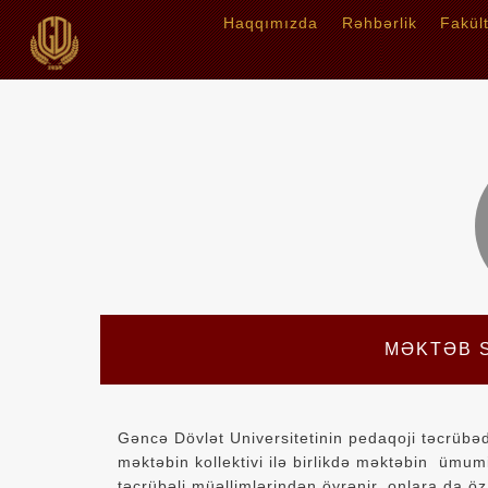
Haqqımızda
Rəhbərlik
Fakül
MƏKTƏB 
Gəncə Dövlət Universitetinin pedaqoji təcrübədə
məktəbin kollektivi ilə birlikdə məktəbin ümumi 
təcrübəli müəllimlərindən öyrənir, onlara da öz 