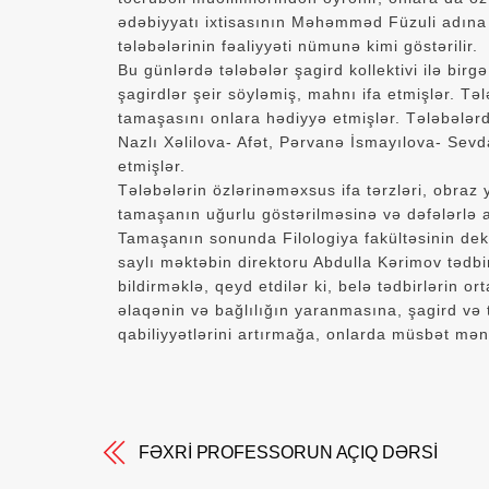
ədəbiyyatı ixtisasının Məhəmməd Füzuli adına 
tələbələrinin fəaliyyəti nümunə kimi göstərilir.
Bu günlərdə tələbələr şagird kollektivi ilə birgə
şagirdlər şeir söyləmiş, mahnı ifa etmişlər. 
tamaşasını onlara hədiyyə etmişlər. Tələbəl
Nazlı Xəlilova- Afət, Pərvanə İsmayılova- Sevd
etmişlər.
Tələbələrin özlərinəməxsus ifa tərzləri, obraz y
tamaşanın uğurlu göstərilməsinə və dəfələrlə 
Tamaşanın sonunda Filologiya fakültəsinin de
saylı məktəbin direktoru Abdulla Kərimov tədbir
bildirməklə, qeyd etdilər ki, belə tədbirlərin 
əlaqənin və bağlılığın yaranmasına, şagird və tə
qabiliyyətlərini artırmağa, onlarda müsbət mən
FƏXRİ PROFESSORUN AÇIQ DƏRSİ