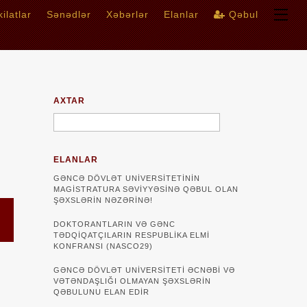
ilatlar
Sənədlər
Xəbərlər
Elanlar
Qəbul
AXTAR
ELANLAR
GƏNCƏ DÖVLƏT UNIVERSITETININ
MAGISTRATURA SƏVIYYƏSINƏ QƏBUL OLAN
ŞƏXSLƏRIN NƏZƏRINƏ!
DOKTORANTLARIN VƏ GƏNC
TƏDQİQATÇILARIN RESPUBLİKA ELMİ
KONFRANSI (NASCO29)
GƏNCƏ DÖVLƏT UNIVERSITETI ƏCNƏBI VƏ
VƏTƏNDAŞLIĞI OLMAYAN ŞƏXSLƏRIN
QƏBULUNU ELAN EDIR