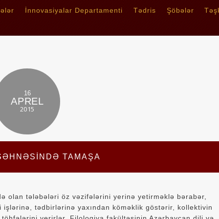
tələr
İnnovasiyalar Departamenti
Tədris
Şöbələr
Təşk
16
APREL
2015
SƏHNƏSİNDƏ TAMAŞA
 olan tələbələri öz vəzifələrini yerinə yetirməklə bərabər,
işlərinə, tədbirlərinə yaxından köməklik göstərir, kollektivin
töhfələrini verirlər. Filologiya fakültəsinin Azərbaycan dili və