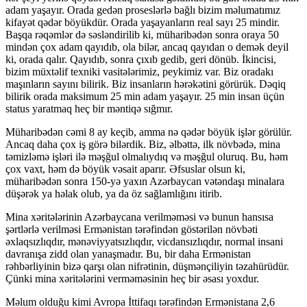
adam yaşayır. Orada gedən proseslərlə bağlı bizim məlumatımız
kifayət qədər böyükdür. Orada yaşayanların real sayı 25 mindir.
Başqa rəqəmlər də səsləndirilib ki, müharibədən sonra oraya 50
mindən çox adam qayıdıb, ola bilər, ancaq qayıdan o demək deyil
ki, orada qalır. Qayıdıb, sonra çıxıb gedib, geri dönüb. İkincisi,
bizim müxtəlif texniki vasitələrimiz, peykimiz var. Biz oradakı
maşınların sayını bilirik. Biz insanların hərəkətini görürük. Dəqiq
bilirik orada maksimum 25 min adam yaşayır. 25 min insan üçün
status yaratmaq heç bir məntiqə sığmır.
Müharibədən cəmi 8 ay keçib, amma nə qədər böyük işlər görülür.
Ancaq daha çox iş görə bilərdik. Biz, əlbəttə, ilk növbədə, mina
təmizləmə işləri ilə məşğul olmalıydıq və məşğul oluruq. Bu, həm
çox vaxt, həm də böyük vəsait aparır. Əfsuslar olsun ki,
müharibədən sonra 150-yə yaxın Azərbaycan vətəndaşı minalara
düşərək ya həlak olub, ya da öz sağlamlığını itirib.
Mina xəritələrinin Azərbaycana verilməməsi və bunun hansısa
şərtlərlə verilməsi Ermənistan tərəfindən göstərilən növbəti
əxlaqsızlıqdır, mənəviyyatsızlıqdır, vicdansızlıqdır, normal insani
davranışa zidd olan yanaşmadır. Bu, bir daha Ermənistan
rəhbərliyinin bizə qarşı olan nifrətinin, düşmənçiliyin təzahürüdür.
Çünki mina xəritələrini verməməsinin heç bir əsası yoxdur.
Məlum olduğu kimi Avropa İttifaqı tərəfindən Ermənistana 2,6