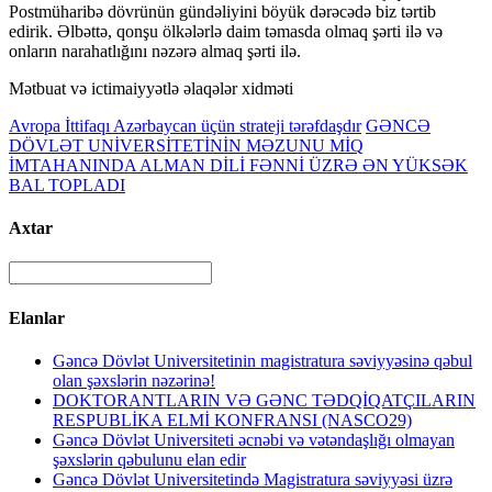
Postmüharibə dövrünün gündəliyini böyük dərəcədə biz tərtib
edirik. Əlbəttə, qonşu ölkələrlə daim təmasda olmaq şərti ilə və
onların narahatlığını nəzərə almaq şərti ilə.
Mətbuat və ictimaiyyətlə əlaqələr xidməti
Avropa İttifaqı Azərbaycan üçün strateji tərəfdaşdır
GƏNCƏ
DÖVLƏT UNİVERSİTETİNİN MƏZUNU MİQ
İMTAHANINDA ALMAN DİLİ FƏNNİ ÜZRƏ ƏN YÜKSƏK
BAL TOPLADI
Axtar
Elanlar
Gəncə Dövlət Universitetinin magistratura səviyyəsinə qəbul
olan şəxslərin nəzərinə!
DOKTORANTLARIN VƏ GƏNC TƏDQİQATÇILARIN
RESPUBLİKA ELMİ KONFRANSI (NASCO29)
Gəncə Dövlət Universiteti əcnəbi və vətəndaşlığı olmayan
şəxslərin qəbulunu elan edir
Gəncə Dövlət Universitetində Magistratura səviyyəsi üzrə