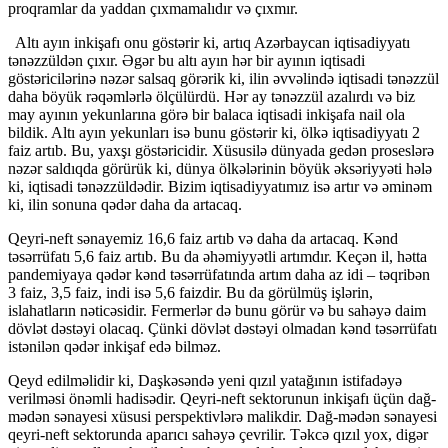
proqramlar da yaddan çıxmamalıdır və çıxmır.
Altı ayın inkişafı onu göstərir ki, artıq Azərbaycan iqtisadiyyatı
tənəzzüldən çıxır. Əgər bu altı ayın hər bir ayının iqtisadi
göstəricilərinə nəzər salsaq görərik ki, ilin əvvəlində iqtisadi tənəzzül
daha böyük rəqəmlərlə ölçülürdü. Hər ay tənəzzül azalırdı və biz
may ayının yekunlarına görə bir balaca iqtisadi inkişafa nail ola
bildik. Altı ayın yekunları isə bunu göstərir ki, ölkə iqtisadiyyatı 2
faiz artıb. Bu, yaxşı göstəricidir. Xüsusilə dünyada gedən proseslərə
nəzər saldıqda görürük ki, dünya ölkələrinin böyük əksəriyyəti hələ
ki, iqtisadi tənəzzüldədir. Bizim iqtisadiyyatımız isə artır və əminəm
ki, ilin sonuna qədər daha da artacaq.
Qeyri-neft sənayemiz 16,6 faiz artıb və daha da artacaq. Kənd
təsərrüfatı 5,6 faiz artıb. Bu da əhəmiyyətli artımdır. Keçən il, hətta
pandemiyaya qədər kənd təsərrüfatında artım daha az idi – təqribən
3 faiz, 3,5 faiz, indi isə 5,6 faizdir. Bu da görülmüş işlərin,
islahatların nəticəsidir. Fermerlər də bunu görür və bu sahəyə daim
dövlət dəstəyi olacaq. Çünki dövlət dəstəyi olmadan kənd təsərrüfatı
istənilən qədər inkişaf edə bilməz.
Qeyd edilməlidir ki, Daşkəsəndə yeni qızıl yatağının istifadəyə
verilməsi önəmli hadisədir. Qeyri-neft sektorunun inkişafı üçün dağ-
mədən sənayesi xüsusi perspektivlərə malikdir. Dağ-mədən sənayesi
qeyri-neft sektorunda aparıcı sahəyə çevrilir. Təkcə qızıl yox, digər