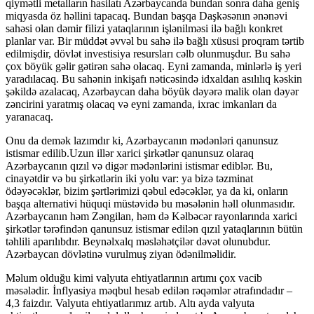
qiymətli metalların hasilatı Azərbaycanda bundan sonra daha geniş
miqyasda öz həllini tapacaq. Bundan başqa Daşkəsənın ənənəvi
sahəsi olan dəmir filizi yataqlarının işlənilməsi ilə bağlı konkret
planlar var. Bir müddət əvvəl bu sahə ilə bağlı xüsusi proqram tərtib
edilmişdir, dövlət investisiya resursları cəlb olunmuşdur. Bu sahə
çox böyük gəlir gətirən sahə olacaq. Eyni zamanda, minlərlə iş yeri
yaradılacaq. Bu sahənin inkişafı nəticəsində idxaldan asılılıq kəskin
şəkildə azalacaq, Azərbaycan daha böyük dəyərə malik olan dəyər
zəncirini yaratmış olacaq və eyni zamanda, ixrac imkanları da
yaranacaq.
Onu da demək lazımdır ki, Azərbaycanın mədənləri qanunsuz
istismar edilib.Uzun illər xarici şirkətlər qanunsuz olaraq
Azərbaycanın qızıl və digər mədənlərini istismar ediblər. Bu,
cinayətdir və bu şirkətlərin iki yolu var: ya bizə təzminat
ödəyəcəklər, bizim şərtlərimizi qəbul edəcəklər, ya da ki, onların
başqa alternativi hüquqi müstəvidə bu məsələnin həll olunmasıdır.
Azərbaycanın həm Zəngilan, həm də Kəlbəcər rayonlarında xarici
şirkətlər tərəfindən qanunsuz istismar edilən qızıl yataqlarının bütün
təhlili aparılıbdır. Beynəlxalq məsləhətçilər dəvət olunubdur.
Azərbaycan dövlətinə vurulmuş ziyan ödənilməlidir.
Məlum olduğu kimi valyuta ehtiyatlarının artımı çox vacib
məsələdir. İnflyasiya məqbul hesab edilən rəqəmlər ətrafındadır –
4,3 faizdır. Valyuta ehtiyatlarımız artıb. Altı ayda valyuta