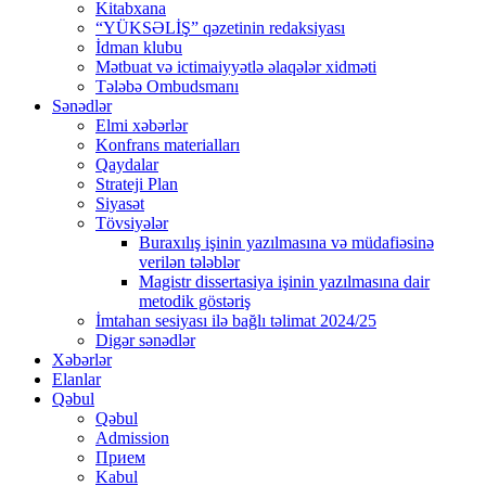
Kitabxana
“YÜKSƏLİŞ” qəzetinin redaksiyası
İdman klubu
Mətbuat və ictimaiyyətlə əlaqələr xidməti
Tələbə Ombudsmanı
Sənədlər
Elmi xəbərlər
Konfrans materialları
Qaydalar
Strateji Plan
Siyasət
Tövsiyələr
Buraxılış işinin yazılmasına və müdafiəsinə
verilən tələblər
Magistr dissertasiya işinin yazılmasına dair
metodik göstəriş
İmtahan sesiyası ilə bağlı təlimat 2024/25
Digər sənədlər
Xəbərlər
Elanlar
Qəbul
Qəbul
Admission
Прием
Kabul