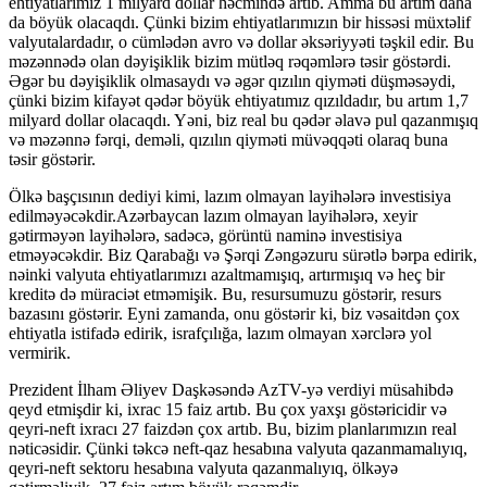
ehtiyatlarımız 1 milyard dollar həcmində artıb. Amma bu artım daha
da böyük olacaqdı. Çünki bizim ehtiyatlarımızın bir hissəsi müxtəlif
valyutalardadır, o cümlədən avro və dollar əksəriyyəti təşkil edir. Bu
məzənnədə olan dəyişiklik bizim mütləq rəqəmlərə təsir göstərdi.
Əgər bu dəyişiklik olmasaydı və əgər qızılın qiyməti düşməsəydi,
çünki bizim kifayət qədər böyük ehtiyatımız qızıldadır, bu artım 1,7
milyard dollar olacaqdı. Yəni, biz real bu qədər əlavə pul qazanmışıq
və məzənnə fərqi, deməli, qızılın qiyməti müvəqqəti olaraq buna
təsir göstərir.
Ölkə başçısının dediyi kimi, lazım olmayan layihələrə investisiya
edilməyəcəkdir.Azərbaycan lazım olmayan layihələrə, xeyir
gətirməyən layihələrə, sadəcə, görüntü naminə investisiya
etməyəcəkdir. Biz Qarabağı və Şərqi Zəngəzuru sürətlə bərpa edirik,
nəinki valyuta ehtiyatlarımızı azaltmamışıq, artırmışıq və heç bir
kreditə də müraciət etməmişik. Bu, resursumuzu göstərir, resurs
bazasını göstərir. Eyni zamanda, onu göstərir ki, biz vəsaitdən çox
ehtiyatla istifadə edirik, israfçılığa, lazım olmayan xərclərə yol
vermirik.
Prezident İlham Əliyev Daşkəsəndə AzTV-yə verdiyi müsahibdə
qeyd etmişdir ki, ixrac 15 faiz artıb. Bu çox yaxşı göstəricidir və
qeyri-neft ixracı 27 faizdən çox artıb. Bu, bizim planlarımızın real
nəticəsidir. Çünki təkcə neft-qaz hesabına valyuta qazanmamalıyıq,
qeyri-neft sektoru hesabına valyuta qazanmalıyıq, ölkəyə