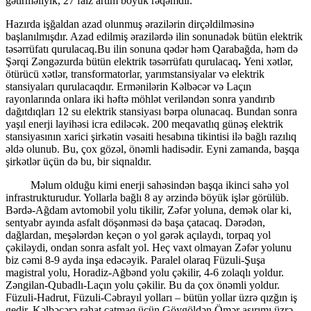
gətirməliyik, 27 faiz artım böyük rəqəmdir.
Hazırda işğaldan azad olunmuş ərazilərin dirçəldilməsinə
başlanılmışdır. Azad edilmiş ərazilərdə ilin sonunadək bütün elektrik
təsərrüfatı qurulacaq.Bu ilin sonuna qədər həm Qarabağda, həm də
Şərqi Zəngəzurda bütün elektrik təsərrüfatı qurulacaq
.
Yeni xətlər,
ötürücü xətlər, transformatorlar, yarımstansiyalar və elektrik
stansiyaları qurulacaqdır. Ermənilərin Kəlbəcər və Laçın
rayonlarında onlara iki həftə möhlət veriləndən sonra yandırıb
dağıtdıqları 12 su elektrik stansiyası bərpa olunacaq. Bundan sonra
yaşıl enerji layihəsi icra ediləcək. 200 meqavatlıq günəş elektrik
stansiyasının xarici şirkətin vəsaiti hesabına tikintisi ilə bağlı razılıq
əldə olunub. Bu, çox gözəl, önəmli hadisədir. Eyni zamanda, başqa
şirkətlər üçün də bu, bir siqnaldır.
Məlum olduğu kimi enerji sahəsindən başqa ikinci sahə yol
infrastrukturudur. Yollarla bağlı 8 ay ərzində böyük işlər görülüb.
Bərdə-Ağdam avtomobil yolu tikilir, Zəfər yoluna, demək olar ki,
sentyabr ayında asfalt döşənməsi də başa çatacaq. Dərədən,
dağlardan, meşələrdən keçən o yol gərək açılaydı, torpaq yol
çəkiləydi, ondan sonra asfalt yol. Heç vaxt olmayan Zəfər yolunu
biz cəmi 8-9 ayda inşa edəcəyik. Paralel olaraq Füzuli-Şuşa
magistral yolu, Horadiz-Ağbənd yolu çəkilir, 4-6 zolaqlı yoldur.
Zəngilan-Qubadlı-Laçın yolu çəkilir. Bu da çox önəmli yoldur.
Füzuli-Hadrut, Füzuli-Cəbrayıl yolları – bütün yollar üzrə qızğın iş
gedir. Kəlbəcərə rahat çatmaq üçün Göygöldən Ömər aşırımı üzrə