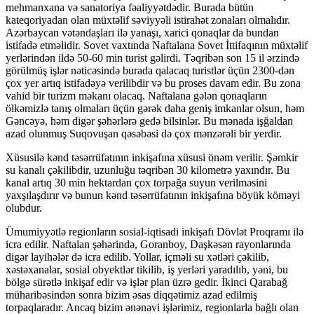
mehmanxana və sanatoriya fəaliyyətdədir. Burada bütün
kateqoriyadan olan müxtəlif səviyyəli istirahət zonaları olmalıdır.
Azərbaycan vətəndaşları ilə yanaşı, xarici qonaqlar da bundan
istifadə etməlidir. Sovet vaxtında Naftalana Sovet İttifaqının müxtəlif
yerlərindən ildə 50-60 min turist gəlirdi. Təqribən son 15 il ərzində
görülmüş işlər nəticəsində burada qalacaq turistlər üçün 2300-dən
çox yer artıq istifadəyə verilibdir və bu proses davam edir. Bu zona
vahid bir turizm məkanı olacaq. Naftalana gələn qonaqların
ölkəmizlə tanış olmaları üçün gərək daha geniş imkanlar olsun, həm
Gəncəyə, həm digər şəhərlərə gedə bilsinlər. Bu mənada işğaldan
azad olunmuş Suqovuşan qəsəbəsi də çox mənzərəli bir yerdir.
Xüsusilə kənd təsərrüfatının inkişafına xüsusi önəm verilir. Şəmkir
su kanalı çəkilibdir, uzunluğu təqribən 30 kilometrə yaxındır. Bu
kanal artıq 30 min hektardan çox torpağa suyun verilməsini
yaxşılaşdırır və bunun kənd təsərrüfatının inkişafına böyük köməyi
olubdur.
Ümumiyyətlə regionların sosial-iqtisadi inkişafı Dövlət Proqramı ilə
icra edilir. Naftalan şəhərində, Goranboy, Daşkəsən rayonlarında
digər layihələr də icra edilib. Yollar, içməli su xətləri çəkilib,
xəstəxanalar, sosial obyektlər tikilib, iş yerləri yaradılıb, yəni, bu
bölgə sürətlə inkişaf edir və işlər plan üzrə gedir. İkinci Qarabağ
müharibəsindən sonra bizim əsas diqqətimiz azad edilmiş
torpaqlaradır. Ancaq bizim ənənəvi işlərimiz, regionlarla bağlı olan