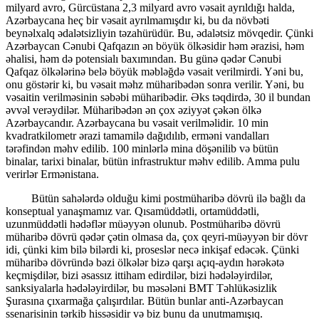
milyard avro, Gürcüstana 2,3 milyard avro vəsait ayrıldığı halda,
Azərbaycana heç bir vəsait ayrılmamışdır ki, bu da növbəti
beynəlxalq ədalətsizliyin təzahürüdür. Bu, ədalətsiz mövqedir. Çünki
Azərbaycan Cənubi Qafqazın ən böyük ölkəsidir həm ərazisi, həm
əhalisi, həm də potensialı baxımından. Bu günə qədər Cənubi
Qafqaz ölkələrinə belə böyük məbləğdə vəsait verilmirdi. Yəni bu,
onu göstərir ki, bu vəsait məhz müharibədən sonra verilir. Yəni, bu
vəsaitin verilməsinin səbəbi müharibədir. Əks təqdirdə, 30 il bundan
əvvəl verəydilər. Müharibədən ən çox əziyyət çəkən ölkə
Azərbaycandır. Azərbaycana bu vəsait verilməlidir. 10 min
kvadratkilometr ərazi tamamilə dağıdılıb, erməni vandalları
tərəfindən məhv edilib. 100 minlərlə mina döşənilib və bütün
binalar, tarixi binalar, bütün infrastruktur məhv edilib. Amma pulu
verirlər Ermənistana.
Bütün sahələrdə olduğu kimi postmüharibə dövrü ilə bağlı da
konseptual yanaşmamız var. Qısamüddətli, ortamüddətli,
uzunmüddətli hədəflər müəyyən olunub. Postmüharibə dövrü
müharibə dövrü qədər çətin olmasa da, çox qeyri-müəyyən bir dövr
idi, çünki kim bilə bilərdi ki, proseslər necə inkişaf edəcək. Çünki
müharibə dövründə bəzi ölkələr bizə qarşı açıq-aydın hərəkətə
keçmişdilər, bizi əsassız ittiham edirdilər, bizi hədələyirdilər,
sanksiyalarla hədələyirdilər, bu məsələni BMT Təhlükəsizlik
Şurasına çıxarmağa çalışırdılar. Bütün bunlar anti-Azərbaycan
ssenarisinin tərkib hissəsidir və biz bunu da unutmamışıq.