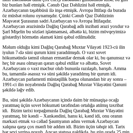
biz bunları həll etmişik. Cənub Qaz Dəhlizini həll etmişik,
Azərbaycanın təşəbbüsü ilə inşa etmişik. Avropa İttifaqı da burada
öz müsbət rolunu oynamışdır. Çünki Cənub Qaz Dəhlizinin
Məşvərət Şurasının sədri Azərbaycan və Avropa İttifaqıdır.
Azərbaycan ərazisində Dağlıq Qarabağ adlı inzibati ərazi yoxdur və
Şarl Mişelin bu sözləri işlətməməsi, əlbəttə ki, bizim mövqeyimizə
göstərdiyi hörmətin əlaməti kimi qəbul edilməlidir.
Məlum olduğu kimi Dağlıq Qarabağ Muxtar Vilayəti 1923-cü ilin
iyulun 7-də süni qurum kimi yaradılmışdı. O vaxt sovet
hökumətində təmsil olunan ermənilər demək olar ki, bu qanunsuz və
heç bir əsası olmayan qərarı qəbul etdilər və əlbəttə, Sovet
Azərbaycanı o vaxt məcbur olub bununla razılaşıb, barışıb. Amma
bu, tamamilə əsassız və süni şəkildə yaradılmış bir qurum idi.
Azərbaycan parlamenti müstəqillik bərpa olunandan bir ay sonra –
1991-ci ilin noyabrında Dağlıq Qarabağ Muxtar Vilayətini Qanuni
şəkildə ləğv edib.
Bu, süni şəkildə Azərbaycanın içində daim bir münaqişə ocağı
yaratmaq üçün sovet hökuməti tərəfindən ortalığa atılmış təxribat
idi. Bizim tarixi torpağımızda Dağlıq Qarabağ Muxtar Vilayətini
yaratmaq, bir kəndi – Xankəndini, hansı ki, kənd idi, onu oranın
mərkəzi etmək və cəllad Şaumyanın adını vermək Azərbaycan
xalqına qarşı çox mənfi bir addım idi. Bizim üçün təhqir idi. Tarix
hər şeyi yerinə qoyub. Ancaq statusa gəldikdə, bu gün orada 25 min