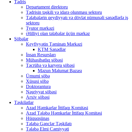
Tədris
Departament direktoru
Tədrisin təşkili və idarə olunması sektoru
Tələbələrin qeydiyyatı və dövlət nümunəli sənədlərlə iş
sektoru
Tyutor mərkəzi
Əlilliyi olan tələbələr üçün mərkəz
Şöbələr
Keyfiyyətin Təminatı Mərkəzi
KTM Sənədlər
İnsan Resursları
Mühasibatlıq şöbəsi
Təcrübə və karyera şöbəsi
Məzun Məlumat Bazası
Ümumi şöbə
Xüsusi şöbə
Doktorantura
Nəşriyyat şöbəsi
Arxiv şöbəsi
Təşkilatlar
Azad Həmkarlar İttifaqı Komitəsi
Azad Tələbə Həmkarlar İttifaqı Komitəsi
Hüquqşünas
Tələbə Gənclər Təşkilatı
Tələbə Elmi Cəmiyyəti