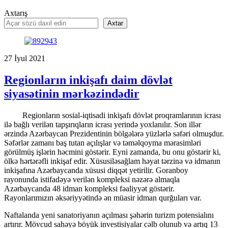
Axtarış
Axtar
27
İyul
2021
Regionların inkişafı daim dövlət
siyasətinin mərkəzindədir
Regionların sosial-iqtisadi inkişafı dövlət proqramlarının icrası
ilə bağlı verilən tapşırıqların icrası yerində yoxlanılır. Son illər
ərzində Azərbaycan Prezidentinin bölgələrə yüzlərlə səfəri olmuşdur.
Səfərlər zamanı baş tutan açılışlar və təməlqoyma mərasimləri
görülmüş işlərin həcmini göstərir. Eyni zamanda, bu onu göstərir ki,
ölkə hərtərəfli inkişaf edir. Xüsusiləsağlam həyat tərzinə və idmanın
inkişafına Azərbaycanda xüsusi diqqət yetirilir. Goranboy
rayonunda istifadəyə verilən kompleksi nəzərə almaqla
Azərbaycanda 48 idman kompleksi fəaliyyət göstərir.
Rayonlarımızın əksəriyyətində ən müasir idman qurğuları var.
Naftalanda yeni sanatoriyanın açılması şəhərin turizm potensialını
artırır. Mövcud sahəyə böyük investisiyalar cəlb olunub və artıq 13