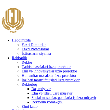
Haqqımızda
Fəxri Doktorlar
Fəxri Professorlar
İxtisasların siyahısı
Rəhbərlik
Rektor
Tədris məsələləri üzrə prorektor
Elm və innovasiyalar üzrə prorektor
Humanitar məsələlər üzrə prorektor
İnzibati təsərrüfat işləri üzrə prorektor
Rektorluq
Baş müşavir
Elm və təhsil üzrə müşavir
Sosial məsələlər, gənclərlə iş üzrə müşavir
Rektorun köməkçisi
Elmi katib