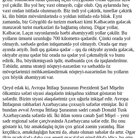
yol çəkilir. Bu yol heç vaxt olmayıb, cığır olub. Qış aylarında heç
vaxt ondan istifadə olunmayıb. Biz indi yol çəkirik, tunellər çəkirik
ki, ilin bütün mövsümlərində o yoldan istifadə edə bilək. Eyni
zamanda, biz Göygölü də turizm mərkəzi kimi Kəlbəcərin gələcək
mənzərəli turist mərkəzləri ilə bağlamış oluruq. Digər yollar,
Kəlbəcər, Laçın rayonlarında hərbi əhəmiyyətli yollar çəkilir. Bu
yolların ümumi uzunluğu 700 kilometrə qədərdir. Çünki orada yol
olmayıb, sərhədə gedən istiqamətdə yol olmayıb. Orada qar may
ayında əriyib. İndi qış gələnə qədər – qış da oktyabr ayında gələcək,
oktyabr ayına qədər biz orada nə qədər yol çəkməliyik və bunu
edirik. Bu, böyükmiqyaslı işdir, mətbuatda çox da işıqlandırılmır.
Təbiidir, amma strateji nöqteyi-nəzərdən və sərhəddə öz
mövqelərimizi möhkəmləndirmək nöqteyi-nəzərindən bu yolların
çox böyük əhəmiyyəti var.
Qeyd edək ki, Avropa İttifaqı Şurasının Prezidenti Şarl Mişelin
ölkəmizə səfəri siyasi əlaqələrin inkişafına xidmət göstərən bir
səfərdir. Bizim siyasi əlaqələrimiz çox uğurla inkişaf edir. Avropa
İttifaqının rəhbərləri Azərbaycana çoxsaylı səfərlər etmişlər. İki il
bundan əvvəl Avropa İttifaqı Şurasının sədri cənab Donald Tusk
Azərbaycanda səfərdə idi. İki ildən sonra cənab Şarl Mişel – yeni
sədr regional səfər çərçivəsində Azərbaycana səfər edir. Bu onu
göstərir ki, biz əməkdaşlıq üçün çox gözəl zəmin yaratdıq. İllər
keçdikcə, əməkdaşlığın həcmi də, əhatə olunan sahələr də artır. Əgər
ilkin mərhələdə daha çox enerji məsələləri gündəlikdə idisə, bu gün