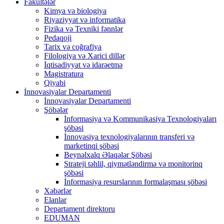
Fakültələr
Kimya və biologiya
Riyaziyyat və informatika
Fizika və Texniki fənnlər
Pedaqoji
Tarix və coğrafiya
Filologiya və Xarici dillər
İqtisadiyyat və idarəetmə
Magistratura
Qiyabi
İnnovasiyalar Departamenti
İnnovasiyalar Departamenti
Şöbələr
İnformasiya və Kommunikasiya Texnologiyaları
şöbəsi
İnnovasiya texnologiyalarının transferi və
marketinqi şöbəsi
Beynəlxalq Əlaqələr Şöbəsi
Strateji təhlil, qiymətləndirmə və monitorinq
şöbəsi
İnformasiya resurslarının formalaşması şöbəsi
Xəbərlər
Elanlar
Departament direktoru
EDUMAN