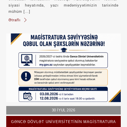
siyasi həyatında, yazı mədəniyyətimizin tarixində
mühüm […]
Ətraflı
30
İYUL
2026
GƏNCƏ DÖVLƏT UNIVERSITETININ MAGISTRATURA