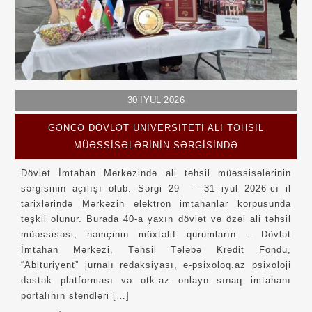
30
İYUL
2026
GƏNCƏ DÖVLƏT UNIVERSITETI ALI TƏHSIL
MÜƏSSISƏLƏRININ SƏRGISINDƏ
Dövlət İmtahan Mərkəzində ali təhsil müəssisələrinin
sərgisinin açılışı olub. Sərgi 29 – 31 iyul 2026-cı il
tarixlərində Mərkəzin elektron imtahanlar korpusunda
təşkil olunur. Burada 40-a yaxın dövlət və özəl ali təhsil
müəssisəsi, həmçinin müxtəlif qurumların – Dövlət
İmtahan Mərkəzi, Təhsil Tələbə Kredit Fondu,
“Abituriyent” jurnalı redaksiyası, e-psixoloq.az psixoloji
dəstək platforması və otk.az onlayn sınaq imtahanı
portalının stendləri […]