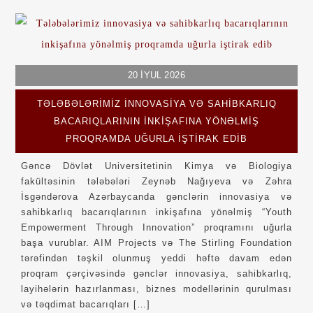
20
İYUL
2026
TƏLƏBƏLƏRIMIZ INNOVASIYA VƏ SAHIBKARLIQ
BACARIQLARININ INKIŞAFINA YÖNƏLMIŞ
PROQRAMDA UĞURLA IŞTIRAK EDIB
Gəncə Dövlət Universitetinin Kimya və Biologiya
fakültəsinin tələbələri Zeynəb Nağıyeva və Zəhra
İsgəndərova Azərbaycanda gənclərin innovasiya və
sahibkarlıq bacarıqlarının inkişafına yönəlmiş “Youth
Empowerment Through Innovation” proqramını uğurla
başa vurublar. AIM Projects və The Stirling Foundation
tərəfindən təşkil olunmuş yeddi həftə davam edən
proqram çərçivəsində gənclər innovasiya, sahibkarlıq,
layihələrin hazırlanması, biznes modellərinin qurulması
və təqdimat bacarıqları […]