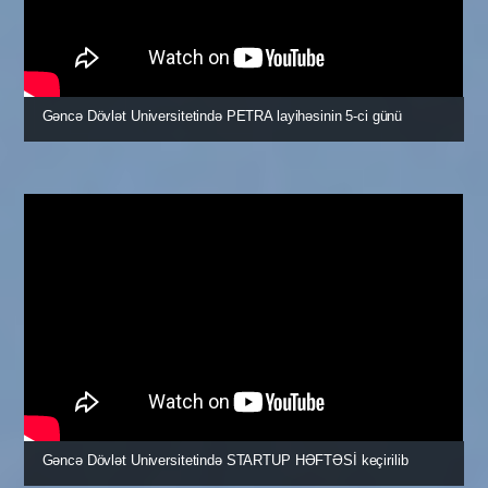
müdafiəsi zamanı xəsarət almışdır – qeyd
olunmalıdır;
4) Şəhər və ya rayon DSMF – dan arayış; (əlillik
barədə)
QEYD: BÜTÜN SƏNƏDLƏRİN SURƏTLƏRİ
NOTARİAL QAYDADA TƏSDİQ OLUNMALIDIR.
Gəncə Dövlət Universitetində PETRA layihəsinin 5-ci günü
Azərbaycan Respublikasının azadlığı, suverenliyi və
ərazi bütövlüyü uğrunda gedən döyüşlərdə iştirak
edərək “Müharibə veteranı” statusu qazanmış
şəxslər;
Tələbənin şəxsiyyət vəsiqəsinin surəti;
“Müharibə veteranı” vəsiqəsinin surəti və ya hərbi
biletin 1-dən 7yə qədər səhifələrinin surəti;
Hərbi komissarlıqdan arayış;
DSMF arayışı;
QEYD: BÜTÜN SƏNƏDLƏRİN SURƏTLƏRİ
NOTARİAL QAYDADA TƏSDİQ OLUNMALIDIR.
Şəhid ailəsi üzvü (23 yaşınadək):
1) Tələbənin şəxsiyyət vəsiqəsi;
2) Tələbənin doğum haqqında şəhadətnaməsi;
3) Şəhid ailəsi vəsiqəsi;
Gəncə Dövlət Universitetində STARTUP HƏFTƏSİ keçirilib
4) Nigah şəhadətnaməsi;