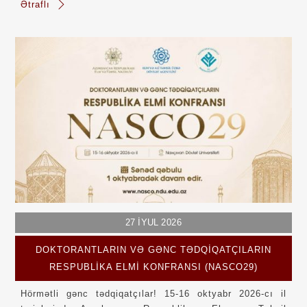
Ətraflı
27
İYUL
2026
DOKTORANTLARIN VƏ GƏNC TƏDQİQATÇILARIN
RESPUBLİKA ELMİ KONFRANSI (NASCO29)
Hörmətli gənc tədqiqatçılar! 15-16 oktyabr 2026-cı il