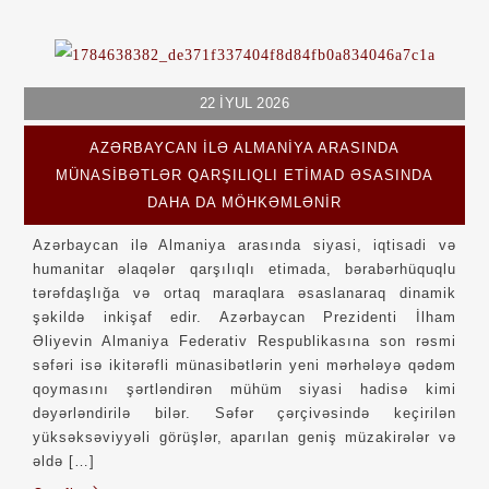
22
İYUL
2026
AZƏRBAYCAN ILƏ ALMANIYA ARASINDA
MÜNASIBƏTLƏR QARŞILIQLI ETIMAD ƏSASINDA
DAHA DA MÖHKƏMLƏNIR
Azərbaycan ilə Almaniya arasında siyasi, iqtisadi və
humanitar əlaqələr qarşılıqlı etimada, bərabərhüquqlu
tərəfdaşlığa və ortaq maraqlara əsaslanaraq dinamik
şəkildə inkişaf edir. Azərbaycan Prezidenti İlham
Əliyevin Almaniya Federativ Respublikasına son rəsmi
səfəri isə ikitərəfli münasibətlərin yeni mərhələyə qədəm
qoymasını şərtləndirən mühüm siyasi hadisə kimi
dəyərləndirilə bilər. Səfər çərçivəsində keçirilən
yüksəksəviyyəli görüşlər, aparılan geniş müzakirələr və
əldə […]