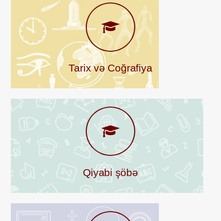
Tarix və Coğrafiya
Qiyabi şöbə