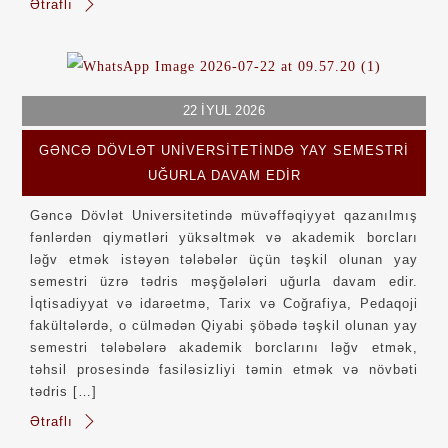
Ətraflı
22
İYUL
2026
GƏNCƏ DÖVLƏT UNIVERSITETINDƏ YAY SEMESTRI
UĞURLA DAVAM EDIR
Gəncə Dövlət Universitetində müvəffəqiyyət qazanılmış
fənlərdən qiymətləri yüksəltmək və akademik borcları
ləğv etmək istəyən tələbələr üçün təşkil olunan yay
semestri üzrə tədris məşğələləri uğurla davam edir.
İqtisadiyyat və idarəetmə, Tarix və Coğrafiya, Pedaqoji
fakültələrdə, o cülmədən Qiyabi şöbədə təşkil olunan yay
semestri tələbələrə akademik borclarını ləğv etmək,
təhsil prosesində fasiləsizliyi təmin etmək və növbəti
tədris […]
Ətraflı