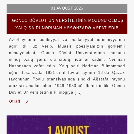
01
AVQUST
2026
GƏNCƏ DÖVLƏT UNIVERSITETININ MƏZUNU OLMUŞ
XALQ ŞAIRI NƏRIMAN HƏSƏNZADƏ VƏFAT EDIB
Azərbaycanın ədəbiyyat və mədəniyyət ictimaiyyətinə
ağır itki üz verib. Müasir poeziyamızın görkəmli
nümayəndəsi, Gəncə Dövlət Universitetinin məzunu
olmuş Xalq şairi, dramaturq, ictimai xadim, Nəriman
Həsənzadə vəfat edib. Xalq şairi Nəriman Əliməmməd
oğlu Həsənzadə 1931-ci il fevral ayının 18-də Qazax
rayonunun Poylu stansiyasında (indiki Ağstafa rayonu
ərazisi) anadan olub. 1949–1953-cü illərdə indiki Gəncə
Dövlət Universitetinin Filologiya […]
Ətraflı