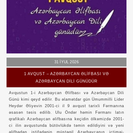
31
İYUL
2026
1 AVQUST – AZƏRBAYCAN ƏLIFBASI VƏ
AZƏRBAYCAN DILI GÜNÜDÜR
Avqustun 1-i Azərbaycan Əlifbası və Azərbaycan Dili
Günü kimi qeyd edilir. Bu əlamətdar gün Ümummilli Lider
Heydər Əliyevin 2001-ci il 9 avqust tarixli Fərmanına
əsasən təsis edilib. Ulu Öndər həmin Fərmanı latın
qrafikalı Azərbaycan əlifbasına keçidin ölkəmizdə 2001-
ci ilin avqustunda bütövlükdə təmin edildiyini və yeni
əlifbadan istifadənin müstəqil Azərbaycanın ictimai-