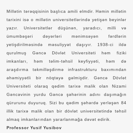
Millətin tərəqqisinin başlıca amili elmdir. Həmin millətin
tarixini isə o millətin universitetlərində yetişən beyinlər
yazır. Universitetlər düşünən, yaradıcı, milli və
ümumbəşəri dəyərləri mənimsəyən fərdlərin
yetişdirilməsində məsuliyyət daşıyır. 1938-ci ildə
qurulmuş Gəncə Dövlət Universiteti həm fiziki
imkanları, həm təlim-təhsil keyfiyyəti, həm də
araşdırma təkmilləşdirmə infrastrukturu baxımından
əhəmiyyətli bir nöqtəyə gəlmişdir. Gəncə Dövlət
Universiteti olaraq qədim tarixə malik olan Nizami
Gəncəvinin yurdu Gəncə şəhərinin adını daşımağın
qürurunu duyuruq. Sizi bu qədim şəhərdə yerləşən 84
illik tarixə malik olan bir dövlət universitetində təhsil
almaq imkanlarından yararlanmağa dəvət edirik.
Professor Yusif Yusibov