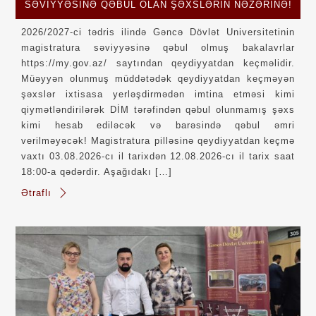
SƏVIYYƏSINƏ QƏBUL OLAN ŞƏXSLƏRIN NƏZƏRINƏ!
2026/2027-ci tədris ilində Gəncə Dövlət Universitetinin
magistratura səviyyəsinə qəbul olmuş bakalavrlar
https://my.gov.az/ saytından qeydiyyatdan keçməlidir.
Müəyyən olunmuş müddətədək qeydiyyatdan keçməyən
şəxslər ixtisasa yerləşdirmədən imtina etməsi kimi
qiymətləndirilərək DİM tərəfindən qəbul olunmamış şəxs
kimi hesab ediləcək və barəsində qəbul əmri
verilməyəcək! Magistratura pilləsinə qeydiyyatdan keçmə
vaxtı 03.08.2026-cı il tarixdən 12.08.2026-cı il tarix saat
18:00-a qədərdir. Aşağıdakı […]
Ətraflı