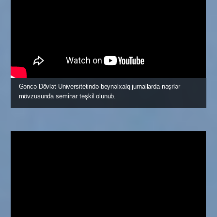
şəhadətnaməsi)
Tələbənin doğum haqqında şəhadətnaməsi;
TƏHSİL HAQQININ ÖDƏNİLMƏSİNDƏN
AZADETMƏ KOMİSSİYASI
Dərslər
Gəncə Dövlət Universitetində beynəlxalq jurnallarda nəşrlər
mövzusunda seminar təşkil olunub.