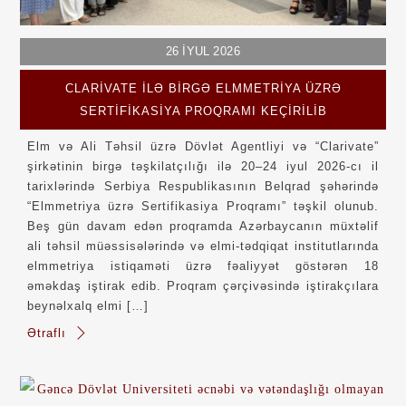
26
İYUL
2026
CLARIVATE ILƏ BIRGƏ ELMMETRIYA ÜZRƏ
SERTIFIKASIYA PROQRAMI KEÇIRILIB
Elm və Ali Təhsil üzrə Dövlət Agentliyi və “Clarivate”
şirkətinin birgə təşkilatçılığı ilə 20–24 iyul 2026-cı il
tarixlərində Serbiya Respublikasının Belqrad şəhərində
“Elmmetriya üzrə Sertifikasiya Proqramı” təşkil olunub.
Beş gün davam edən proqramda Azərbaycanın müxtəlif
ali təhsil müəssisələrində və elmi-tədqiqat institutlarında
elmmetriya istiqaməti üzrə fəaliyyət göstərən 18
əməkdaş iştirak edib. Proqram çərçivəsində iştirakçılara
beynəlxalq elmi […]
Ətraflı