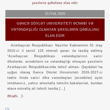
23
İYUL
2026
GƏNCƏ DÖVLƏT UNIVERSITETI ƏCNƏBI VƏ
VƏTƏNDAŞLIĞI OLMAYAN ŞƏXSLƏRIN QƏBULUNU
ELAN EDIR
Azərbaycan Respublikası Nazirlər Kabinetinin 01 may
2015-ci il tarixli 125 nömrəli qərarı ilə təsdiq edilmiş
“Azərbaycan Respublikası vətəndaşlarının xarici
ölkələrdə, əcnəbilərin və vətəndaşlığı olmayan şəxslərin
Azərbaycan Respublikasında təhsil alması Qaydaları”na
uyğun olaraq Gəncə Dövlət Universiteti 2026-2027-ci
tədris ilində xarici ölkə vətəndaşları (əcnəbilər) üçün
imtahansız, yalnız attestatla təhsilin bakalavriat, bundan
əlavə müvafiq ali təhsili təsdiq […]
Ətraflı