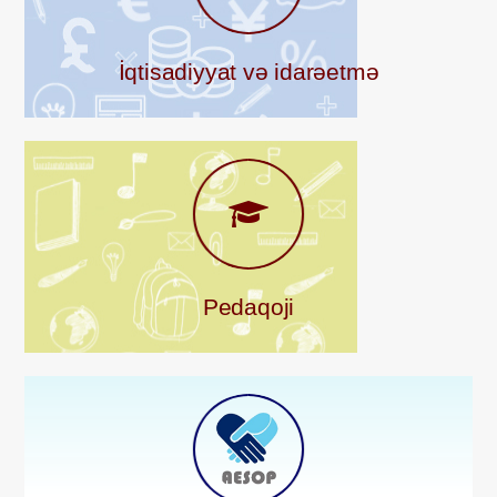
İqtisadiyyat və idarəetmə
Pedaqoji