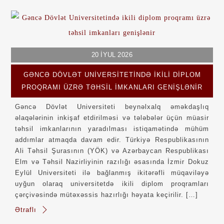
20
İYUL
2026
GƏNCƏ DÖVLƏT UNIVERSITETINDƏ IKILI DIPLOM
PROQRAMI ÜZRƏ TƏHSIL IMKANLARI GENIŞLƏNIR
Gəncə Dövlət Universiteti beynəlxalq əməkdaşlıq
əlaqələrinin inkişaf etdirilməsi və tələbələr üçün müasir
təhsil imkanlarının yaradılması istiqamətində mühüm
addımlar atmaqda davam edir. Türkiyə Respublikasının
Ali Təhsil Şurasının (YÖK) və Azərbaycan Respublikası
Elm və Təhsil Nazirliyinin razılığı əsasında İzmir Dokuz
Eylül Universiteti ilə bağlanmış ikitərəfli müqaviləyə
uyğun olaraq universitetdə ikili diplom proqramları
çərçivəsində mütəxəssis hazırlığı həyata keçirilir. […]
Ətraflı