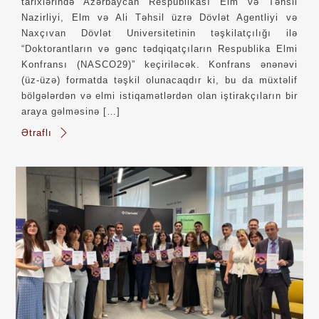
tarixlərində Azərbaycan Respublikası Elm və Təhsil
Nazirliyi, Elm və Ali Təhsil üzrə Dövlət Agentliyi və
Naxçıvan Dövlət Universitetinin təşkilatçılığı ilə
“Doktorantların və gənc tədqiqatçıların Respublika Elmi
Konfransı (NASCO29)” keçiriləcək. Konfrans ənənəvi
(üz-üzə) formatda təşkil olunacaqdır ki, bu da müxtəlif
bölgələrdən və elmi istiqamətlərdən olan iştirakçıların bir
araya gəlməsinə […]
Ətraflı