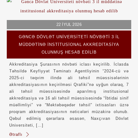
22
İYUL
2026
GƏNCƏ DÖVLƏT UNIVERSITETI NÖVBƏTI 3 IL
MÜDDƏTINƏ INSTITUSIONAL AKKREDITASIYA
OLUNMUŞ HESAB EDILIB
Akkreditasiya Şurasının növbəti iclası keçirilib. İclasda
Təhsildə Keyfiyyət Təminatı Agentliyinin “2024-cü və
2025-ci təqvim ilində ali təhsil müəssisələrinin
akkreditasiyasının keçirilməsi Qrafiki”nə uyğun olaraq, 7
ali təhsil müəssisəsində aparılmış institusional
akkreditasiya və 16 ali təhsil müəssisəsində “İbtidai sinif
müəllimliyi” və “Məktəbəqədər təhsil” ixtisasları üzrə
proqram akkreditasiyasının nəticələri müzakirə olunub.
Qəbul edilmiş qərarlara əsasən, Naxçıvan Dövlət
Universiteti, […]
Ətraflı