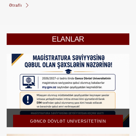
Ətraflı
ELANLAR
GƏNCƏ DÖVLƏT UNIVERSITETININ
MAGISTRATURA SƏVIYYƏSINƏ QƏBUL OLAN