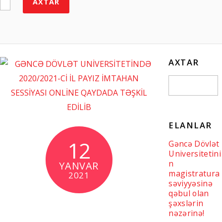
AXTAR
AXTAR
ELANLAR
12
Gəncə Dövlət
Universitetini
n
YANVAR
magistratura
2021
səviyyəsinə
qəbul olan
şəxslərin
nəzərinə!