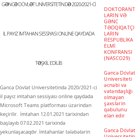
GƏNCƏ DÖVLƏT UNİVERSİTETİNDƏ 2020/2021-Cİ
DOKTORANT
LARIN VƏ
GƏNC
TƏDQİQATÇI
İL PAYIZ İMTAHAN SESSİYASI ONLİNE QAYDADA
LARIN
RESPUBLİKA
ELMİ
KONFRANSI
(NASCO29)
TƏŞKİL EDİLİB
Gəncə Dövlət
Universiteti
əcnəbi və
Gəncə Dövlət Universitetində 2020/2021-ci
vətəndaşlığı
il payız imtahan sessiyası online qaydada
olmayan
şəxslərin
Microsoft Teams platforması üzərindən
qəbulunu
keçirilir. İmtahan 12.01.2021 tarixindən
elan edir
başlayıb 07.02.2021 tarixində
Gəncə Dövlət
yekunlaşacaqdır. İmtahanlar tələbələrin
Universitetin