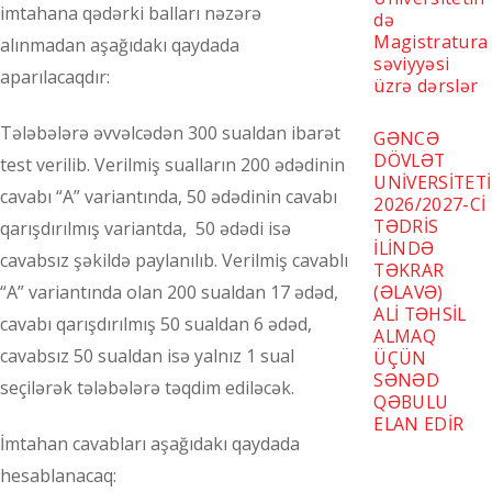
imtahana qədərki balları nəzərə
də
Magistratura
alınmadan aşağıdakı qaydada
səviyyəsi
aparılacaqdır:
üzrə dərslər
Tələbələrə əvvəlcədən 300 sualdan ibarət
GƏNCƏ
DÖVLƏT
test verilib. Verilmiş sualların 200 ədədinin
UNİVERSİTETİ
cavabı “A” variantında, 50 ədədinin cavabı
2026/2027-Cİ
TƏDRİS
qarışdırılmış variantda, 50 ədədi isə
İLİNDƏ
cavabsız şəkildə paylanılıb. Verilmiş cavablı
TƏKRAR
(ƏLAVƏ)
“A” variantında olan 200 sualdan 17 ədəd,
ALİ TƏHSİL
cavabı qarışdırılmış 50 sualdan 6 ədəd,
ALMAQ
cavabsız 50 sualdan isə yalnız 1 sual
ÜÇÜN
SƏNƏD
seçilərək tələbələrə təqdim ediləcək.
QƏBULU
ELAN EDİR
İmtahan cavabları aşağıdakı qaydada
hesablanacaq: