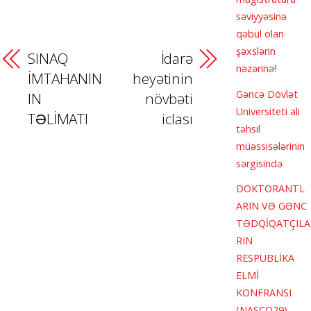
səviyyəsinə
qəbul olan
şəxslərin
SINAQ
İdarə
nəzərinə!
İMTAHANIN
heyətinin
Gəncə Dövlət
IN
növbəti
Universiteti ali
TƏLİMATI
iclası
təhsil
müəssisələrinin
sərgisində
DOKTORANTL
ARIN VƏ GƏNC
TƏDQİQATÇILA
RIN
RESPUBLİKA
ELMİ
KONFRANSI
(NASCO29)