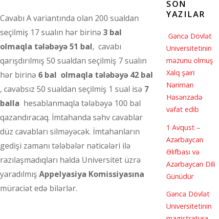
SON
YAZILAR
Cavabı A variantında olan 200 sualdan
seçilmiş 17 sualın hər birinə
3 bal
Gəncə Dövlət
olmaqla tələbəyə 51 bal
, cavabı
Universitetinin
qarışdırılmış 50 sualdan seçilmiş 7 sualın
məzunu olmuş
Xalq şairi
hər birinə
6 bal
olmaqla tələbəyə 42 bal
Nəriman
, cavabsız 50 sualdan seçilmiş 1 sual isə
7
Həsənzadə
balla
hesablanmaqla tələbəyə 100 bal
vəfat edib
qazandıracaq. İmtahanda səhv cavablar
1 Avqust –
düz cavabları silməyəcək. İmtahanların
Azərbaycan
gedişi zamanı tələbələr nəticələri ilə
Əlifbası və
razılaşmadıqları halda Universitet üzrə
Azərbaycan Dili
yaradılmış
Appelyasiya Komissiyasına
Günüdür
müraciət edə bilərlər.
Gəncə Dövlət
Universitetinin
magistratura