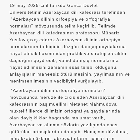
19 may 2025-ci il tarixdə Gəncə Dövlət
Universitetinin Azərbaycan dili kafedrası tərəfindən
“Azərbaycan dilinin orfoepiya və orfoqrafiya
normaları” mövzusunda təlim keçirilib. Təlimdə
Azərbaycan dili kafedrasının professoru Mübariz
Yusifov çıxış edərək Azərbaycan dilinin orfoepiya
normalarının tətbiqinin düzgün danışıq qaydalarına
riayət etmək baxımından praktik və strateji xarakter
daşıdığını qeyd edib, vahid danışıq normalarına
riayət edilməsini zamanın əsas tələbi olduğunu,
anlayışların maneəsiz ötürülməsinin, yayılmasının və
mənimsənilməsinin vacibliyini vurğulayıb.
“Azərbaycan dilinin orfoqrafiya normaları”
mövzusunda məruzə ilə çıxış edən Azərbaycan dili
kafedrasının baş müəllimi Mətanət Mahmudova
müxtəlif illərdə dilimizin orfoqrafiya qaydalarında
olan dəyişikliklər haqqında məlumat verib,
Azərbaycan və alınma sözlərin yazılışında əsas
götürülən prinsiplərdən danışıb. Həmçinin düzəltmə,
mürəkkəb sözlərin, abreviaturların, ixtisarların,