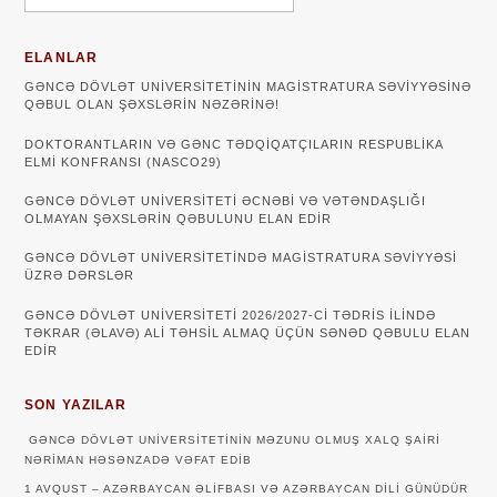
ELANLAR
GƏNCƏ DÖVLƏT UNIVERSITETININ MAGISTRATURA SƏVIYYƏSINƏ
QƏBUL OLAN ŞƏXSLƏRIN NƏZƏRINƏ!
DOKTORANTLARIN VƏ GƏNC TƏDQİQATÇILARIN RESPUBLİKA
ELMİ KONFRANSI (NASCO29)
GƏNCƏ DÖVLƏT UNIVERSITETI ƏCNƏBI VƏ VƏTƏNDAŞLIĞI
OLMAYAN ŞƏXSLƏRIN QƏBULUNU ELAN EDIR
GƏNCƏ DÖVLƏT UNIVERSITETINDƏ MAGISTRATURA SƏVIYYƏSI
ÜZRƏ DƏRSLƏR
GƏNCƏ DÖVLƏT UNİVERSİTETİ 2026/2027-Cİ TƏDRİS İLİNDƏ
TƏKRAR (ƏLAVƏ) ALİ TƏHSİL ALMAQ ÜÇÜN SƏNƏD QƏBULU ELAN
EDİR
SON YAZILAR
GƏNCƏ DÖVLƏT UNIVERSITETININ MƏZUNU OLMUŞ XALQ ŞAIRI
NƏRIMAN HƏSƏNZADƏ VƏFAT EDIB
1 AVQUST – AZƏRBAYCAN ƏLIFBASI VƏ AZƏRBAYCAN DILI GÜNÜDÜR