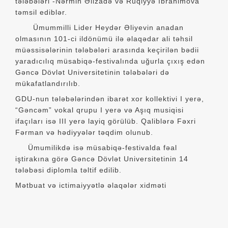
tələbələri -Nərmin Əlizadə və Ruqiyyə İbrahimova
təmsil ediblər.
Ümummilli Lider Heydər Əliyevin anadan
olmasının 101-ci ildönümü ilə əlaqədar ali təhsil
müəssisələrinin tələbələri arasında keçirilən bədii
yaradıcılıq müsabiqə-festivalında uğurla çıxış edən
Gəncə Dövlət Universitetinin tələbələri də
mükafatlandırılıb.
GDU-nun tələbələrindən ibarət xor kollektivi I yerə,
“Gəncəm” vokal qrupu I yerə və Aşıq musiqisi
ifaçıları isə III yerə layiq görülüb. Qaliblərə Fəxri
Fərman və hədiyyələr təqdim olunub.
Ümumilikdə isə müsabiqə-festivalda fəal
iştirakına görə Gəncə Dövlət Universitetinin 14
tələbəsi diplomla təltif edilib.
Mətbuat və ictimaiyyətlə əlaqələr xidməti