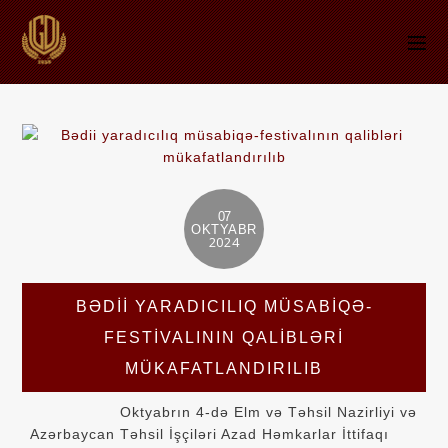
07
OKTYABR
2024
BƏDII YARADICILIQ MÜSABIQƏ-
FESTIVALININ QALIBLƏRI
MÜKAFATLANDIRILIB
Oktyabrın 4-də Elm və Təhsil Nazirliyi və
Azərbaycan Təhsil İşçiləri Azad Həmkarlar İttifaqı