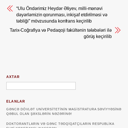
“Ulu Öndərimiz Heydər Əliyev, milli-mənəvi
dəyərləmizin qorunması, inkişaf etdirilməsi və
təbliği” mövzusunda konfrans keçirilib
Tarix-Coğrafiya və Pedaqoji fakültənin tələbələri ilə
görüş keçirilib
AXTAR
ELANLAR
GƏNCƏ DÖVLƏT UNIVERSITETININ MAGISTRATURA SƏVIYYƏSINƏ
QƏBUL OLAN ŞƏXSLƏRIN NƏZƏRINƏ!
DOKTORANTLARIN VƏ GƏNC TƏDQİQATÇILARIN RESPUBLİKA