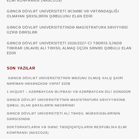
ELMİ KONFRANSI (NASCO29)
GƏNCƏ DÖVLƏT UNIVERSITETI ƏCNƏBI VƏ VƏTƏNDAŞLIĞI
OLMAYAN ŞƏXSLƏRIN QƏBULUNU ELAN EDIR
GƏNCƏ DÖVLƏT UNIVERSITETINDƏ MAGISTRATURA SƏVIYYƏSI
ÜZRƏ DƏRSLƏR
GƏNCƏ DÖVLƏT UNİVERSİTETİ 2026/2027-Cİ TƏDRİS İLİNDƏ
TƏKRAR (ƏLAVƏ) ALİ TƏHSİL ALMAQ ÜÇÜN SƏNƏD QƏBULU ELAN
EDİR
SON YAZILAR
GƏNCƏ DÖVLƏT UNIVERSITETININ MƏZUNU OLMUŞ XALQ ŞAIRI
NƏRIMAN HƏSƏNZADƏ VƏFAT EDIB
1 AVQUST – AZƏRBAYCAN ƏLIFBASI VƏ AZƏRBAYCAN DILI GÜNÜDÜR
GƏNCƏ DÖVLƏT UNIVERSITETININ MAGISTRATURA SƏVIYYƏSINƏ
QƏBUL OLAN ŞƏXSLƏRIN NƏZƏRINƏ!
GƏNCƏ DÖVLƏT UNIVERSITETI ALI TƏHSIL MÜƏSSISƏLƏRININ
SƏRGISINDƏ
DOKTORANTLARIN VƏ GƏNC TƏDQİQATÇILARIN RESPUBLİKA ELMİ
KONFRANSI (NASCO29)