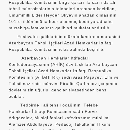
Respublika Komitəsinin birgə qərarı ilə cari ildə ali
təhsil müəssisələrinin tələbələri arasında keçirilən,
Ümummilli Lider Heydər Əliyevin anadan olmasının
101-ci ildönümünə həsr olunmuş bədii yaradıcılıq
müsabiqə-festivalının qalibləri mükafatlandırılıb.
Festivalın qaliblərinin mükafatlandırma mərasimi
Azərbaycan Təhsil İşçiləri Azad Həmkarlar İttifaqı
Respublika Komitəsinin iclas zalında keçirilib.
Azərbaycan Həmkarlar İttifaqları
Konfederasiyasının (AHİK) üzv təşkilatı Azərbaycan
Təhsil İşçiləri Azad Həmkarlar İttifaqı Respublika
Komitəsinin (ATİAHİ RK) sədri Araz Paşayev, Elm və
Təhsil nazirinin müavini Firudin Qurbanov çıxışında
dövlətimizin uğurlu gənclər siyasətindən bəhs
ediblər.
Tədbirdə i ali təhsil ocağının Tələbə
Həmkarlar İttifaqı Komitəsinin sədri Pərviz
Adıgözəlov, Musiqi fənləri kafedrasının müəllimi
Aləmzər Abdullayeva, Pedaqoji fakültənin II kurs