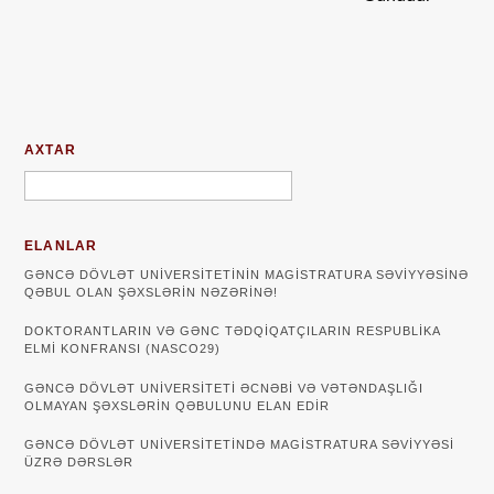
AXTAR
ELANLAR
GƏNCƏ DÖVLƏT UNIVERSITETININ MAGISTRATURA SƏVIYYƏSINƏ
QƏBUL OLAN ŞƏXSLƏRIN NƏZƏRINƏ!
DOKTORANTLARIN VƏ GƏNC TƏDQİQATÇILARIN RESPUBLİKA
ELMİ KONFRANSI (NASCO29)
GƏNCƏ DÖVLƏT UNIVERSITETI ƏCNƏBI VƏ VƏTƏNDAŞLIĞI
OLMAYAN ŞƏXSLƏRIN QƏBULUNU ELAN EDIR
GƏNCƏ DÖVLƏT UNIVERSITETINDƏ MAGISTRATURA SƏVIYYƏSI
ÜZRƏ DƏRSLƏR