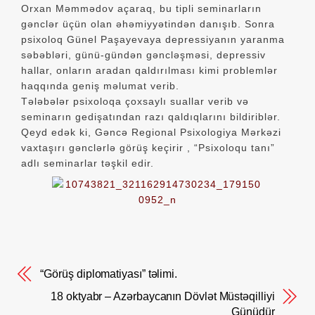
Orxan Məmmədov açaraq, bu tipli seminarların
gənclər üçün olan əhəmiyyətindən danışıb. Sonra
psixoloq Günel Paşayevaya depressiyanın yaranma
səbəbləri, günü-gündən gəncləşməsi, depressiv
hallar, onların aradan qaldırılması kimi problemlər
haqqında geniş məlumat verib.
Tələbələr psixoloqa çoxsaylı suallar verib və
seminarın gedişatından razı qaldıqlarını bildiriblər.
Qeyd edək ki, Gəncə Regional Psixologiya Mərkəzi
vaxtaşırı gənclərlə görüş keçirir , “Psixoloqu tanı”
adlı seminarlar təşkil edir.
“Görüş diplomatiyası” təlimi.
18 oktyabr – Azərbaycanın Dövlət Müstəqilliyi
Günüdür