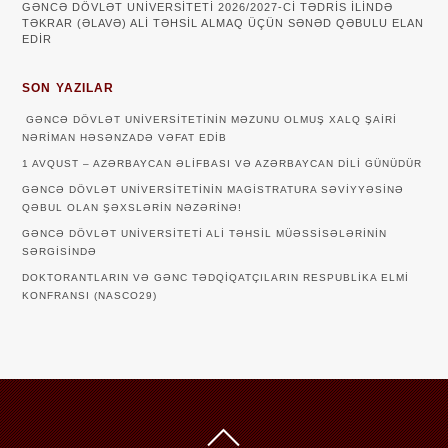
GƏNCƏ DÖVLƏT UNİVERSİTETİ 2026/2027-Cİ TƏDRİS İLİNDƏ
TƏKRAR (ƏLAVƏ) ALİ TƏHSİL ALMAQ ÜÇÜN SƏNƏD QƏBULU ELAN
EDİR
SON YAZILAR
GƏNCƏ DÖVLƏT UNIVERSITETININ MƏZUNU OLMUŞ XALQ ŞAIRI
NƏRIMAN HƏSƏNZADƏ VƏFAT EDIB
1 AVQUST – AZƏRBAYCAN ƏLIFBASI VƏ AZƏRBAYCAN DILI GÜNÜDÜR
GƏNCƏ DÖVLƏT UNIVERSITETININ MAGISTRATURA SƏVIYYƏSINƏ
QƏBUL OLAN ŞƏXSLƏRIN NƏZƏRINƏ!
GƏNCƏ DÖVLƏT UNIVERSITETI ALI TƏHSIL MÜƏSSISƏLƏRININ
SƏRGISINDƏ
DOKTORANTLARIN VƏ GƏNC TƏDQİQATÇILARIN RESPUBLİKA ELMİ
KONFRANSI (NASCO29)