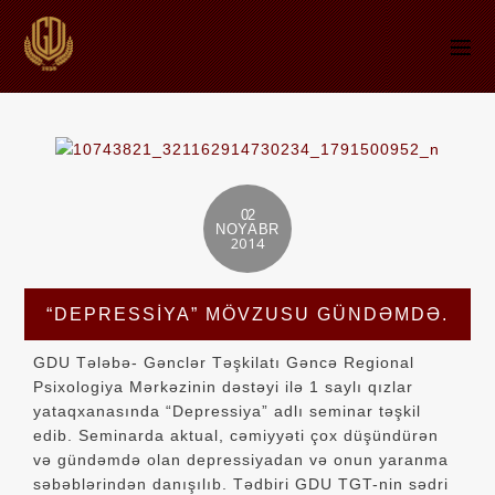
02
NOYABR
2014
“DEPRESSIYA” MÖVZUSU GÜNDƏMDƏ.
GDU Tələbə- Gənclər Təşkilatı Gəncə Regional
Psixologiya Mərkəzinin dəstəyi ilə 1 saylı qızlar
yataqxanasında “Depressiya” adlı seminar təşkil
edib. Seminarda aktual, cəmiyyəti çox düşündürən
və gündəmdə olan depressiyadan və onun yaranma
səbəblərindən danışılıb. Tədbiri GDU TGT-nin sədri