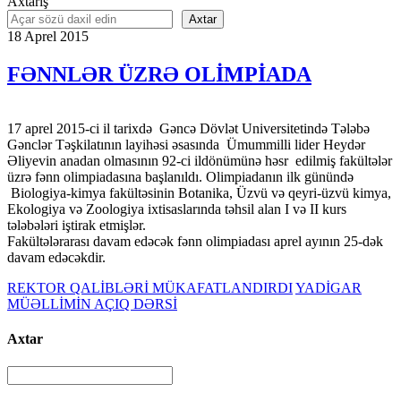
Axtarış
Axtar
18
Aprel
2015
FƏNNLƏR ÜZRƏ OLİMPİADA
17 aprel 2015-ci il tarixdə Gəncə Dövlət Universitetində Tələbə
Gənclər Təşkilatının layihəsi əsasında Ümummilli lider Heydər
Əliyevin anadan olmasının 92-ci ildönümünə həsr edilmiş fakültələr
üzrə fənn olimpiadasına başlanıldı. Olimpiadanın ilk günündə
Biologiya-kimya fakültəsinin Botanika, Üzvü və qeyri-üzvü kimya,
Ekologiya və Zoologiya ixtisaslarında təhsil alan I və II kurs
tələbələri iştirak etmişlər.
Fakültələrarası davam edəcək fənn olimpiadası aprel ayının 25-dək
davam edəcəkdir.
REKTOR QALİBLƏRİ MÜKAFATLANDIRDI
YADİGAR
MÜƏLLİMİN AÇIQ DƏRSİ
Axtar