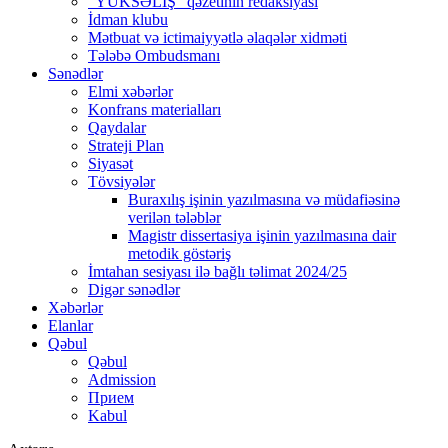
“YÜKSƏLİŞ” qəzetinin redaksiyası
İdman klubu
Mətbuat və ictimaiyyətlə əlaqələr xidməti
Tələbə Ombudsmanı
Sənədlər
Elmi xəbərlər
Konfrans materialları
Qaydalar
Strateji Plan
Siyasət
Tövsiyələr
Buraxılış işinin yazılmasına və müdafiəsinə
verilən tələblər
Magistr dissertasiya işinin yazılmasına dair
metodik göstəriş
İmtahan sesiyası ilə bağlı təlimat 2024/25
Digər sənədlər
Xəbərlər
Elanlar
Qəbul
Qəbul
Admission
Прием
Kabul