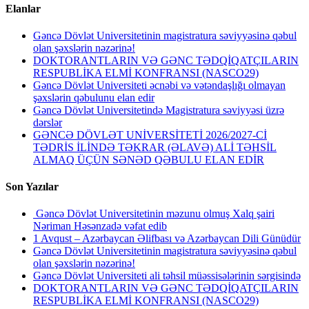
Elanlar
Gəncə Dövlət Universitetinin magistratura səviyyəsinə qəbul
olan şəxslərin nəzərinə!
DOKTORANTLARIN VƏ GƏNC TƏDQİQATÇILARIN
RESPUBLİKA ELMİ KONFRANSI (NASCO29)
Gəncə Dövlət Universiteti əcnəbi və vətəndaşlığı olmayan
şəxslərin qəbulunu elan edir
Gəncə Dövlət Universitetində Magistratura səviyyəsi üzrə
dərslər
GƏNCƏ DÖVLƏT UNİVERSİTETİ 2026/2027-Cİ
TƏDRİS İLİNDƏ TƏKRAR (ƏLAVƏ) ALİ TƏHSİL
ALMAQ ÜÇÜN SƏNƏD QƏBULU ELAN EDİR
Son Yazılar
Gəncə Dövlət Universitetinin məzunu olmuş Xalq şairi
Nəriman Həsənzadə vəfat edib
1 Avqust – Azərbaycan Əlifbası və Azərbaycan Dili Günüdür
Gəncə Dövlət Universitetinin magistratura səviyyəsinə qəbul
olan şəxslərin nəzərinə!
Gəncə Dövlət Universiteti ali təhsil müəssisələrinin sərgisində
DOKTORANTLARIN VƏ GƏNC TƏDQİQATÇILARIN
RESPUBLİKA ELMİ KONFRANSI (NASCO29)