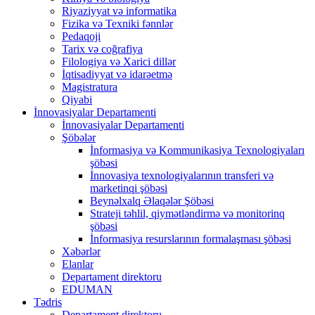
Riyaziyyat və informatika
Fizika və Texniki fənnlər
Pedaqoji
Tarix və coğrafiya
Filologiya və Xarici dillər
İqtisadiyyat və idarəetmə
Magistratura
Qiyabi
İnnovasiyalar Departamenti
İnnovasiyalar Departamenti
Şöbələr
İnformasiya və Kommunikasiya Texnologiyaları
şöbəsi
İnnovasiya texnologiyalarının transferi və
marketinqi şöbəsi
Beynəlxalq Əlaqələr Şöbəsi
Strateji təhlil, qiymətləndirmə və monitorinq
şöbəsi
İnformasiya resurslarının formalaşması şöbəsi
Xəbərlər
Elanlar
Departament direktoru
EDUMAN
Tədris
Departament direktoru