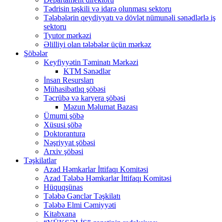
Tədrisin təşkili və idarə olunması sektoru
Tələbələrin qeydiyyatı və dövlət nümunəli sənədlərlə iş
sektoru
Tyutor mərkəzi
Əlilliyi olan tələbələr üçün mərkəz
Şöbələr
Keyfiyyətin Təminatı Mərkəzi
KTM Sənədlər
İnsan Resursları
Mühasibatlıq şöbəsi
Təcrübə və karyera şöbəsi
Məzun Məlumat Bazası
Ümumi şöbə
Xüsusi şöbə
Doktorantura
Nəşriyyat şöbəsi
Arxiv şöbəsi
Təşkilatlar
Azad Həmkarlar İttifaqı Komitəsi
Azad Tələbə Həmkarlar İttifaqı Komitəsi
Hüquqşünas
Tələbə Gənclər Təşkilatı
Tələbə Elmi Cəmiyyəti
Kitabxana