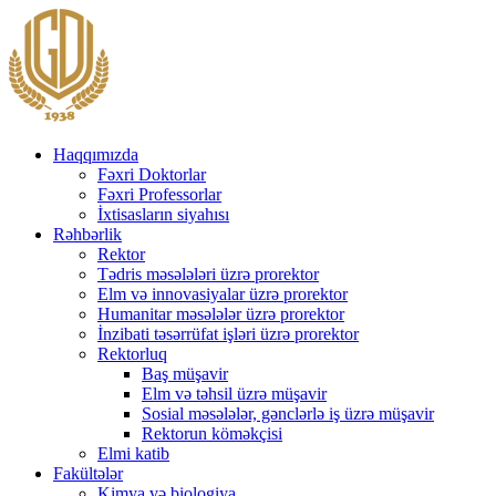
Haqqımızda
Fəxri Doktorlar
Fəxri Professorlar
İxtisasların siyahısı
Rəhbərlik
Rektor
Tədris məsələləri üzrə prorektor
Elm və innovasiyalar üzrə prorektor
Humanitar məsələlər üzrə prorektor
İnzibati təsərrüfat işləri üzrə prorektor
Rektorluq
Baş müşavir
Elm və təhsil üzrə müşavir
Sosial məsələlər, gənclərlə iş üzrə müşavir
Rektorun köməkçisi
Elmi katib
Fakültələr
Kimya və biologiya