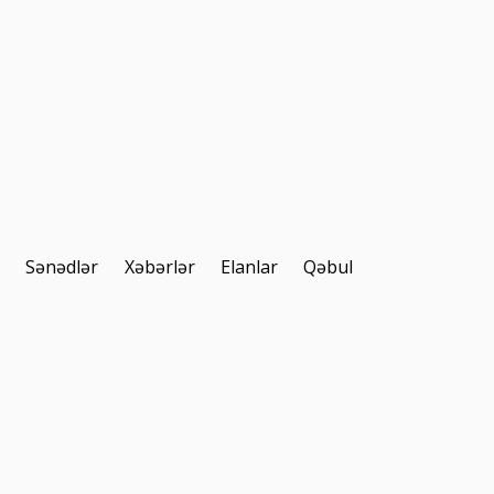
r
Sənədlər
Xəbərlər
Elanlar
Qəbul