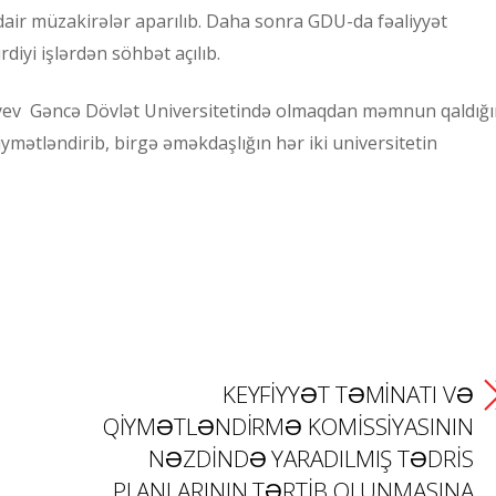
air müzakirələr aparılıb. Daha sonra GDU-da fəaliyyət
diyi işlərdən söhbət açılıb.
ıyev Gəncə Dövlət Universitetində olmaqdan məmnun qaldığı
iymətləndirib, birgə əməkdaşlığın hər iki universitetin
KEYFİYYƏT TƏMİNATI VƏ
QİYMƏTLƏNDİRMƏ KOMİSSİYASININ
NƏZDİNDƏ YARADILMIŞ TƏDRİS
PLANLARININ TƏRTİB OLUNMASINA