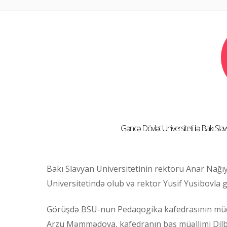
Gəncə Dövlət Universiteti ilə Bakı Slav
Bakı Slavyan Universitetinin rektoru Anar Nağı
Universitetində olub və rektor Yusif Yusibovla 
Görüşdə BSU-nun Pedaqogika kafedrasının müdiri 
Arzu Məmmədova, kafedranın baş müəllimi Dilb