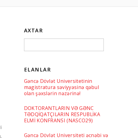
AXTAR
ELANLAR
Gəncə Dövlət Universitetinin
magistratura səviyyəsinə qəbul
olan şəxslərin nəzərinə!
DOKTORANTLARIN VƏ GƏNC
TƏDQİQATÇILARIN RESPUBLİKA
ELMİ KONFRANSI (NASCO29)
i
Gəncə Dövlət Universiteti əcnəbi və
,