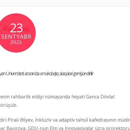
23
SENTYABR
2025
yan Universiteti arasında əməkdaşlıq əlaqələri genişləndirilir
yevin rəhbərlik etdiyi nümayəndə heyəti Gəncə Dövlət
görüşüb.
Piralı Əliyev, İnklüziv və adaptiv təhsil kafedrasının müdir
ər Bəşirova, GDU-nun Elm və İnnovasiyalar üzrə prorektoru