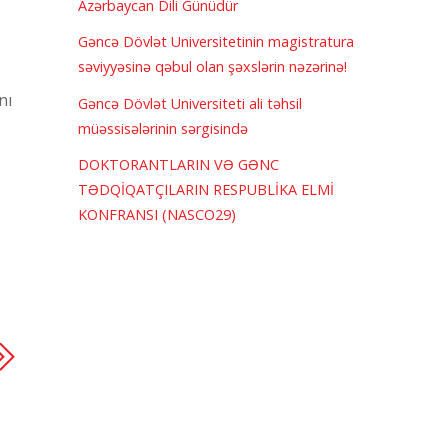
Azərbaycan Dili Günüdür
Gəncə Dövlət Universitetinin magistratura
səviyyəsinə qəbul olan şəxslərin nəzərinə!
nı
Gəncə Dövlət Universiteti ali təhsil
müəssisələrinin sərgisində
DOKTORANTLARIN VƏ GƏNC
TƏDQİQATÇILARIN RESPUBLİKA ELMİ
KONFRANSI (NASCO29)