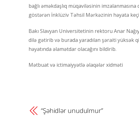
bağlı əməkdaşlıq müqaviləsinin imzalanmasına d
göstərən İnklüziv Təhsil Mərkəzinin həyata keçir
Bakı Slavyan Universitetinin rektoru Anar Nağ
dilə gətirib və burada yaradılan şəraiti yüksək q
həyatında əlamətdar olacağını bildirib.
Mətbuat və ictimaiyyətlə əlaqələr xidməti
“Şəhidlər unudulmur”