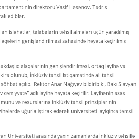
epartamentinin direktoru Vasif Həsənov, Tədris
ak ediblər.
ən islahatlar, tələbələrin təhsil almaları üçün yaradılmış
əlaqələrin genişləndirilməsi sahəsində həyata keçirilmiş
kdaşlıq əlaqələrinin genişləndirilməsi, ortaq layihə və
rə olunub, İnklüziv təhsil istiqamətində ali təhsil
hbət açılıb. Rektor Anar Nağıyev bildirib ki, Bakı Slavyan
iv cəmiyyətə” adlı layihə həyata keçirilir. Layihənin əsas
munu və resurslarına inklüziv təhsil prinsiplərinin
hələrdə uğurla iştirak edərək universiteti layiqincə təmsil
an Universiteti arasında yaxın zamanlarda İnklüziv təhsillə