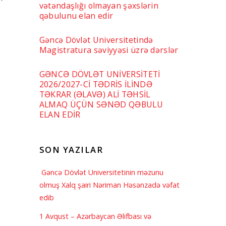
vətəndaşlığı olmayan şəxslərin
qəbulunu elan edir
Gəncə Dövlət Universitetində
Magistratura səviyyəsi üzrə dərslər
GƏNCƏ DÖVLƏT UNİVERSİTETİ
2026/2027-Cİ TƏDRİS İLİNDƏ
TƏKRAR (ƏLAVƏ) ALİ TƏHSİL
ALMAQ ÜÇÜN SƏNƏD QƏBULU
ELAN EDİR
SON YAZILAR
Gəncə Dövlət Universitetinin məzunu
olmuş Xalq şairi Nəriman Həsənzadə vəfat
edib
1 Avqust – Azərbaycan Əlifbası və