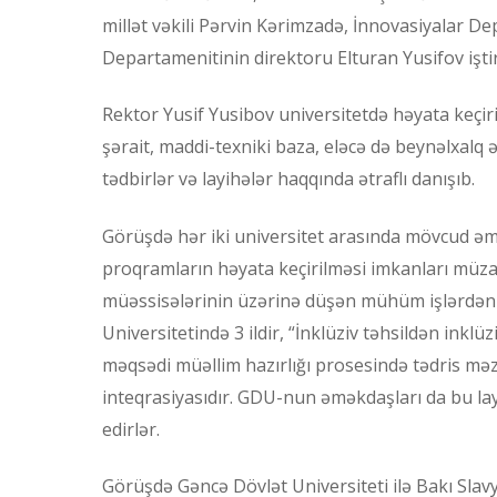
millət vəkili Pərvin Kərimzadə, İnnovasiyalar D
Departamenitinin direktoru Elturan Yusifov iştir
Rektor Yusif Yusibov universitetdə həyata keçiril
şərait, maddi-texniki baza, eləcə də beynəlxalq 
tədbirlər və layihələr haqqında ətraflı danışıb.
Görüşdə hər iki universitet arasında mövcud əmə
proqramların həyata keçirilməsi imkanları müzaki
müəssisələrinin üzərinə düşən mühüm işlərdən sö
Universitetində 3 ildir, “İnklüziv təhsildən inklüz
məqsədi müəllim hazırlığı prosesində tədris məz
inteqrasiyasıdır. GDU-nun əməkdaşları da bu layi
edirlər.
Görüşdə Gəncə Dövlət Universiteti ilə Bakı Slavy