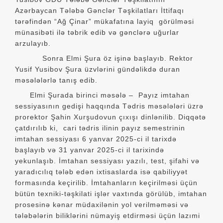
Azərbaycan Tələbə Gənclər Təşkilatları İttifaqı
tərəfindən “Ağ Çinar” mükafatına layiq görülməsi
münasibəti ilə təbrik edib və gənclərə uğurlar
arzulayıb.
Sonra Elmi Şura öz işinə başlayıb. Rektor
Yusif Yusibov Şura üzvlərini gündəlikdə duran
məsələlərlə tanış edib.
Elmi Şurada birinci məsələ – Payız imtahan
sessiyasının gedişi haqqında Tədris məsələləri üzrə
prorektor Şahin Xurşudovun çıxışı dinlənilib. Diqqətə
çatdırılıb ki, cari tədris ilinin payız semestrinin
imtahan sessiyası 6 yanvar 2025-ci il tarixdə
başlayıb və 31 yanvar 2025-ci il tarixində
yekunlaşıb. İmtahan sessiyası yazılı, test, şifahi və
yaradıcılıq tələb edən ixtisaslarda isə qabiliyyət
formasında keçirilib. İmtahanların keçirilməsi üçün
bütün texniki-təşkilati işlər vaxtında görülüb, imtahan
prosesinə kənar müdaxilənin yol verilməməsi və
tələbələrin biliklərini nümayiş etdirməsi üçün lazımi