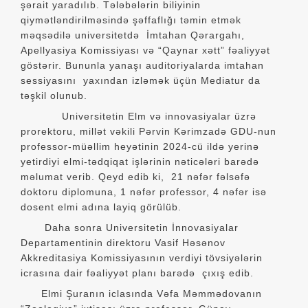
şərait yaradılıb. Tələbələrin biliyinin
qiymətləndirilməsində şəffaflığı təmin etmək
məqsədilə universitetdə İmtahan Qərargahı,
Apellyasiya Komissiyası və “Qaynar xətt” fəaliyyət
göstərir. Bununla yanaşı auditoriyalarda imtahan
sessiyasını yaxından izləmək üçün Mediatur da
təşkil olunub.
Universitetin Elm və innovasiyalar üzrə
prorektoru, millət vəkili Pərvin Kərimzadə GDU-nun
professor-müəllim heyətinin 2024-cü ildə yerinə
yetirdiyi elmi-tədqiqat işlərinin nə­ticələri barədə
məlumat verib. Qeyd edib ki, 21 nəfər fəlsəfə
doktoru diplomuna, 1 nəfər professor, 4 nəfər isə
dosent elmi adına layiq görülüb.
Daha sonra Universitetin İnnovasiyalar
Departamentinin direktoru Vasif Həsənov
Akkreditasiya Komissiyasının verdiyi tövsiyələrin
icrasına dair fəaliyyət planı barədə çıxış edib.
Elmi Şuranın iclasında Vəfa Məmmədovanın