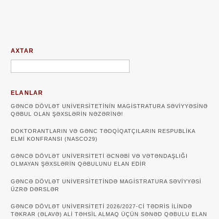
AXTAR
ELANLAR
GƏNCƏ DÖVLƏT UNIVERSITETININ MAGISTRATURA SƏVIYYƏSINƏ
QƏBUL OLAN ŞƏXSLƏRIN NƏZƏRINƏ!
DOKTORANTLARIN VƏ GƏNC TƏDQİQATÇILARIN RESPUBLİKA
ELMİ KONFRANSI (NASCO29)
GƏNCƏ DÖVLƏT UNIVERSITETI ƏCNƏBI VƏ VƏTƏNDAŞLIĞI
OLMAYAN ŞƏXSLƏRIN QƏBULUNU ELAN EDIR
GƏNCƏ DÖVLƏT UNIVERSITETINDƏ MAGISTRATURA SƏVIYYƏSI
ÜZRƏ DƏRSLƏR
GƏNCƏ DÖVLƏT UNİVERSİTETİ 2026/2027-Cİ TƏDRİS İLİNDƏ
TƏKRAR (ƏLAVƏ) ALİ TƏHSİL ALMAQ ÜÇÜN SƏNƏD QƏBULU ELAN