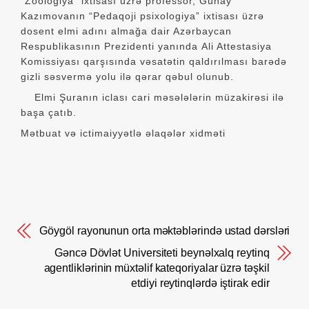
“Zoologiya” ixtisası üzrə professor, Günay
Kazımovanın “Pedaqoji psixologiya” ixtisası üzrə
dosent elmi adını almağa dair Azərbaycan
Respublikasının Prezidenti yanında Ali Attestasiya
Komissiyası qarşısında vəsatətin qaldırılması barədə
gizli səsvermə yolu ilə qərar qəbul olunub.
Elmi Şuranın iclası cari məsələlərin müzakirəsi ilə
başa çatıb.
Mətbuat və ictimaiyyətlə əlaqələr xidməti
Göygöl rayonunun orta məktəblərində ustad dərsləri
Gəncə Dövlət Universiteti beynəlxalq reytinq
agentliklərinin müxtəlif kateqoriyalar üzrə təşkil
etdiyi reytinqlərdə iştirak edir