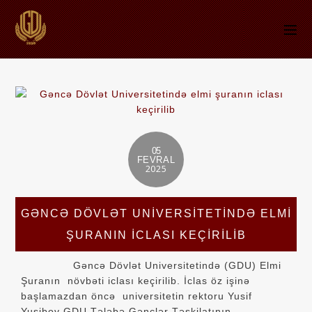
05
FEVRAL
2025
GƏNCƏ DÖVLƏT UNIVERSITETINDƏ ELMI
ŞURANIN ICLASI KEÇIRILIB
Gəncə Dövlət Universitetində (GDU) Elmi
Şuranın növbəti iclası keçirilib. İclas öz işinə
başlamazdan öncə universitetin rektoru Yusif
Yusibov GDU Tələbə Gənclər Təşkilatının