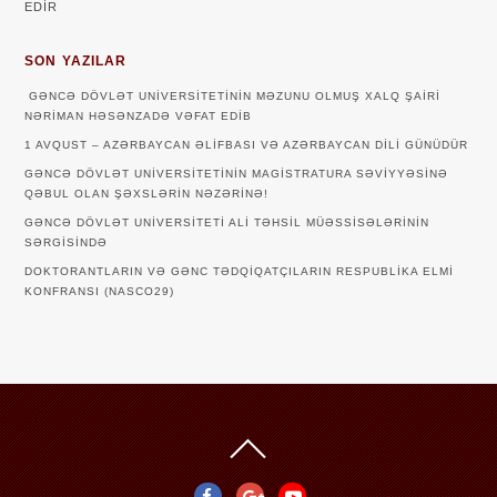
EDİR
SON YAZILAR
GƏNCƏ DÖVLƏT UNIVERSITETININ MƏZUNU OLMUŞ XALQ ŞAIRI
NƏRIMAN HƏSƏNZADƏ VƏFAT EDIB
1 AVQUST – AZƏRBAYCAN ƏLIFBASI VƏ AZƏRBAYCAN DILI GÜNÜDÜR
GƏNCƏ DÖVLƏT UNIVERSITETININ MAGISTRATURA SƏVIYYƏSINƏ
QƏBUL OLAN ŞƏXSLƏRIN NƏZƏRINƏ!
GƏNCƏ DÖVLƏT UNIVERSITETI ALI TƏHSIL MÜƏSSISƏLƏRININ
SƏRGISINDƏ
DOKTORANTLARIN VƏ GƏNC TƏDQİQATÇILARIN RESPUBLİKA ELMİ
KONFRANSI (NASCO29)