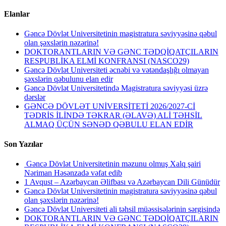
Elanlar
Gəncə Dövlət Universitetinin magistratura səviyyəsinə qəbul
olan şəxslərin nəzərinə!
DOKTORANTLARIN VƏ GƏNC TƏDQİQATÇILARIN
RESPUBLİKA ELMİ KONFRANSI (NASCO29)
Gəncə Dövlət Universiteti əcnəbi və vətəndaşlığı olmayan
şəxslərin qəbulunu elan edir
Gəncə Dövlət Universitetində Magistratura səviyyəsi üzrə
dərslər
GƏNCƏ DÖVLƏT UNİVERSİTETİ 2026/2027-Cİ
TƏDRİS İLİNDƏ TƏKRAR (ƏLAVƏ) ALİ TƏHSİL
ALMAQ ÜÇÜN SƏNƏD QƏBULU ELAN EDİR
Son Yazılar
Gəncə Dövlət Universitetinin məzunu olmuş Xalq şairi
Nəriman Həsənzadə vəfat edib
1 Avqust – Azərbaycan Əlifbası və Azərbaycan Dili Günüdür
Gəncə Dövlət Universitetinin magistratura səviyyəsinə qəbul
olan şəxslərin nəzərinə!
Gəncə Dövlət Universiteti ali təhsil müəssisələrinin sərgisində
DOKTORANTLARIN VƏ GƏNC TƏDQİQATÇILARIN