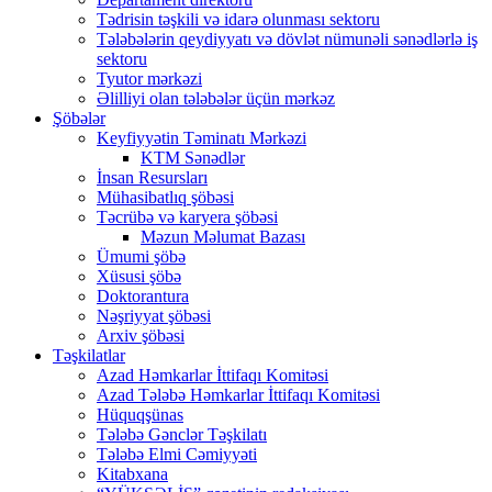
Tədrisin təşkili və idarə olunması sektoru
Tələbələrin qeydiyyatı və dövlət nümunəli sənədlərlə iş
sektoru
Tyutor mərkəzi
Əlilliyi olan tələbələr üçün mərkəz
Şöbələr
Keyfiyyətin Təminatı Mərkəzi
KTM Sənədlər
İnsan Resursları
Mühasibatlıq şöbəsi
Təcrübə və karyera şöbəsi
Məzun Məlumat Bazası
Ümumi şöbə
Xüsusi şöbə
Doktorantura
Nəşriyyat şöbəsi
Arxiv şöbəsi
Təşkilatlar
Azad Həmkarlar İttifaqı Komitəsi
Azad Tələbə Həmkarlar İttifaqı Komitəsi
Hüquqşünas
Tələbə Gənclər Təşkilatı
Tələbə Elmi Cəmiyyəti
Kitabxana