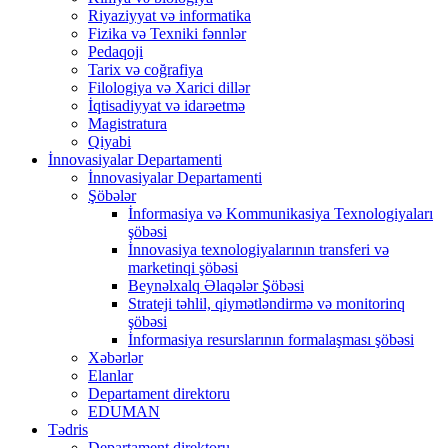
Riyaziyyat və informatika
Fizika və Texniki fənnlər
Pedaqoji
Tarix və coğrafiya
Filologiya və Xarici dillər
İqtisadiyyat və idarəetmə
Magistratura
Qiyabi
İnnovasiyalar Departamenti
İnnovasiyalar Departamenti
Şöbələr
İnformasiya və Kommunikasiya Texnologiyaları
şöbəsi
İnnovasiya texnologiyalarının transferi və
marketinqi şöbəsi
Beynəlxalq Əlaqələr Şöbəsi
Strateji təhlil, qiymətləndirmə və monitorinq
şöbəsi
İnformasiya resurslarının formalaşması şöbəsi
Xəbərlər
Elanlar
Departament direktoru
EDUMAN
Tədris
Departament direktoru