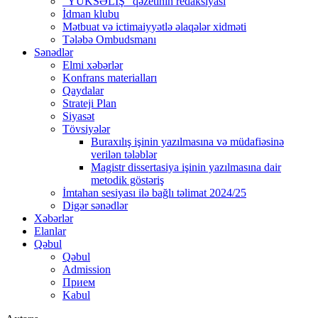
“YÜKSƏLİŞ” qəzetinin redaksiyası
İdman klubu
Mətbuat və ictimaiyyətlə əlaqələr xidməti
Tələbə Ombudsmanı
Sənədlər
Elmi xəbərlər
Konfrans materialları
Qaydalar
Strateji Plan
Siyasət
Tövsiyələr
Buraxılış işinin yazılmasına və müdafiəsinə
verilən tələblər
Magistr dissertasiya işinin yazılmasına dair
metodik göstəriş
İmtahan sesiyası ilə bağlı təlimat 2024/25
Digər sənədlər
Xəbərlər
Elanlar
Qəbul
Qəbul
Admission
Прием
Kabul