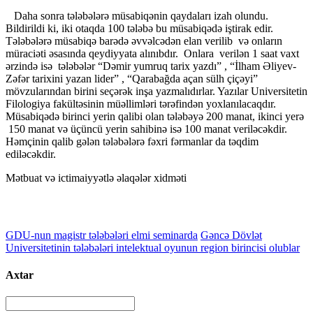
Daha sonra tələbələrə müsabiqənin qaydaları izah olundu.
Bildirildi ki, iki otaqda 100 tələbə bu müsabiqədə iştirak edir.
Tələbələrə müsabiqə barədə əvvəlcədən elan verilib və onların
müraciəti əsasında qeydiyyata alınıbdır. Onlara verilən 1 saat vaxt
ərzində isə tələbələr “Dəmir yumruq tarix yazdı” , “İlham Əliyev-
Zəfər tarixini yazan lider” , “Qarabağda açan sülh çiçəyi”
mövzularından birini seçərək inşa yazmalıdırlar. Yazılar Universitetin
Filologiya fakültəsinin müəllimləri tərəfindən yoxlanılacaqdır.
Müsabiqədə birinci yerin qalibi olan tələbəyə 200 manat, ikinci yerə
150 manat və üçüncü yerin sahibinə isə 100 manat veriləcəkdir.
Həmçinin qalib gələn tələbələrə fəxri fərmanlar da təqdim
ediləcəkdir.
Mətbuat və ictimaiyyətlə əlaqələr xidməti
GDU-nun magistr tələbələri elmi seminarda
Gəncə Dövlət
Universitetinin tələbələri intelektual oyunun region birincisi olublar
Axtar