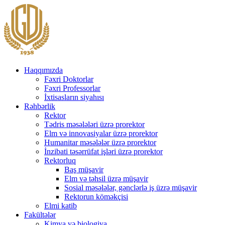
Haqqımızda
Fəxri Doktorlar
Fəxri Professorlar
İxtisasların siyahısı
Rəhbərlik
Rektor
Tədris məsələləri üzrə prorektor
Elm və innovasiyalar üzrə prorektor
Humanitar məsələlər üzrə prorektor
İnzibati təsərrüfat işləri üzrə prorektor
Rektorluq
Baş müşavir
Elm və təhsil üzrə müşavir
Sosial məsələlər, gənclərlə iş üzrə müşavir
Rektorun köməkçisi
Elmi katib
Fakültələr
Kimya və biologiya