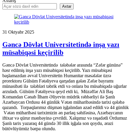
Axtarış
Axtar
31
Oktyabr
2025
Gəncə Dövlət Universitetində inşa yazı
müsabiqəsi keçirilib
Gəncə Dövlət Universitetində tələbələr arasında “Zəfər gününə”
həsr edilmiş inşa yazı müsabiqəsi keçirilib. Yazı müsabiqəsi
başlamazdan əvvəl Universitetin Humanitar məsələlər üzrə
prorektoru Gülsüm Fətəliyeva qarşıdan gələn Zəfər bayramı
münasibəti ilə tələbləri təbrik etdi və onlara bu müsabiqədə uğurlar
arzuladı. Gülsüm Fətəliyeva qeyd etdi ki, Müzəffər Ali Baş
Komandan Cənab İlham Əliyevin müdrik rəhbərliyi ilə Şanlı
Azərbaycan Ordusu 44 günlük Vətən müharibəsində tarixi qələbə
qazandı. Torpaqlarımız düşmən işğalından azad edildi və 44 günlük
Vətən müharibəsi tariximizin ən parlaq səhifəsinə, Azərbaycanın
iftixar və qürur mənbəyinə çevrildi. Xalqımız və rəşadətli Ordumuz
Şanlı tarix yazaraq 44 gündə 30 illik işğala son qoydu, ərazi
bütövlüyümüz bərpa olundu.