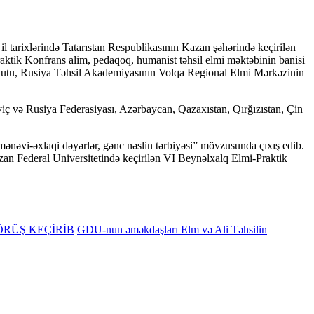
rixlərində Tatarıstan Respublikasının Kazan şəhərində keçirilən
aktik Konfrans alim, pedaqoq, humanist təhsil elmi məktəbinin banisi
itutu, Rusiya Təhsil Akademiyasının Volqa Regional Elmi Mərkəzinin
ç və Rusiya Federasiyası, Azərbaycan, Qazaxıstan, Qırğızıstan, Çin
əvi-əxlaqi dəyərlər, gənc nəslin tərbiyəsi” mövzusunda çıxış edib.
azan Federal Universitetində keçirilən VI Beynəlxalq Elmi-Praktik
RÜŞ KEÇİRİB
GDU-nun əməkdaşları Elm və Ali Təhsilin