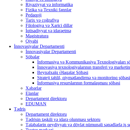
Riyaziyyat və informatika
Fizika və Texniki fənnlər
Pedaqoji
Tarix və coğrafiya
Filologiya və Xarici dillər
İqtisadiyyat və idarəetmə
Magistratura
Qiyabi
İnnovasiyalar Departamenti
İnnovasiyalar Departamenti
Şöbələr
İnformasiya və Kommunikasiya Texnologiyaları ş
İnnovasiya texnologiyalarının transferi və marketin
Beynəlxalq Əlaqələr Şöbəsi
Strateji təhlil, qiymətləndirmə və monitorinq şöbəsi
İnformasiya resurslarının formalaşması şöbəsi
Xəbərlər
Elanlar
Departament direktoru
EDUMAN
Tədris
Departament direktoru
Tədrisin təşkili və idarə olunması sektoru
Tələbələrin qeydiyyatı və dövlət nümunəli sənədlərlə iş s
Tyutor mərkəzi