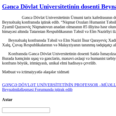
Gəncə Dövlət Universitetinin dosenti Bey
Gəncə Dövlət Universitetinin Ümumi tarix kafedrasının dosenti, ta
Beynəlxalq konfransda iştirak edib. “Niqmat Oxuları Humanist Təhsil:
Zyamil Qazısoviç Niqmatovun anadan olmasının 85 illiyinə həsr olun
himayəsi altında Tatarıstan Respublikasının Təhsil və Elm Nazirliyi ilə 
Beynəlxalq konfransda Təhsil və Elm Naziri İlsur Qarayeviç Xadiull
Xalq, Çuvaş Respublikalarının və Malayziyanın tanınmış tədqiqatçı alimlə
Konfransda Gəncə Dövlət Universitetinin dosenti Saidə İsmayılzadə 
Burada həmçinin uşaq və gənclərin, mənəvi-əxlaqi və humanist tərbiyə
konfrans böyük, irimiqyaslı, unikal elmi hadisəyə çevrilib.
Mətbuat və ictimaiyyətlə əlaqələr xidməti
GƏNCƏ DÖVLƏT UNİVERSİTETİNİN PROFESSOR –MÜƏLL
Beynəlmiləlləşməsi Forumunda iştirak edib
Axtar