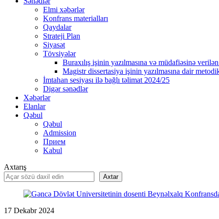
Sənədlər
Elmi xəbərlər
Konfrans materialları
Qaydalar
Strateji Plan
Siyasət
Tövsiyələr
Buraxılış işinin yazılmasına və müdafiəsinə verilən 
Magistr dissertasiya işinin yazılmasına dair metodik
İmtahan sesiyası ilə bağlı təlimat 2024/25
Digər sənədlər
Xəbərlər
Elanlar
Qəbul
Qəbul
Admission
Прием
Kabul
Axtarış
Axtar
17
Dekabr
2024