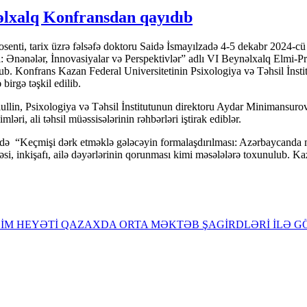
nəlxalq Konfransdan qayıdıb
rix üzrə fəlsəfə doktoru Saidə İsmayılzadə 4-5 dekabr 2024-cü il ta
 Ənənələr, İnnovasiyalar və Perspektivlər” adlı VI Beynəlxalq Elmi-Pr
ub. Konfrans Kazan Federal Universitetinin Psixologiya və Təhsil İnst
birgə təşkil edilib.
in, Psixologiya və Təhsil İnstitutunun direktoru Aydar Minimansurovi
ri, ali təhsil müəssisələrinin rəhbərləri iştirak ediblər.
“Keçmişi dərk etməklə gələcəyin formalaşdırılması: Azərbaycanda mən
si, inkişafı, ailə dəyərlərinin qorunması kimi məsələlərə toxunulub. K
İM HEYƏTİ QAZAXDA ORTA MƏKTƏB ŞAGİRDLƏRİ İLƏ GÖ