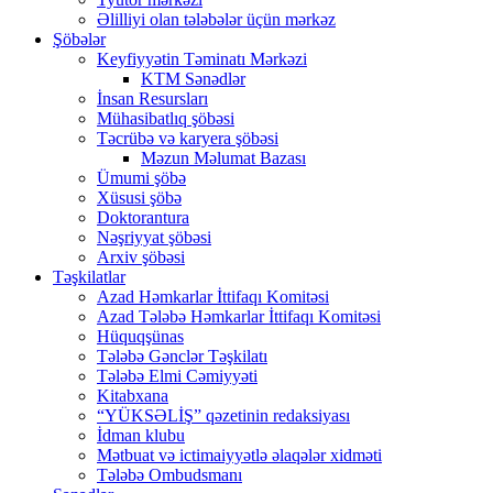
Əlilliyi olan tələbələr üçün mərkəz
Şöbələr
Keyfiyyətin Təminatı Mərkəzi
KTM Sənədlər
İnsan Resursları
Mühasibatlıq şöbəsi
Təcrübə və karyera şöbəsi
Məzun Məlumat Bazası
Ümumi şöbə
Xüsusi şöbə
Doktorantura
Nəşriyyat şöbəsi
Arxiv şöbəsi
Təşkilatlar
Azad Həmkarlar İttifaqı Komitəsi
Azad Tələbə Həmkarlar İttifaqı Komitəsi
Hüquqşünas
Tələbə Gənclər Təşkilatı
Tələbə Elmi Cəmiyyəti
Kitabxana
“YÜKSƏLİŞ” qəzetinin redaksiyası
İdman klubu
Mətbuat və ictimaiyyətlə əlaqələr xidməti
Tələbə Ombudsmanı