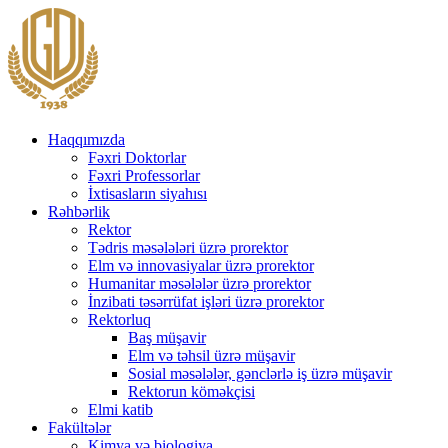
Haqqımızda
Fəxri Doktorlar
Fəxri Professorlar
İxtisasların siyahısı
Rəhbərlik
Rektor
Tədris məsələləri üzrə prorektor
Elm və innovasiyalar üzrə prorektor
Humanitar məsələlər üzrə prorektor
İnzibati təsərrüfat işləri üzrə prorektor
Rektorluq
Baş müşavir
Elm və təhsil üzrə müşavir
Sosial məsələlər, gənclərlə iş üzrə müşavir
Rektorun köməkçisi
Elmi katib
Fakültələr
Kimya və biologiya