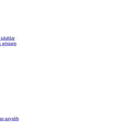
tələblər
 göstəriş