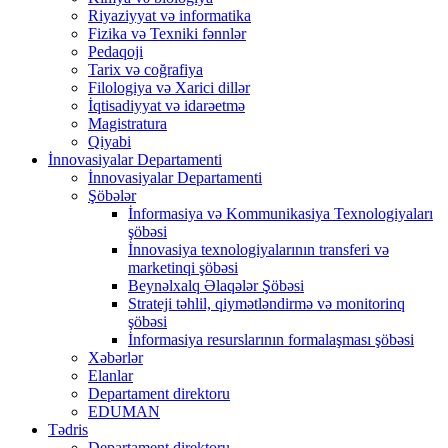
Riyaziyyat və informatika
Fizika və Texniki fənnlər
Pedaqoji
Tarix və coğrafiya
Filologiya və Xarici dillər
İqtisadiyyat və idarəetmə
Magistratura
Qiyabi
İnnovasiyalar Departamenti
İnnovasiyalar Departamenti
Şöbələr
İnformasiya və Kommunikasiya Texnologiyaları
şöbəsi
İnnovasiya texnologiyalarının transferi və
marketinqi şöbəsi
Beynəlxalq Əlaqələr Şöbəsi
Strateji təhlil, qiymətləndirmə və monitorinq
şöbəsi
İnformasiya resurslarının formalaşması şöbəsi
Xəbərlər
Elanlar
Departament direktoru
EDUMAN
Tədris
Departament direktoru