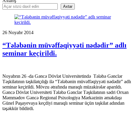
Axtarış
Axtar
26
Noyabr
2014
“Tələbənin müvəffəqiyyəti nədədir” adlı
seminar keçirildi.
Noyabrın 26 -da Gəncə Dövlət Universitetində Tələbə Gənclər
Təşkilatının təşkilatçılığı ilə “Tələbənin müvəffəqiyyəti nədədir” adlı
seminar keçirildi. Mövzu ətrafında maraqlı müzakirələr aparıldı.
Gəncə Dövlət Universiteti Tələbə Gənclər Təşkilatının sədri Orxan
Məmmədov Gəncə Regional Psixologiya Mərkəzinin əməkdaşı
Günel Paşayevaya keçdiyi maraqlı seminar üçün təşkilat adından
təşəkkür bildirdi.