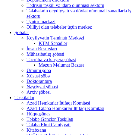
Tədrisin təşkili və idarə olunması sektoru
Tələbələrin qeydiyyatı və dövlət nümunəli sənədlərlə iş
sektoru
Tyutor mərkəzi
Əlilliyi olan tələbələr üçün mərkəz
Şöbələr
Keyfiyyətin Təminatı Mərkəzi
KTM Sənədlər
İnsan Resursları
Mühasibatlıq şöbəsi
Təcrübə və karyera şöbəsi
Məzun Məlumat Bazası
Ümumi şöbə
Xüsusi şöbə
Doktorantura
Nəşriyyat şöbəsi
Arxiv şöbəsi
Təşkilatlar
Azad Həmkarlar İttifaqı Komitəsi
Azad Tələbə Həmkarlar İttifaqı Komitəsi
Hüquqşünas
Tələbə Gənclər Təşkilatı
Tələbə Elmi Cəmiyyəti
Kitabxana