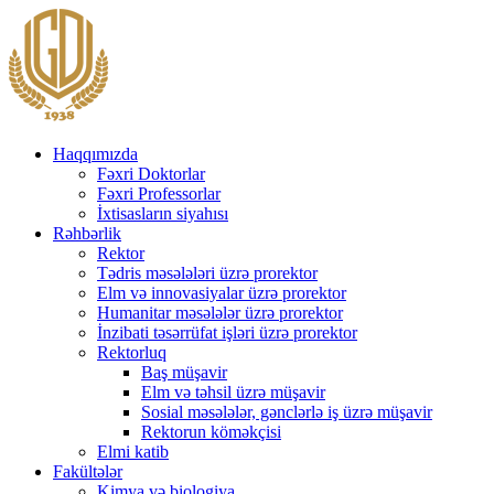
Haqqımızda
Fəxri Doktorlar
Fəxri Professorlar
İxtisasların siyahısı
Rəhbərlik
Rektor
Tədris məsələləri üzrə prorektor
Elm və innovasiyalar üzrə prorektor
Humanitar məsələlər üzrə prorektor
İnzibati təsərrüfat işləri üzrə prorektor
Rektorluq
Baş müşavir
Elm və təhsil üzrə müşavir
Sosial məsələlər, gənclərlə iş üzrə müşavir
Rektorun köməkçisi
Elmi katib
Fakültələr
Kimya və biologiya