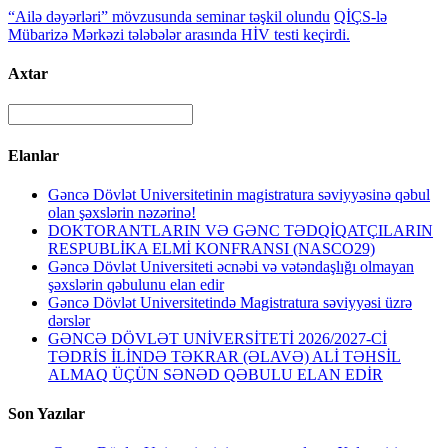
“Ailə dəyərləri” mövzusunda seminar təşkil olundu
QİÇS-lə
Mübarizə Mərkəzi tələbələr arasında HİV testi keçirdi.
Axtar
Elanlar
Gəncə Dövlət Universitetinin magistratura səviyyəsinə qəbul
olan şəxslərin nəzərinə!
DOKTORANTLARIN VƏ GƏNC TƏDQİQATÇILARIN
RESPUBLİKA ELMİ KONFRANSI (NASCO29)
Gəncə Dövlət Universiteti əcnəbi və vətəndaşlığı olmayan
şəxslərin qəbulunu elan edir
Gəncə Dövlət Universitetində Magistratura səviyyəsi üzrə
dərslər
GƏNCƏ DÖVLƏT UNİVERSİTETİ 2026/2027-Cİ
TƏDRİS İLİNDƏ TƏKRAR (ƏLAVƏ) ALİ TƏHSİL
ALMAQ ÜÇÜN SƏNƏD QƏBULU ELAN EDİR
Son Yazılar