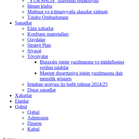
“YÜKSƏLİŞ” qəzetinin redaksiyası
İdman klubu
Mətbuat və ictimaiyyətlə əlaqələr xidməti
Tələbə Ombudsmanı
Sənədlər
Elmi xəbərlər
Konfrans materialları
Qaydalar
Strateji Plan
Siyasət
Tövsiyələr
Buraxılış işinin yazılmasına və müdafiəsinə
verilən tələblər
Magistr dissertasiya işinin yazılmasına dair
metodik göstəriş
İmtahan sesiyası ilə bağlı təlimat 2024/25
Digər sənədlər
Xəbərlər
Elanlar
Qəbul
Qəbul
Admission
Прием
Kabul