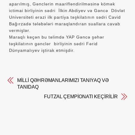
aparılmış, Gənclərin maarifləndirilməsinə kömək
ictimai birliyinin sədri İlkin Abdiyev və Gəncə Dövlət
Universiteti ərazi ilk partiya təşkilatının sədri Cavid
Bağırzadə tələbələri maraqlandıran suallara cavab
vermişlər.
Maraqlı keçən bu təlimdə YAP Gəncə şəhər
təşkilatının gənclər birliyinin sədri Fərid
Dünyamalıyev iştirak etmişdir.
MİLLİ QƏHRƏMANLARIMIZI TANIYAQ VƏ
TANIDAQ
FUTZAL ÇEMPİONATI KEÇİRİLİR