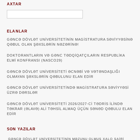
AXTAR
ELANLAR
GƏNCƏ DÖVLƏT UNIVERSITETININ MAGISTRATURA SƏVIYYƏSINƏ
QƏBUL OLAN ŞƏXSLƏRIN NƏZƏRINƏ!
DOKTORANTLARIN VƏ GƏNC TƏDQİQATÇILARIN RESPUBLİKA
ELMİ KONFRANSI (NASCO29)
GƏNCƏ DÖVLƏT UNIVERSITETI ƏCNƏBI VƏ VƏTƏNDAŞLIĞI
OLMAYAN ŞƏXSLƏRIN QƏBULUNU ELAN EDIR
GƏNCƏ DÖVLƏT UNIVERSITETINDƏ MAGISTRATURA SƏVIYYƏSI
ÜZRƏ DƏRSLƏR
GƏNCƏ DÖVLƏT UNİVERSİTETİ 2026/2027-Cİ TƏDRİS İLİNDƏ
TƏKRAR (ƏLAVƏ) ALİ TƏHSİL ALMAQ ÜÇÜN SƏNƏD QƏBULU ELAN
EDİR
SON YAZILAR
GƏNCƏ DÖVLƏT UNIVERSITETININ MƏZUNU OLMUŞ XALQ ŞAIRI