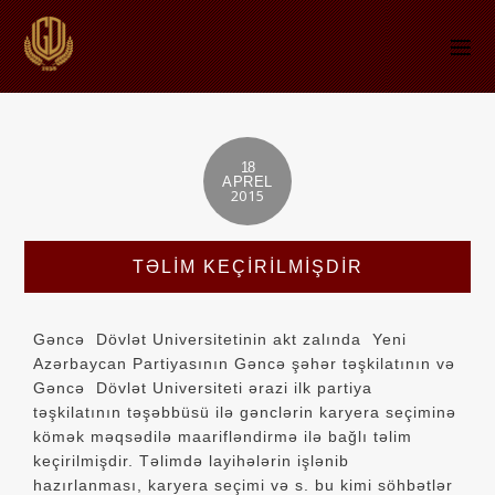
18
APREL
2015
TƏLİM KEÇİRİLMİŞDİR
Gəncə Dövlət Universitetinin akt zalında Yeni
Azərbaycan Partiyasının Gəncə şəhər təşkilatının və
Gəncə Dövlət Universiteti ərazi ilk partiya
təşkilatının təşəbbüsü ilə gənclərin karyera seçiminə
kömək məqsədilə maarifləndirmə ilə bağlı təlim
keçirilmişdir. Təlimdə layihələrin işlənib
hazırlanması, karyera seçimi və s. bu kimi söhbətlər