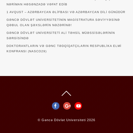
NƏRIMAN HƏSƏNZADƏ VƏFAT EDIB
1 AVQUST – AZƏRBAYCAN ƏLIFBASI VƏ AZƏRBAYCAN DILI GÜNÜDÜR
GƏNCƏ DÖVLƏT UNIVERSITETININ MAGISTRATURA SƏVIYYƏSINƏ
QƏBUL OLAN ŞƏXSLƏRIN NƏZƏRINƏ!
GƏNCƏ DÖVLƏT UNIVERSITETI ALI TƏHSIL MÜƏSSISƏLƏRININ
SƏRGISINDƏ
DOKTORANTLARIN VƏ GƏNC TƏDQİQATÇILARIN RESPUBLİKA ELMİ
KONFRANSI (NASCO29)
©
Gəncə Dövlət Universiteti
2026