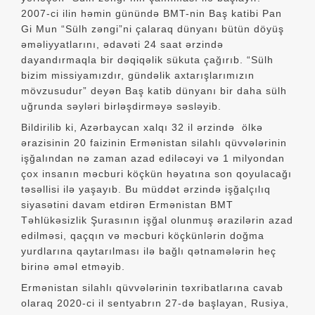
2007-ci ilin həmin günündə BMT-nin Baş katibi Pan
Gi Mun “Sülh zəngi”ni çalaraq dünyanı bütün döyüş
əməliyyatlarını, ədavəti 24 saat ərzində
dayandırmaqla bir dəqiqəlik sükuta çağırıb. “Sülh
bizim missiyamızdır, gündəlik axtarışlarımızın
mövzusudur” deyən Baş katib dünyanı bir daha sülh
uğrunda səyləri birləşdirməyə səsləyib.
Bildirilib ki, Azərbaycan xalqı 32 il ərzində ölkə
ərazisinin 20 faizinin Ermənistan silahlı qüvvələrinin
işğalından nə zaman azad ediləcəyi və 1 milyondan
çox insanın məcburi köçkün həyatına son qoyulacağı
təsəllisi ilə yaşayıb. Bu müddət ərzində işğalçılıq
siyasətini davam etdirən Ermənistan BMT
Təhlükəsizlik Şurasının işğal olunmuş ərazilərin azad
edilməsi, qaçqın və məcburi köçkünlərin doğma
yurdlarına qaytarılması ilə bağlı qətnamələrin heç
birinə əməl etməyib.
Ermənistan silahlı qüvvələrinin təxribatlarına cavab
olaraq 2020-ci il sentyabrın 27-də başlayan, Rusiya,