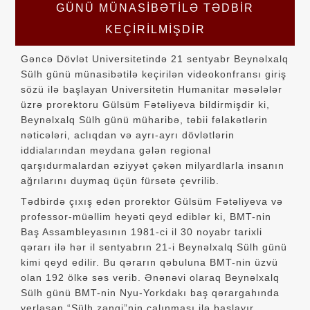
GÜNÜ MÜNASİBƏTİLƏ TƏDBİR
KEÇİRİLMİŞDİR
Gəncə Dövlət Universitetində 21 sentyabr Beynəlxalq
Sülh günü münasibətilə keçirilən videokonfransı giriş
sözü ilə başlayan Universitetin Humanitar məsələlər
üzrə prorektoru Gülsüm Fətəliyeva bildirmişdir ki,
Beynəlxalq Sülh günü müharibə, təbii fəlakətlərin
nəticələri, aclıqdan və ayrı-ayrı dövlətlərin
iddialarından meydana gələn regional
qarşıdurmalardan əziyyət çəkən milyardlarla insanın
ağrılarını duymaq üçün fürsətə çevrilib.
Tədbirdə çıxış edən prorektor Gülsüm Fətəliyeva və
professor-müəllim heyəti qeyd ediblər ki, BMT-nin
Baş Assambleyasının 1981-ci il 30 noyabr tarixli
qərarı ilə hər il sentyabrın 21-i Beynəlxalq Sülh günü
kimi qeyd edilir. Bu qərarın qəbuluna BMT-nin üzvü
olan 192 ölkə səs verib. Ənənəvi olaraq Beynəlxalq
Sülh günü BMT-nin Nyu-Yorkdakı baş qərargahında
yerləşən “Sülh zəngi”nin çalınması ilə başlayır.