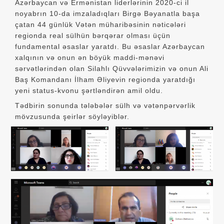
Azərbaycan və Ermənistan liderlərinin 2020-ci il
noyabrın 10-da imzaladıqları Birgə Bəyanatla başa
çatan 44 günlük Vətən müharibəsinin nəticələri
regionda real sülhün bərqərar olması üçün
fundamental əsaslar yaratdı. Bu əsaslar Azərbaycan
xalqının və onun ən böyük maddi-mənəvi
sərvətlərindən olan Silahlı Qüvvələrimizin və onun Ali
Baş Komandanı İlham Əliyevin regionda yaratdığı
yeni status-kvonu şərtləndirən amil oldu.
Tədbirin sonunda tələbələr sülh və vətənpərvərlik
mövzusunda şeirlər söyləyiblər.