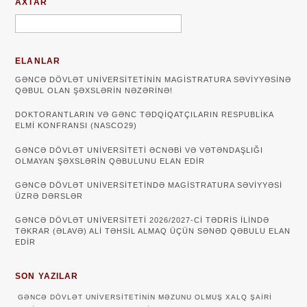
AXTAR
ELANLAR
GƏNCƏ DÖVLƏT UNIVERSITETININ MAGISTRATURA SƏVIYYƏSINƏ
QƏBUL OLAN ŞƏXSLƏRIN NƏZƏRINƏ!
DOKTORANTLARIN VƏ GƏNC TƏDQİQATÇILARIN RESPUBLİKA
ELMİ KONFRANSI (NASCO29)
GƏNCƏ DÖVLƏT UNIVERSITETI ƏCNƏBI VƏ VƏTƏNDAŞLIĞI
OLMAYAN ŞƏXSLƏRIN QƏBULUNU ELAN EDIR
GƏNCƏ DÖVLƏT UNIVERSITETINDƏ MAGISTRATURA SƏVIYYƏSI
ÜZRƏ DƏRSLƏR
GƏNCƏ DÖVLƏT UNİVERSİTETİ 2026/2027-Cİ TƏDRİS İLİNDƏ
TƏKRAR (ƏLAVƏ) ALİ TƏHSİL ALMAQ ÜÇÜN SƏNƏD QƏBULU ELAN
EDİR
SON YAZILAR
GƏNCƏ DÖVLƏT UNIVERSITETININ MƏZUNU OLMUŞ XALQ ŞAIRI