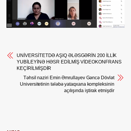
UNİVERSİTETDƏ AŞIQ ƏLƏSGƏRİN 200 İLLİK
YUBİLEYİNƏ HƏSR EDİLMİŞ VİDEOKONFRANS
KEÇİRİLMİŞDİR
Təhsil naziri Emin Əmrullayev Gəncə Dövlət
Universitetinin tələbə yataqxana kompleksinin
açılışında iştirak etmişdir