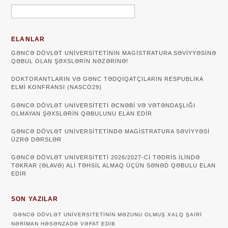
ELANLAR
GƏNCƏ DÖVLƏT UNIVERSITETININ MAGISTRATURA SƏVIYYƏSINƏ
QƏBUL OLAN ŞƏXSLƏRIN NƏZƏRINƏ!
DOKTORANTLARIN VƏ GƏNC TƏDQİQATÇILARIN RESPUBLİKA
ELMİ KONFRANSI (NASCO29)
GƏNCƏ DÖVLƏT UNIVERSITETI ƏCNƏBI VƏ VƏTƏNDAŞLIĞI
OLMAYAN ŞƏXSLƏRIN QƏBULUNU ELAN EDIR
GƏNCƏ DÖVLƏT UNIVERSITETINDƏ MAGISTRATURA SƏVIYYƏSI
ÜZRƏ DƏRSLƏR
GƏNCƏ DÖVLƏT UNİVERSİTETİ 2026/2027-Cİ TƏDRİS İLİNDƏ
TƏKRAR (ƏLAVƏ) ALİ TƏHSİL ALMAQ ÜÇÜN SƏNƏD QƏBULU ELAN
EDİR
SON YAZILAR
GƏNCƏ DÖVLƏT UNIVERSITETININ MƏZUNU OLMUŞ XALQ ŞAIRI
NƏRIMAN HƏSƏNZADƏ VƏFAT EDIB