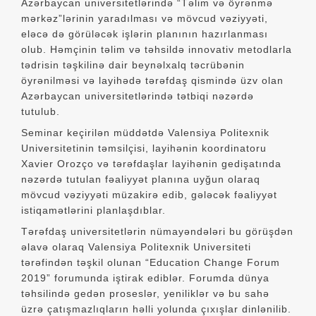
Azərbaycan universitetlərində “Təlim və öyrənmə
mərkəz”lərinin yaradılması və mövcud vəziyyəti,
eləcə də görüləcək işlərin planının hazırlanması
olub. Həmçinin təlim və təhsildə innovativ metodlarla
tədrisin təşkilinə dair beynəlxalq təcrübənin
öyrənilməsi və layihədə tərəfdaş qismində üzv olan
Azərbaycan universitetlərində tətbiqi nəzərdə
tutulub.
Seminar keçirilən müddətdə Valensiya Politexnik
Universitetinin təmsilçisi, layihənin koordinatoru
Xavier Orozço və tərəfdaşlar layihənin gedişatında
nəzərdə tutulan fəaliyyət planına uyğun olaraq
mövcud vəziyyəti müzakirə edib, gələcək fəaliyyət
istiqamətlərini planlaşdıblar.
Tərəfdaş universitetlərin nümayəndələri bu görüşdən
əlavə olaraq Valensiya Politexnik Universiteti
tərəfindən təşkil olunan “Education Change Forum
2019” forumunda iştirak ediblər. Forumda dünya
təhsilində gedən proseslər, yeniliklər və bu sahə
üzrə çatışmazlıqların həlli yolunda çıxışlar dinlənilib.