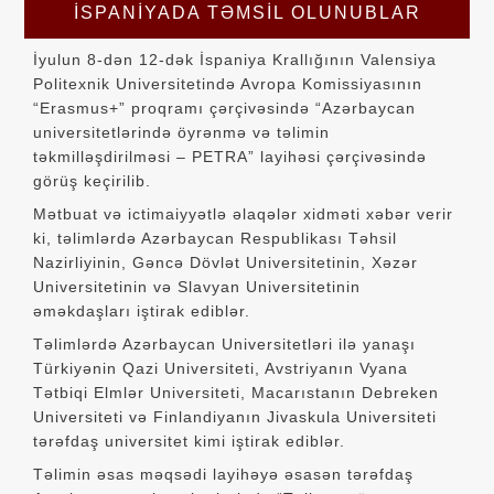
İSPANIYADA TƏMSIL OLUNUBLAR
İyulun 8-dən 12-dək İspaniya Krallığının Valensiya
Politexnik Universitetində Avropa Komissiyasının
“Erasmus+” proqramı çərçivəsində “Azərbaycan
universitetlərində öyrənmə və təlimin
təkmilləşdirilməsi – PETRA” layihəsi çərçivəsində
görüş keçirilib.
Mətbuat və ictimaiyyətlə əlaqələr xidməti xəbər verir
ki, təlimlərdə Azərbaycan Respublikası Təhsil
Nazirliyinin, Gəncə Dövlət Universitetinin, Xəzər
Universitetinin və Slavyan Universitetinin
əməkdaşları iştirak ediblər.
Təlimlərdə Azərbaycan Universitetləri ilə yanaşı
Türkiyənin Qazi Universiteti, Avstriyanın Vyana
Tətbiqi Elmlər Universiteti, Macarıstanın Debreken
Universiteti və Finlandiyanın Jivaskula Universiteti
tərəfdaş universitet kimi iştirak ediblər.
Təlimin əsas məqsədi layihəyə əsasən tərəfdaş