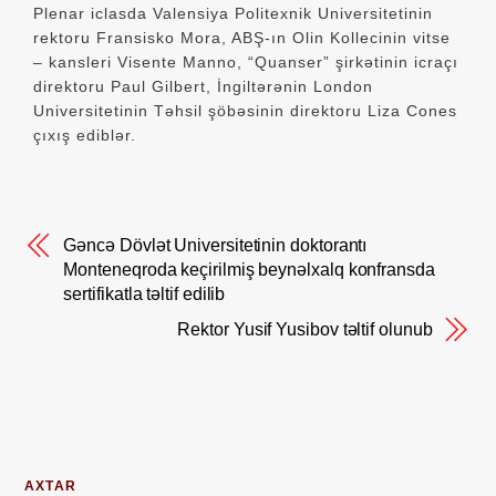
Plenar iclasda Valensiya Politexnik Universitetinin
rektoru Fransisko Mora, ABŞ-ın Olin Kollecinin vitse
– kansleri Visente Manno, “Quanser” şirkətinin icraçı
direktoru Paul Gilbert, İngiltərənin London
Universitetinin Təhsil şöbəsinin direktoru Liza Cones
çıxış ediblər.
Gəncə Dövlət Universitetinin doktorantı
Monteneqroda keçirilmiş beynəlxalq konfransda
sertifikatla təltif edilib
Rektor Yusif Yusibov təltif olunub
AXTAR