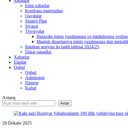
Sənədlər
Elmi xəbərlər
Konfrans materialları
Qaydalar
Strateji Plan
Siyasət
Tövsiyələr
Buraxılış işinin yazılmasına və müdafiəsinə verilən 
Magistr dissertasiya işinin yazılmasına dair metodik
İmtahan sesiyası ilə bağlı təlimat 2024/25
Digər sənədlər
Xəbərlər
Elanlar
Qəbul
Qəbul
Admission
Прием
Kabul
Axtarış
Axtar
29
Dekabr
2025