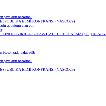
an şəxslərin nəzərinə!
SPUBLİKA ELMİ KONFRANSI (NASCO29)
ərin qəbulunu elan edir
ər
İS İLİNDƏ TƏKRAR (ƏLAVƏ) ALİ TƏHSİL ALMAQ ÜÇÜN S
n Həsənzadə vəfat edib
an şəxslərin nəzərinə!
SPUBLİKA ELMİ KONFRANSI (NASCO29)