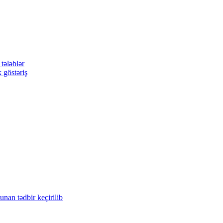
tələblər
 göstəriş