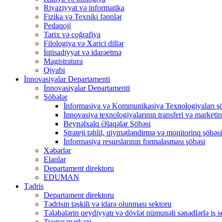
Riyaziyyat və informatika
Fizika və Texniki fənnlər
Pedaqoji
Tarix və coğrafiya
Filologiya və Xarici dillər
İqtisadiyyat və idarəetmə
Magistratura
Qiyabi
İnnovasiyalar Departamenti
İnnovasiyalar Departamenti
Şöbələr
İnformasiya və Kommunikasiya Texnologiyaları ş
İnnovasiya texnologiyalarının transferi və marketin
Beynəlxalq Əlaqələr Şöbəsi
Strateji təhlil, qiymətləndirmə və monitorinq şöbəsi
İnformasiya resurslarının formalaşması şöbəsi
Xəbərlər
Elanlar
Departament direktoru
EDUMAN
Tədris
Departament direktoru
Tədrisin təşkili və idarə olunması sektoru
Tələbələrin qeydiyyatı və dövlət nümunəli sənədlərlə iş s
Tyutor mərkəzi