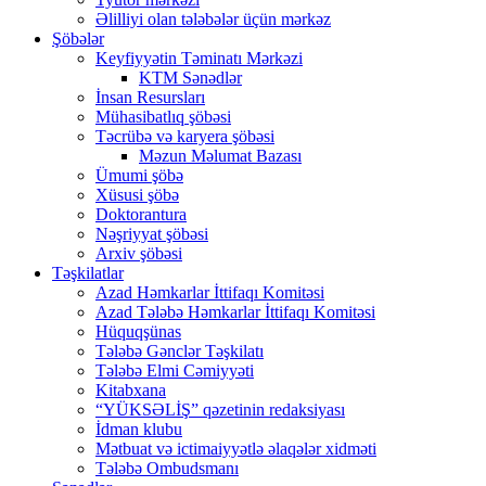
Əlilliyi olan tələbələr üçün mərkəz
Şöbələr
Keyfiyyətin Təminatı Mərkəzi
KTM Sənədlər
İnsan Resursları
Mühasibatlıq şöbəsi
Təcrübə və karyera şöbəsi
Məzun Məlumat Bazası
Ümumi şöbə
Xüsusi şöbə
Doktorantura
Nəşriyyat şöbəsi
Arxiv şöbəsi
Təşkilatlar
Azad Həmkarlar İttifaqı Komitəsi
Azad Tələbə Həmkarlar İttifaqı Komitəsi
Hüquqşünas
Tələbə Gənclər Təşkilatı
Tələbə Elmi Cəmiyyəti
Kitabxana
“YÜKSƏLİŞ” qəzetinin redaksiyası
İdman klubu
Mətbuat və ictimaiyyətlə əlaqələr xidməti
Tələbə Ombudsmanı