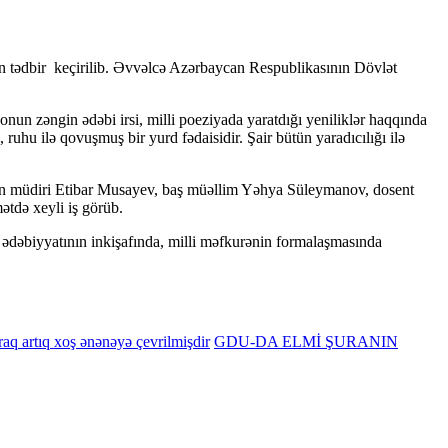
an tədbir keçirilib. Əvvəlcə Azərbaycan Respublikasının Dövlət
nun zəngin ədəbi irsi, milli poeziyada yaratdığı yeniliklər haqqında
, ruhu ilə qovuşmuş bir yurd fədaisidir. Şair bütün yaradıcılığı ilə
ının müdiri Etibar Musayev, baş müəllim Yəhya Süleymanov,
dosent
ətdə xeyli iş görüb.
dəbiyyatının inkişafında, milli məfkurənin formalaşmasında
aq artıq xoş ənənəyə çevrilmişdir
GDU-DA ELMİ ŞURANIN