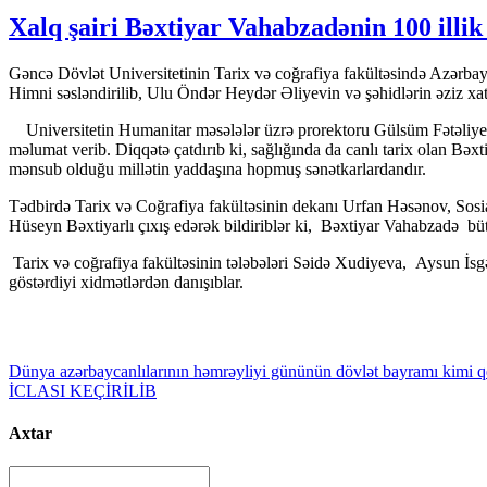
Xalq şairi Bəxtiyar Vahabzadənin 100 illik 
Gəncə Dövlət Universitetinin Tarix və coğrafiya fakültəsində Azərbay
Himni səsləndirilib, Ulu Öndər Heydər Əliyevin və şəhidlərin əziz xatir
Universitetin Humanitar məsələlər üzrə prorektoru Gülsüm Fətəliyeva t
məlumat verib. Diqqətə çatdırıb ki, sağlığında da canlı tarix olan Bəxtiy
mənsub olduğu millətin yaddaşına hopmuş sənətkarlardandır.
Tədbirdə Tarix və Coğrafiya fakültəsinin dekanı Urfan Həsənov, Sos
Hüseyn Bəxtiyarlı çıxış edərək bildiriblər ki, Bəxtiyar Vahabzadə büt
Tarix və coğrafiya fakültəsinin tələbələri Səidə Xudiyeva, Aysun İ
göstərdiyi xidmətlərdən danışıblar.
Dünya azərbaycanlılarının həmrəyliyi gününün dövlət bayramı kimi qey
İCLASI KEÇİRİLİB
Axtar