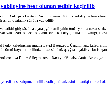
yubileyinə həsr olunan tədbir keçirilib
canın Xalq şairi Bəxtiyar Vahabzadənin 100 illik yubileyinə həsr olun
əsi bir dəqiqəlik sükütla yad edilib.
ədbiri giriş sözü ilə açaraq görkəmli şairin ömür yoluna nəzər salıb, o
ar Vahabzadə sadəcə istedadlı söz ustası deyil, millətinin varlığı, taleyi
ial fənlər kafedrasının müdiri Cavid Bağırzadə, Ümumi tarix kafedras
ün ömrü boyu milli dilimizin təəssübünü, qayğısını çəkib və bu istiqam
sgəndərova və Dilarə Süleymanova Bəxtiyar Vahabzadənin Azərbaycan ə
d edilməsi xalqımızın milli azadlıq mübarizəsinin məntiqi nəticəsi olar