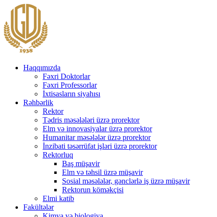
Haqqımızda
Fəxri Doktorlar
Fəxri Professorlar
İxtisasların siyahısı
Rəhbərlik
Rektor
Tədris məsələləri üzrə prorektor
Elm və innovasiyalar üzrə prorektor
Humanitar məsələlər üzrə prorektor
İnzibati təsərrüfat işləri üzrə prorektor
Rektorluq
Baş müşavir
Elm və təhsil üzrə müşavir
Sosial məsələlər, gənclərlə iş üzrə müşavir
Rektorun köməkçisi
Elmi katib
Fakültələr
Kimya və biologiya