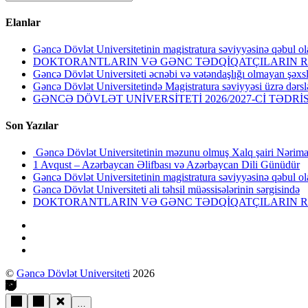
Elanlar
Gəncə Dövlət Universitetinin magistratura səviyyəsinə qəbul ol
DOKTORANTLARIN VƏ GƏNC TƏDQİQATÇILARIN RE
Gəncə Dövlət Universiteti əcnəbi və vətəndaşlığı olmayan şəxsl
Gəncə Dövlət Universitetində Magistratura səviyyəsi üzrə dərsl
GƏNCƏ DÖVLƏT UNİVERSİTETİ 2026/2027-Cİ TƏDR
Son Yazılar
Gəncə Dövlət Universitetinin məzunu olmuş Xalq şairi Nərima
1 Avqust – Azərbaycan Əlifbası və Azərbaycan Dili Günüdür
Gəncə Dövlət Universitetinin magistratura səviyyəsinə qəbul ol
Gəncə Dövlət Universiteti ali təhsil müəssisələrinin sərgisində
DOKTORANTLARIN VƏ GƏNC TƏDQİQATÇILARIN RE
©
Gəncə Dövlət Universiteti
2026
…