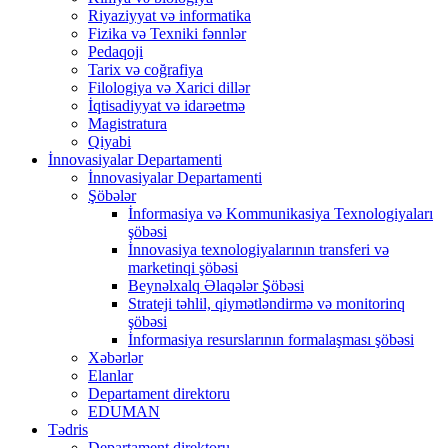
Riyaziyyat və informatika
Fizika və Texniki fənnlər
Pedaqoji
Tarix və coğrafiya
Filologiya və Xarici dillər
İqtisadiyyat və idarəetmə
Magistratura
Qiyabi
İnnovasiyalar Departamenti
İnnovasiyalar Departamenti
Şöbələr
İnformasiya və Kommunikasiya Texnologiyaları
şöbəsi
İnnovasiya texnologiyalarının transferi və
marketinqi şöbəsi
Beynəlxalq Əlaqələr Şöbəsi
Strateji təhlil, qiymətləndirmə və monitorinq
şöbəsi
İnformasiya resurslarının formalaşması şöbəsi
Xəbərlər
Elanlar
Departament direktoru
EDUMAN
Tədris
Departament direktoru