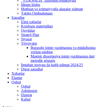
“YÜKSƏLİŞ” qəzetinin redaksiyası
İdman klubu
Mətbuat və ictimaiyyətlə əlaqələr xidməti
Tələbə Ombudsmanı
Sənədlər
Elmi xəbərlər
Konfrans materialları
Qaydalar
Strateji Plan
Siyasət
Tövsiyələr
Buraxılış işinin yazılmasına və müdafiəsinə
verilən tələblər
Magistr dissertasiya işinin yazılmasına dair
metodik göstəriş
İmtahan sesiyası ilə bağlı təlimat 2024/25
Digər sənədlər
Xəbərlər
Elanlar
Qəbul
Qəbul
Admission
Прием
Kabul