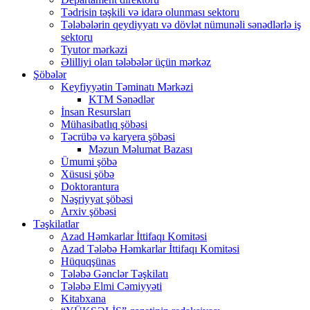
Tədrisin təşkili və idarə olunması sektoru
Tələbələrin qeydiyyatı və dövlət nümunəli sənədlərlə iş
sektoru
Tyutor mərkəzi
Əlilliyi olan tələbələr üçün mərkəz
Şöbələr
Keyfiyyətin Təminatı Mərkəzi
KTM Sənədlər
İnsan Resursları
Mühasibatlıq şöbəsi
Təcrübə və karyera şöbəsi
Məzun Məlumat Bazası
Ümumi şöbə
Xüsusi şöbə
Doktorantura
Nəşriyyat şöbəsi
Arxiv şöbəsi
Təşkilatlar
Azad Həmkarlar İttifaqı Komitəsi
Azad Tələbə Həmkarlar İttifaqı Komitəsi
Hüquqşünas
Tələbə Gənclər Təşkilatı
Tələbə Elmi Cəmiyyəti
Kitabxana