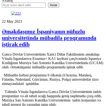
Axtarış
Axtar
22
May
2023
Əməkdaşımız İspaniyanın nüfuzlu
universitetində mübadilə proqramında
iştirak edib
Gəncə Dövlət Universitetinin Xarici Dillər Fakültəsinin əməkdaşı
Vüsalə İsgəndərova Erasmus+ KA1 layihəsi çərçivəsində İspaniya
Krallığının Mursiya San Antonio Katolika Universitetində (UCAM)
olub. Əməkdaşımız mübadilə proqramında iştirak edib.
Mübadilə həftəsi proqramına 6 ölkənin (Ukrayna, Mərakeş,
Fələstin, Niderland, Gürcüstan, Rusiya, Polşa) universitetlər üzrə
nümayəndələri qatılıblar.
Təlimdə Vüsalə İsgəndərova Gəncə Dövlət Universitetinin tədris
proqramları və ali təhsil ocağı haqqında geniş təqdimatla çıxış edib,
Mursiya San Antonio Katolika Universitetinin tədris korpusları və
təhsil prosesi ilə yaxından tanış olub.