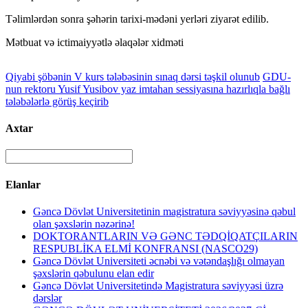
Təlimlərdən sonra şəhərin tarixi-mədəni yerləri ziyarət edilib.
Mətbuat və ictimaiyyətlə əlaqələr xidməti
Qiyabi şöbənin V kurs tələbəsinin sınaq dərsi təşkil olunub
GDU-
nun rektoru Yusif Yusibov yaz imtahan sessiyasına hazırlıqla bağlı
tələbələrlə görüş keçirib
Axtar
Elanlar
Gəncə Dövlət Universitetinin magistratura səviyyəsinə qəbul
olan şəxslərin nəzərinə!
DOKTORANTLARIN VƏ GƏNC TƏDQİQATÇILARIN
RESPUBLİKA ELMİ KONFRANSI (NASCO29)
Gəncə Dövlət Universiteti əcnəbi və vətəndaşlığı olmayan
şəxslərin qəbulunu elan edir
Gəncə Dövlət Universitetində Magistratura səviyyəsi üzrə
dərslər