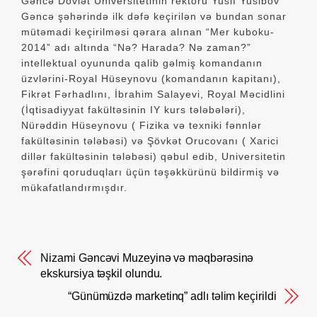
Gəncə Dövlət Universitetinin rektoru Yusif Yusibov
Gəncə şəhərində ilk dəfə keçirilən və bundan sonar
mütəmadi keçirilməsi qərara alınan “Mer kuboku-
2014” adı altında “Nə? Harada? Nə zaman?”
intellektual oyununda qalib gəlmiş komandanın
üzvlərini-Royal Hüseynovu (komandanın kapitanı),
Fikrət Fərhadlını, İbrahim Salayevi, Royal Məcidlini
(İqtisadiyyat fakültəsinin IY kurs tələbələri),
Nürəddin Hüseynovu ( Fizika və texniki fənnlər
fakültəsinin tələbəsi) və Şövkət Orucovanı ( Xarici
dillər fakültəsinin tələbəsi) qəbul edib, Universitetin
şərəfini qoruduqları üçün təşəkkürünü bildirmiş və
mükafatlandırmışdır.
Nizami Gəncəvi Muzeyinə və məqbərəsinə
ekskursiya təşkil olundu.
“Günümüzdə marketinq” adlı təlim keçirildi