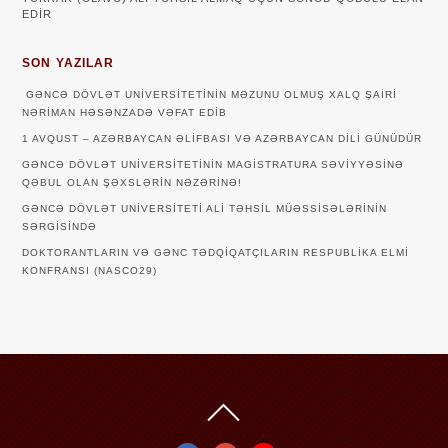
EDİR
SON YAZILAR
GƏNCƏ DÖVLƏT UNIVERSITETININ MƏZUNU OLMUŞ XALQ ŞAIRI
NƏRIMAN HƏSƏNZADƏ VƏFAT EDIB
1 AVQUST – AZƏRBAYCAN ƏLIFBASI VƏ AZƏRBAYCAN DILI GÜNÜDÜR
GƏNCƏ DÖVLƏT UNIVERSITETININ MAGISTRATURA SƏVIYYƏSINƏ
QƏBUL OLAN ŞƏXSLƏRIN NƏZƏRINƏ!
GƏNCƏ DÖVLƏT UNIVERSITETI ALI TƏHSIL MÜƏSSISƏLƏRININ
SƏRGISINDƏ
DOKTORANTLARIN VƏ GƏNC TƏDQİQATÇILARIN RESPUBLİKA ELMİ
KONFRANSI (NASCO29)