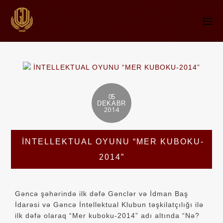
05
DEKABR
2014
İNTELLEKTUAL OYUNU “MER KUBOKU-
2014”
Gəncə şəhərində ilk dəfə Gənclər və İdman Baş
İdarəsi və Gəncə İntellektual Klubun təşkilatçılığı ilə
ilk dəfə olaraq “Mer kuboku-2014” adı altında “Nə?