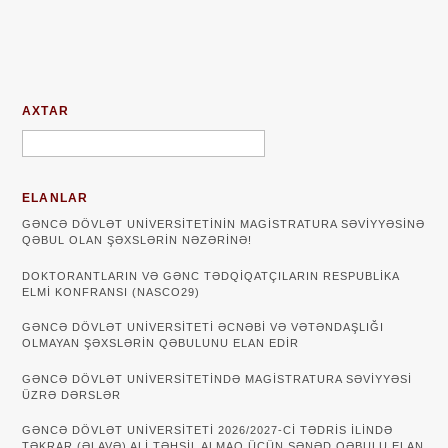
AXTAR
ELANLAR
GƏNCƏ DÖVLƏT UNIVERSITETININ MAGISTRATURA SƏVIYYƏSINƏ
QƏBUL OLAN ŞƏXSLƏRIN NƏZƏRINƏ!
DOKTORANTLARIN VƏ GƏNC TƏDQİQATÇILARIN RESPUBLİKA
ELMİ KONFRANSI (NASCO29)
GƏNCƏ DÖVLƏT UNIVERSITETI ƏCNƏBI VƏ VƏTƏNDAŞLIĞI
OLMAYAN ŞƏXSLƏRIN QƏBULUNU ELAN EDIR
GƏNCƏ DÖVLƏT UNIVERSITETINDƏ MAGISTRATURA SƏVIYYƏSI
ÜZRƏ DƏRSLƏR
GƏNCƏ DÖVLƏT UNİVERSİTETİ 2026/2027-Cİ TƏDRİS İLİNDƏ
TƏKRAR (ƏLAVƏ) ALİ TƏHSİL ALMAQ ÜÇÜN SƏNƏD QƏBULU ELAN