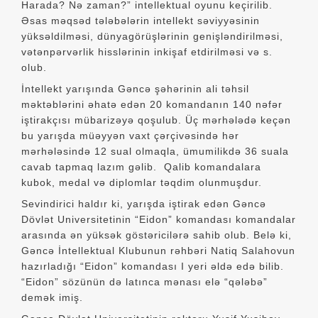
Harada? Nə zaman?” intellektual oyunu keçirilib.
Əsas məqsəd tələbələrin intellekt səviyyəsinin
yüksəldilməsi, dünyagörüşlərinin genişləndirilməsi,
vətənpərvərlik hisslərinin inkişaf etdirilməsi və s.
olub.
İntellekt yarışında Gəncə şəhərinin ali təhsil
məktəblərini əhatə edən 20 komandanın 140 nəfər
iştirakçısı mübarizəyə qoşulub. Üç mərhələdə keçən
bu yarışda müəyyən vaxt çərçivəsində hər
mərhələsində 12 sual olmaqla, ümumilikdə 36 suala
cavab tapmaq lazım gəlib. Qalib komandalara
kubok, medal və diplomlar təqdim olunmuşdur.
Sevindirici haldır ki, yarışda iştirak edən Gəncə
Dövlət Universitetinin “Eidon” komandası komandalar
arasında ən yüksək göstəricilərə sahib olub. Belə ki,
Gəncə İntellektual Klubunun rəhbəri Natiq Salahovun
hazırladığı “Eidon” komandası I yeri əldə edə bilib.
“Eidon” sözünün də latınca mənası elə “qələbə”
demək imiş.