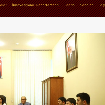
tələr
İnnovasiyalar Departamenti
Tədris
Şöbələr
Təşk