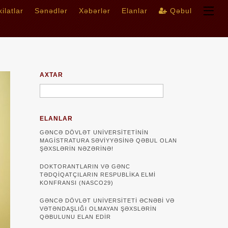
ilatlar
Sənədlər
Xəbərlər
Elanlar
Qəbul
AXTAR
ELANLAR
GƏNCƏ DÖVLƏT UNIVERSITETININ
MAGISTRATURA SƏVIYYƏSINƏ QƏBUL OLAN
ŞƏXSLƏRIN NƏZƏRINƏ!
DOKTORANTLARIN VƏ GƏNC
TƏDQİQATÇILARIN RESPUBLİKA ELMİ
KONFRANSI (NASCO29)
GƏNCƏ DÖVLƏT UNIVERSITETI ƏCNƏBI VƏ
VƏTƏNDAŞLIĞI OLMAYAN ŞƏXSLƏRIN
QƏBULUNU ELAN EDIR