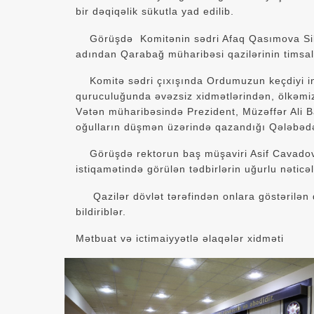
bir dəqiqəlik sükutla yad edilib.
Görüşdə Komitənin sədri Afaq Qasımova Silahl
adından Qarabağ müharibəsi qazilərinin timsal
Komitə sədri çıxışında Ordumuzun keçdiyi in
quruculuğunda əvəzsiz xidmətlərindən, ölkəmi
Vətən müharibəsində Prezident, Müzəffər Ali 
oğulların düşmən üzərində qazandığı Qələbədə
Görüşdə rektorun baş müşaviri Asif Cavadov S
istiqamətində görülən tədbirlərin uğurlu nəticə
Qazilər dövlət tərəfindən onlara göstərilən d
bildiriblər.
Mətbuat və ictimaiyyətlə əlaqələr xidməti