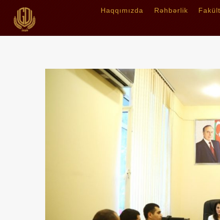
Haqqımızda
Rəhbərlik
Fakül