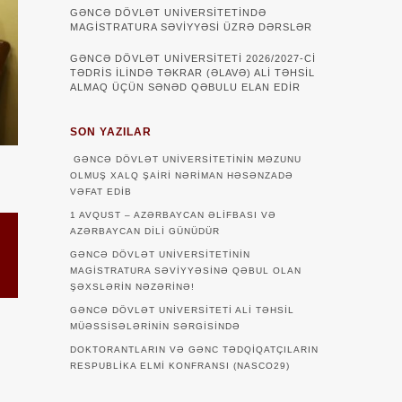
GƏNCƏ DÖVLƏT UNIVERSITETINDƏ
MAGISTRATURA SƏVIYYƏSI ÜZRƏ DƏRSLƏR
GƏNCƏ DÖVLƏT UNİVERSİTETİ 2026/2027-Cİ
TƏDRİS İLİNDƏ TƏKRAR (ƏLAVƏ) ALİ TƏHSİL
ALMAQ ÜÇÜN SƏNƏD QƏBULU ELAN EDİR
SON YAZILAR
GƏNCƏ DÖVLƏT UNIVERSITETININ MƏZUNU
OLMUŞ XALQ ŞAIRI NƏRIMAN HƏSƏNZADƏ
VƏFAT EDIB
1 AVQUST – AZƏRBAYCAN ƏLIFBASI VƏ
AZƏRBAYCAN DILI GÜNÜDÜR
GƏNCƏ DÖVLƏT UNIVERSITETININ
MAGISTRATURA SƏVIYYƏSINƏ QƏBUL OLAN
ŞƏXSLƏRIN NƏZƏRINƏ!
GƏNCƏ DÖVLƏT UNIVERSITETI ALI TƏHSIL
MÜƏSSISƏLƏRININ SƏRGISINDƏ
DOKTORANTLARIN VƏ GƏNC TƏDQİQATÇILARIN
RESPUBLİKA ELMİ KONFRANSI (NASCO29)