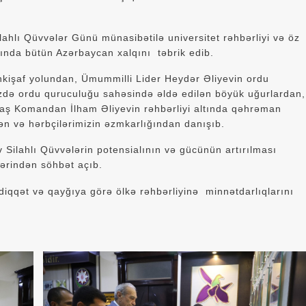
ı Qüvvələr Günü münasibətilə universitet rəhbərliyi və öz
ında bütün Azərbaycan xalqını təbrik edib.
kişaf yolundan, Ümummilli Lider Heydər Əliyevin ordu
zdə ordu quruculuğu sahəsində əldə edilən böyük uğurlardan,
Baş Komandan İlham Əliyevin rəhbərliyi altında qəhrəman
n və hərbçilərimizin əzmkarlığından danışıb.
ilahlı Qüvvələrin potensialının və gücünün artırılması
lərindən söhbət açıb.
iqqət və qayğıya görə ölkə rəhbərliyinə minnətdarlıqlarını