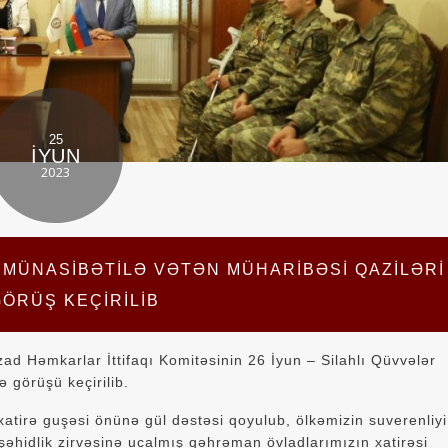
25
İYUN
2023
 MÜNASIBƏTILƏ VƏTƏN MÜHARIBƏSI QAZILƏRI
GÖRÜŞ KEÇIRILIB
ad Həmkarlar İttifaqı Komitəsinin 26 İyun – Silahlı Qüvvələr
 görüşü keçirilib.
tirə guşəsi önünə gül dəstəsi qoyulub, ölkəmizin suverenliyi
əhidlik zirvəsinə ucalmış qəhrəman övladlarımızın xatirəsi