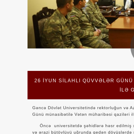
26 IYUN SILAHLI QÜVVƏLƏR GÜNÜ
ILƏ 
Gəncə Dövlət Universitetində rektorluğun və Az
Günü münasibətilə Vətən müharibəsi qaziləri ilə
Öncə universitetdə şəhidlərə həsr edilmiş xa
və ərazi bütövlüyü uğrunda gedən döyüşlərdə ş