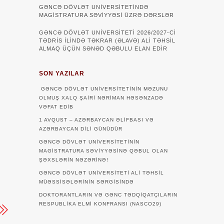
GƏNCƏ DÖVLƏT UNIVERSITETINDƏ
MAGISTRATURA SƏVIYYƏSI ÜZRƏ DƏRSLƏR
GƏNCƏ DÖVLƏT UNİVERSİTETİ 2026/2027-Cİ
TƏDRİS İLİNDƏ TƏKRAR (ƏLAVƏ) ALİ TƏHSİL
ALMAQ ÜÇÜN SƏNƏD QƏBULU ELAN EDİR
SON YAZILAR
q
GƏNCƏ DÖVLƏT UNIVERSITETININ MƏZUNU
OLMUŞ XALQ ŞAIRI NƏRIMAN HƏSƏNZADƏ
VƏFAT EDIB
1 AVQUST – AZƏRBAYCAN ƏLIFBASI VƏ
AZƏRBAYCAN DILI GÜNÜDÜR
GƏNCƏ DÖVLƏT UNIVERSITETININ
MAGISTRATURA SƏVIYYƏSINƏ QƏBUL OLAN
ŞƏXSLƏRIN NƏZƏRINƏ!
GƏNCƏ DÖVLƏT UNIVERSITETI ALI TƏHSIL
MÜƏSSISƏLƏRININ SƏRGISINDƏ
DOKTORANTLARIN VƏ GƏNC TƏDQİQATÇILARIN
RESPUBLİKA ELMİ KONFRANSI (NASCO29)