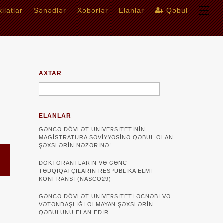
ilatlar
Sənədlər
Xəbərlər
Elanlar
Qəbul
AXTAR
ELANLAR
GƏNCƏ DÖVLƏT UNIVERSITETININ
MAGISTRATURA SƏVIYYƏSINƏ QƏBUL OLAN
ŞƏXSLƏRIN NƏZƏRINƏ!
DOKTORANTLARIN VƏ GƏNC
TƏDQİQATÇILARIN RESPUBLİKA ELMİ
KONFRANSI (NASCO29)
GƏNCƏ DÖVLƏT UNIVERSITETI ƏCNƏBI VƏ
VƏTƏNDAŞLIĞI OLMAYAN ŞƏXSLƏRIN
QƏBULUNU ELAN EDIR