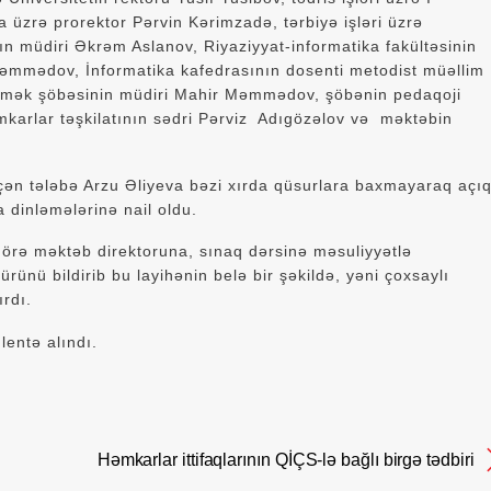
üzrə prorektor Pərvin Kərimzadə, tərbiyə işləri üzrə
ın müdiri Əkrəm Aslanov, Riyaziyyat-informatika fakültəsinin
Məmmədov, İnformatika kafedrasının dosenti metodist müəllim
kömək şöbəsinin müdiri Mahir Məmmədov, şöbənin pedaqoji
karlar təşkilatının sədri Pərviz Adıgözəlov və məktəbin
çən tələbə Arzu Əliyeva bəzi xırda qüsurlara baxmayaraq açı
a dinləmələrinə nail oldu.
 görə məktəb direktoruna, sınaq dərsinə məsuliyyətlə
rünü bildirib bu layihənin belə bir şəkildə, yəni çoxsaylı
ırdı.
lentə alındı.
Həmkarlar ittifaqlarının QİÇS-lə bağlı birgə tədbiri