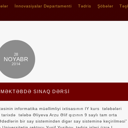
tələr
İnnovasiyalar Departamenti
Tədris
Şöbələr
Təşk
28
NOYABR
2014
A MƏKTƏBDƏ SINAQ DƏRSI
ltəsinin informatika müəllimliyi ixtisasının IY kurs tələbələri
 tarixdə tələbə Əliyeva Arzu Əlif qızının 9 saylı tam orta
Ədədlərin bir say sistemindən digər say sisteminə keçirilməsi”
niversitetin rektoru Yusif Yusibov, tədris işləri üzrə I