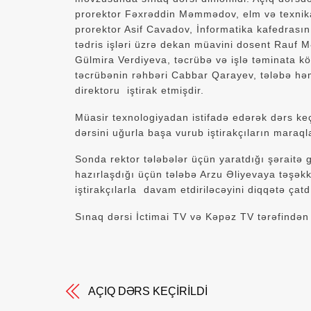
prorektor Fəxrəddin Məmmədov, elm və texnika 
prorektor Asif Cavadov, İnformatika kafedrasın
tədris işləri üzrə dekan müavini dosent Rauf 
Gülmira Verdiyeva, təcrübə və işlə təminata 
təcrübənin rəhbəri Cabbar Qarayev, tələbə həm
direktoru iştirak etmişdir.
Müasir texnologiyadan istifadə edərək dərs ke
dərsini uğurla başa vurub iştirakçıların maraql
Sonda rektor tələbələr üçün yaratdığı şəraitə
hazırlaşdığı üçün tələbə Arzu Əliyevaya təşəkkü
iştirakçılarla davam etdiriləcəyini diqqətə çatd
Sınaq dərsi İctimai TV və Kəpəz TV tərəfindən 
AÇIQ DƏRS KEÇİRİLDİ