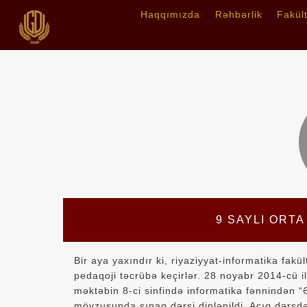
Haqqımızda
Rəhbərlik
Fakül
9 SAYLI ORT
Bir aya yaxındır ki, riyaziyyat-informatika fakü
pedaqoji təcrübə keçirlər. 28 noyabr 2014-cü il
məktəbin 8-ci sinfində informatika fənnindən “
mövzusunda sınaq dərsi dinlənildi. Açıq dərsdə U