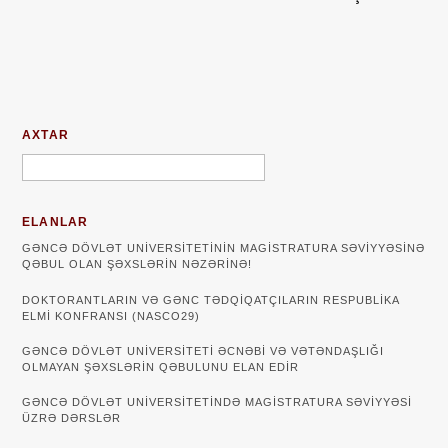
AXTAR
ELANLAR
GƏNCƏ DÖVLƏT UNIVERSITETININ MAGISTRATURA SƏVIYYƏSINƏ
QƏBUL OLAN ŞƏXSLƏRIN NƏZƏRINƏ!
DOKTORANTLARIN VƏ GƏNC TƏDQİQATÇILARIN RESPUBLİKA
ELMİ KONFRANSI (NASCO29)
GƏNCƏ DÖVLƏT UNIVERSITETI ƏCNƏBI VƏ VƏTƏNDAŞLIĞI
OLMAYAN ŞƏXSLƏRIN QƏBULUNU ELAN EDIR
GƏNCƏ DÖVLƏT UNIVERSITETINDƏ MAGISTRATURA SƏVIYYƏSI
ÜZRƏ DƏRSLƏR