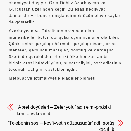
əhəmiyyət daşıyır. Orta Dəhliz Azərbaycan və
Gürcüstan üzərindən keçir. Bu əsas nəqliyyat
damarıdır və bunu genişləndirmək üçün əlavə səylər
də göstərilir.
Azərbaycan və Gürcüstan arasında olan
münasibətlər bütün qonşular üçün nümunə ola bilər.
Çünki onlar qarşılıqlı hörmət, qarşılıqlı inam, ortaq
mənfəət, qarşılıqlı maraqlar, dostluq və qardaşlıq
üzərində qurulubdur. Hər iki ölkə hər zaman bir-
birinin ərazi bütövlüyünü, suverenliyini, sərhədlərinin
toxunulmazlığını dəstəkləmişdir.
Mətbuat və ictimaiyyətlə əlaqələr xidməti
“Aprel döyüşləri – Zəfər yolu” adlı elmi-praktiki
konfrans keçirilib
“Tələbənin səsi – keyfiyyətin güzgüsüdür” adlı görüş
keçirilib