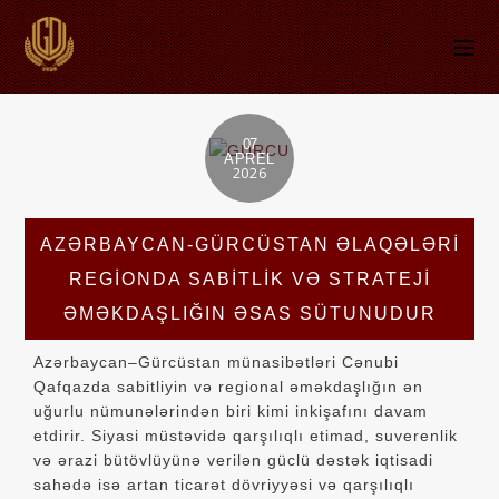
07
APREL
2026
AZƏRBAYCAN-GÜRCÜSTAN ƏLAQƏLƏRI
REGIONDA SABITLIK VƏ STRATEJI
ƏMƏKDAŞLIĞIN ƏSAS SÜTUNUDUR
Azərbaycan–Gürcüstan münasibətləri Cənubi
Qafqazda sabitliyin və regional əməkdaşlığın ən
uğurlu nümunələrindən biri kimi inkişafını davam
etdirir. Siyasi müstəvidə qarşılıqlı etimad, suverenlik
və ərazi bütövlüyünə verilən güclü dəstək iqtisadi
sahədə isə artan ticarət dövriyyəsi və qarşılıqlı