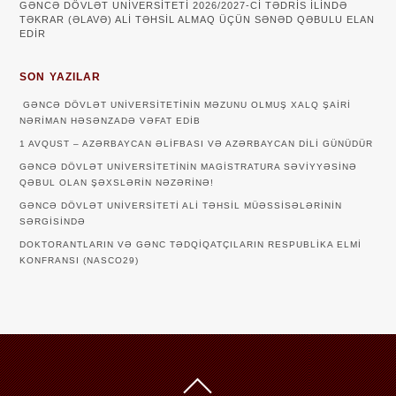
GƏNCƏ DÖVLƏT UNİVERSİTETİ 2026/2027-Cİ TƏDRİS İLİNDƏ
TƏKRAR (ƏLAVƏ) ALİ TƏHSİL ALMAQ ÜÇÜN SƏNƏD QƏBULU ELAN
EDİR
SON YAZILAR
GƏNCƏ DÖVLƏT UNIVERSITETININ MƏZUNU OLMUŞ XALQ ŞAIRI
NƏRIMAN HƏSƏNZADƏ VƏFAT EDIB
1 AVQUST – AZƏRBAYCAN ƏLIFBASI VƏ AZƏRBAYCAN DILI GÜNÜDÜR
GƏNCƏ DÖVLƏT UNIVERSITETININ MAGISTRATURA SƏVIYYƏSINƏ
QƏBUL OLAN ŞƏXSLƏRIN NƏZƏRINƏ!
GƏNCƏ DÖVLƏT UNIVERSITETI ALI TƏHSIL MÜƏSSISƏLƏRININ
SƏRGISINDƏ
DOKTORANTLARIN VƏ GƏNC TƏDQİQATÇILARIN RESPUBLİKA ELMİ
KONFRANSI (NASCO29)