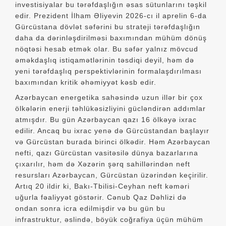
investisiyalar bu tərəfdaşlığın əsas sütunlarını təşkil
edir. Prezident İlham Əliyevin 2026-cı il aprelin 6-da
Gürcüstana dövlət səfərini bu strateji tərəfdaşlığın
daha da dərinləşdirilməsi baxımından mühüm dönüş
nöqtəsi hesab etmək olar. Bu səfər yalnız mövcud
əməkdaşlıq istiqamətlərinin təsdiqi deyil, həm də
yeni tərəfdaşlıq perspektivlərinin formalaşdırılması
baxımından kritik əhəmiyyət kəsb edir.
Azərbaycan energetika sahəsində uzun illər bir çox
ölkələrin enerji təhlükəsizliyini gücləndirən addımlar
atmışdır. Bu gün Azərbaycan qazı 16 ölkəyə ixrac
edilir. Ancaq bu ixrac yenə də Gürcüstandan başlayır
və Gürcüstan burada birinci ölkədir. Həm Azərbaycan
nefti, qazı Gürcüstan vasitəsilə dünya bazarlarına
çıxarılır, həm də Xəzərin şərq sahillərindən neft
resursları Azərbaycan, Gürcüstan üzərindən keçirilir.
Artıq 20 ildir ki, Bakı-Tbilisi-Ceyhan neft kəməri
uğurla fəaliyyət göstərir. Cənub Qaz Dəhlizi də
ondan sonra icra edilmişdir və bu gün bu
infrastruktur, əslində, böyük coğrafiya üçün mühüm