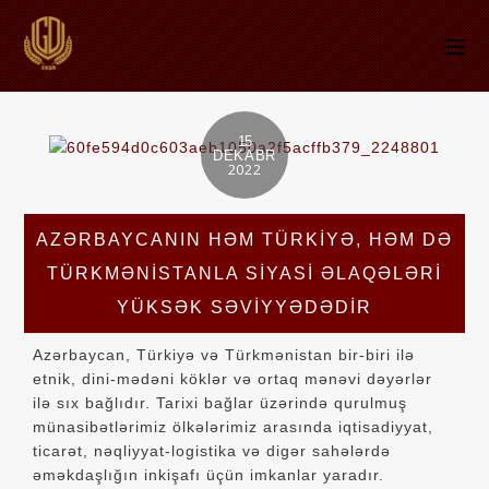
15
DEKABR
2022
AZƏRBAYCANIN HƏM TÜRKIYƏ, HƏM DƏ
TÜRKMƏNISTANLA SIYASI ƏLAQƏLƏRI
YÜKSƏK SƏVIYYƏDƏDIR
Azərbaycan, Türkiyə və Türkmənistan bir-biri ilə
etnik, dini-mədəni köklər və ortaq mənəvi dəyərlər
ilə sıx bağlıdır. Tarixi bağlar üzərində qurulmuş
münasibətlərimiz ölkələrimiz arasında iqtisadiyyat,
ticarət, nəqliyyat-logistika və digər sahələrdə
əməkdaşlığın inkişafı üçün imkanlar yaradır.