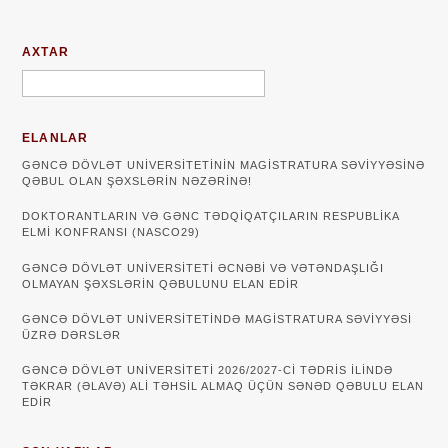
AXTAR
ELANLAR
GƏNCƏ DÖVLƏT UNIVERSITETININ MAGISTRATURA SƏVIYYƏSINƏ
QƏBUL OLAN ŞƏXSLƏRIN NƏZƏRINƏ!
DOKTORANTLARIN VƏ GƏNC TƏDQİQATÇILARIN RESPUBLİKA
ELMİ KONFRANSI (NASCO29)
GƏNCƏ DÖVLƏT UNIVERSITETI ƏCNƏBI VƏ VƏTƏNDAŞLIĞI
OLMAYAN ŞƏXSLƏRIN QƏBULUNU ELAN EDIR
GƏNCƏ DÖVLƏT UNIVERSITETINDƏ MAGISTRATURA SƏVIYYƏSI
ÜZRƏ DƏRSLƏR
GƏNCƏ DÖVLƏT UNİVERSİTETİ 2026/2027-Cİ TƏDRİS İLİNDƏ
TƏKRAR (ƏLAVƏ) ALİ TƏHSİL ALMAQ ÜÇÜN SƏNƏD QƏBULU ELAN
EDİR