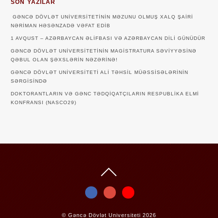
SON YAZILAR
GƏNCƏ DÖVLƏT UNIVERSITETININ MƏZUNU OLMUŞ XALQ ŞAIRI
NƏRIMAN HƏSƏNZADƏ VƏFAT EDIB
1 AVQUST – AZƏRBAYCAN ƏLIFBASI VƏ AZƏRBAYCAN DILI GÜNÜDÜR
GƏNCƏ DÖVLƏT UNIVERSITETININ MAGISTRATURA SƏVIYYƏSINƏ
QƏBUL OLAN ŞƏXSLƏRIN NƏZƏRINƏ!
GƏNCƏ DÖVLƏT UNIVERSITETI ALI TƏHSIL MÜƏSSISƏLƏRININ
SƏRGISINDƏ
DOKTORANTLARIN VƏ GƏNC TƏDQİQATÇILARIN RESPUBLİKA ELMİ
KONFRANSI (NASCO29)
©
Gəncə Dövlət Universiteti
2026