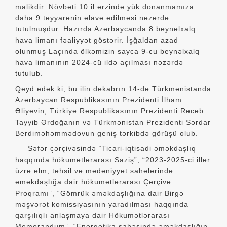
malikdir. Növbəti 10 il ərzində yük donanmamıza
daha 9 təyyarənin əlavə edilməsi nəzərdə
tutulmuşdur. Hazırda Azərbaycanda 8 beynəlxalq
hava limanı fəaliyyət göstərir. İşğaldan azad
olunmuş Laçında ölkəmizin sayca 9-cu beynəlxalq
hava limanının 2024-cü ildə açılması nəzərdə
tutulub.
Qeyd edək ki, bu ilin dekabrın 14-də Türkmənistanda
Azərbaycan Respublikasının Prezidenti İlham
Əliyevin, Türkiyə Respublikasının Prezidenti Rəcəb
Tayyib Ərdoğanın və Türkmənistan Prezidenti Sərdar
Berdiməhəmmədovun geniş tərkibdə görüşü olub.
Səfər çərçivəsində “Ticari-iqtisadi əməkdaşlıq
haqqında hökumətlərarası Saziş”, “2023-2025-ci illər
üzrə elm, təhsil və mədəniyyət sahələrində
əməkdaşlığa dair hökumətlərarası Çərçivə
Proqramı”, “Gömrük əməkdaşlığına dair Birgə
məşvərət komissiyasının yaradılması haqqında
qarşılıqlı anlaşmaya dair Hökumətlərarası
Memorandum”, “Energetika sahəsində əməkdaşlığın