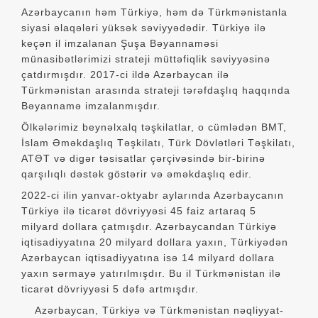
Azərbaycanın həm Türkiyə, həm də Türkmənistanla
siyasi əlaqələri yüksək səviyyədədir. Türkiyə ilə
keçən il imzalanan Şuşa Bəyannaməsi
münasibətlərimizi strateji müttəfiqlik səviyyəsinə
çatdırmışdır. 2017-ci ildə Azərbaycan ilə
Türkmənistan arasında strateji tərəfdaşlıq haqqında
Bəyannamə imzalanmışdır.
Ölkələrimiz beynəlxalq təşkilatlar, o cümlədən BMT,
İslam Əməkdaşlıq Təşkilatı, Türk Dövlətləri Təşkilatı,
ATƏT və digər təsisatlar çərçivəsində bir-birinə
qarşılıqlı dəstək göstərir və əməkdaşlıq edir.
2022-ci ilin yanvar-oktyabr aylarında Azərbaycanın
Türkiyə ilə ticarət dövriyyəsi 45 faiz artaraq 5
milyard dollara çatmışdır. Azərbaycandan Türkiyə
iqtisadiyyatına 20 milyard dollara yaxın, Türkiyədən
Azərbaycan iqtisadiyyatına isə 14 milyard dollara
yaxın sərmayə yatırılmışdır. Bu il Türkmənistan ilə
ticarət dövriyyəsi 5 dəfə artmışdır.
Azərbaycan, Türkiyə və Türkmənistan nəqliyyat-