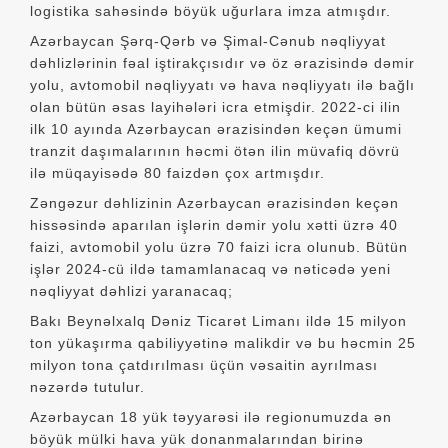
logistika sahəsində böyük uğurlara imza atmışdır.
Azərbaycan Şərq-Qərb və Şimal-Cənub nəqliyyat
dəhlizlərinin fəal iştirakçısıdır və öz ərazisində dəmir
yolu, avtomobil nəqliyyatı və hava nəqliyyatı ilə bağlı
olan bütün əsas layihələri icra etmişdir. 2022-ci ilin
ilk 10 ayında Azərbaycan ərazisindən keçən ümumi
tranzit daşımalarının həcmi ötən ilin müvafiq dövrü
ilə müqayisədə 80 faizdən çox artmışdır.
Zəngəzur dəhlizinin Azərbaycan ərazisindən keçən
hissəsində aparılan işlərin dəmir yolu xətti üzrə 40
faizi, avtomobil yolu üzrə 70 faizi icra olunub. Bütün
işlər 2024-cü ildə tamamlanacaq və nəticədə yeni
nəqliyyat dəhlizi yaranacaq;
Bakı Beynəlxalq Dəniz Ticarət Limanı ildə 15 milyon
ton yükaşırma qabiliyyətinə malikdir və bu həcmin 25
milyon tona çatdırılması üçün vəsaitin ayrılması
nəzərdə tutulur.
Azərbaycan 18 yük təyyarəsi ilə regionumuzda ən
böyük mülki hava yük donanmalarından birinə