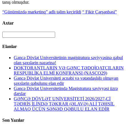
tanış olmuşdur.
“Günümüzdə marketinq” adlı təlim keçirildi
“ Fikir Çərşənbəsi”
Axtar
Elanlar
Gəncə Dövlət Universitetinin magistratura səviyyəsinə qəbul
olan şəxslərin nəzərinə!
DOKTORANTLARIN VƏ GƏNC TƏDQİQATÇILARIN
RESPUBLİKA ELMİ KONFRANSI (NASCO29)
Gəncə Dövlət Universiteti əcnəbi və vətəndaşlığı olmayan
şəxslərin qəbulunu elan edir
Gəncə Dövlət Universitetində Magistratura səviyyəsi üzrə
dərslər
GƏNCƏ DÖVLƏT UNİVERSİTETİ 2026/2027-Cİ
TƏDRİS İLİNDƏ TƏKRAR (ƏLAVƏ) ALİ TƏHSİL
ALMAQ ÜÇÜN SƏNƏD QƏBULU ELAN EDİR
Son Yazılar