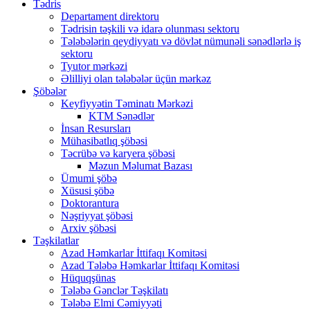
Tədris
Departament direktoru
Tədrisin təşkili və idarə olunması sektoru
Tələbələrin qeydiyyatı və dövlət nümunəli sənədlərlə iş
sektoru
Tyutor mərkəzi
Əlilliyi olan tələbələr üçün mərkəz
Şöbələr
Keyfiyyətin Təminatı Mərkəzi
KTM Sənədlər
İnsan Resursları
Mühasibatlıq şöbəsi
Təcrübə və karyera şöbəsi
Məzun Məlumat Bazası
Ümumi şöbə
Xüsusi şöbə
Doktorantura
Nəşriyyat şöbəsi
Arxiv şöbəsi
Təşkilatlar
Azad Həmkarlar İttifaqı Komitəsi
Azad Tələbə Həmkarlar İttifaqı Komitəsi
Hüquqşünas
Tələbə Gənclər Təşkilatı
Tələbə Elmi Cəmiyyəti