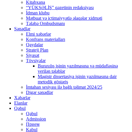
Kitabxana
“YÜKSƏLİŞ” qəzetinin redaksiyası
İdman klubu
Mətbuat və ictimaiyyətlə əlaqələr xidməti
Tələbə Ombudsmanı
Sənədlər
Elmi xəbərlər
Konfrans materialları
Qaydalar
Strateji Plan
Siyasət
Tövsiyələr
Buraxılış işinin yazılmasına və müdafiəsinə
verilən tələblər
Magistr dissertasiya işinin yazılmasına dair
metodik göstəriş
İmtahan sesiyası ilə bağlı təlimat 2024/25
Digər sənədlər
Xəbərlər
Elanlar
Qəbul
Qəbul
Admission
Прием
Kabul