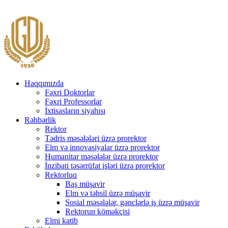
Haqqımızda
Fəxri Doktorlar
Fəxri Professorlar
İxtisasların siyahısı
Rəhbərlik
Rektor
Tədris məsələləri üzrə prorektor
Elm və innovasiyalar üzrə prorektor
Humanitar məsələlər üzrə prorektor
İnzibati təsərrüfat işləri üzrə prorektor
Rektorluq
Baş müşavir
Elm və təhsil üzrə müşavir
Sosial məsələlər, gənclərlə iş üzrə müşavir
Rektorun köməkçisi
Elmi katib