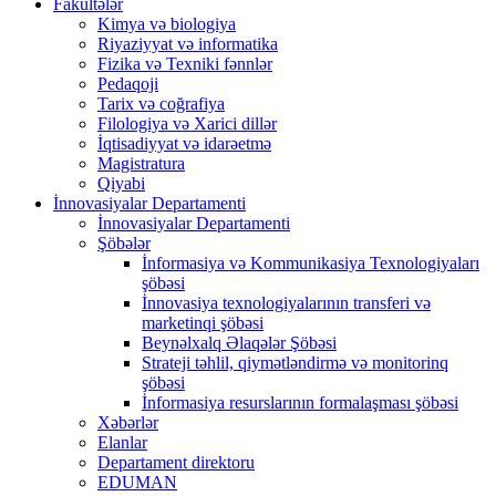
Fakültələr
Kimya və biologiya
Riyaziyyat və informatika
Fizika və Texniki fənnlər
Pedaqoji
Tarix və coğrafiya
Filologiya və Xarici dillər
İqtisadiyyat və idarəetmə
Magistratura
Qiyabi
İnnovasiyalar Departamenti
İnnovasiyalar Departamenti
Şöbələr
İnformasiya və Kommunikasiya Texnologiyaları
şöbəsi
İnnovasiya texnologiyalarının transferi və
marketinqi şöbəsi
Beynəlxalq Əlaqələr Şöbəsi
Strateji təhlil, qiymətləndirmə və monitorinq
şöbəsi
İnformasiya resurslarının formalaşması şöbəsi
Xəbərlər
Elanlar
Departament direktoru
EDUMAN