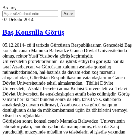
Axtarış
Axtar
07
Dekabr
2014
Baş Konsulla Görüş
05.12.2014- cü il tarixdə Gürcüstan Respublikasının Gəncədəki Baş
konsulu cənab Mamuka Balavadze Gəncə Dövlət Universitetində
olmuş, rektor Yusif Yusibovla görüş keçirmişdir.
Universitetin prorektorlarının da iştirak etdiyi bu görüşdə hər iki
tərəf Azərbaycan və Gürcüstan xalqının əsrlərlə qonşuluq
münasibətlərindən, hal-hazırda da davam edən xoş məramlı
əlaqələrindən, Gürcüstan Respublikasının vətəndaşlarının Gəncə
Dövlət Universitetində təhsil almalarından, Tibilisi Dövlət
Universiteti, Akakli Tsereteli adına Kutaisi Universiteti və Telavi
Dövlət Universiteti ilə əməkdaşlıqdan ətraflı bəhs edilmişdir. Görüş
zamanı hər iki tərəf bundan sonra da elm, təhsil və s. sahələrdə
əməkdaşlığı davam etdirməyi, Azərbaycan və gürcü xalqının
dostluğunun daha da möhkəmlənməsi üçün öz töhfələrini verməyi
xüsusilə vurğuladılar.
Görüşdən sonra konsul cənab Mamuka Balavadze Universitetin
laboratoriyaları, auditoriyaları ilə maraqlanmış, eləcə də Xalq
yaradıcılığı muzeyində müəllim və tələbələrin əl işlərilə yaxından