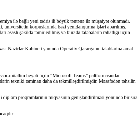
emiya ilə bağlı yeni tədris ili böyük təntənə ilə müşaiyət olunmadı.
, universitetin korpuslarında bəzi yenidənqurma işləri aparılmış,
rı əsaslı şəkildə təmir edilmiş və burada tələbələrin rahatlığı üçün
likası Nazirlər Kabineti yanında Operativ Qərargahın tələblərinə əməl
ofessor-müəllim heyəti üçün “Microsoft Teams” paltformasından
lərin texniki təminatı daha da təkmilləşdirilmişdir. Məsafədən təhsilin
li diplom proqramlarının miqyasının genişləndirilməsi yönündə bir sıra
acaqdır.