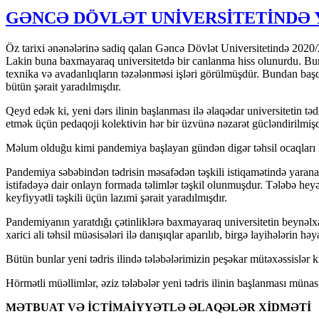
GƏNCƏ DÖVLƏT UNİVERSİTETİNDƏ Y
Öz tarixi ənənələrinə sadiq qalan Gəncə Dövlət Universitetində 2020/202
Lakin buna baxmayaraq universitetdə bir canlanma hiss olunurdu. Bunun
texnika və avadanlıqların təzələnməsi işləri görülmüşdür. Bundan başqa 
bütün şərait yaradılmışdır.
Qeyd edək ki, yeni dərs ilinin başlanması ilə əlaqədar universitetin t
etmək üçün pedaqoji kolektivin hər bir üzvünə nəzarət gücləndirilmişd
Məlum olduğu kimi pandemiya başlayan gündən digər təhsil ocaqları k
Pandemiya səbəbindən tədrisin məsafədən təşkili istiqamətində yarana
istifadəyə dair onlayn formada təlimlər təşkil olunmuşdur. Tələbə heyət
keyfiyyətli təşkili üçün lazımi şərait yaradılmışdır.
Pandemiyanın yaratdığı çətinliklərə baxmayaraq universitetin beynəlxa
xarici ali təhsil müəsisələri ilə danışıqlar aparılıb, birgə layihələrin hə
Bütün bunlar yeni tədris ilində tələbələrimizin peşəkar mütəxəssislə
Hörmətli müəllimlər, əziz tələbələr yeni tədris ilinin başlanması münasi
MƏTBUAT VƏ İCTİMAİYYƏTLƏ ƏLAQƏLƏR XİDMƏTİ