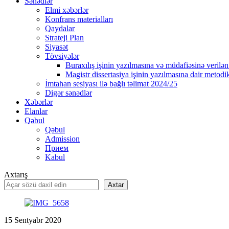
Sənədlər
Elmi xəbərlər
Konfrans materialları
Qaydalar
Strateji Plan
Siyasət
Tövsiyələr
Buraxılış işinin yazılmasına və müdafiəsinə verilən 
Magistr dissertasiya işinin yazılmasına dair metodik
İmtahan sesiyası ilə bağlı təlimat 2024/25
Digər sənədlər
Xəbərlər
Elanlar
Qəbul
Qəbul
Admission
Прием
Kabul
Axtarış
Axtar
15
Sentyabr
2020