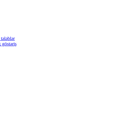
tələblər
 göstəriş