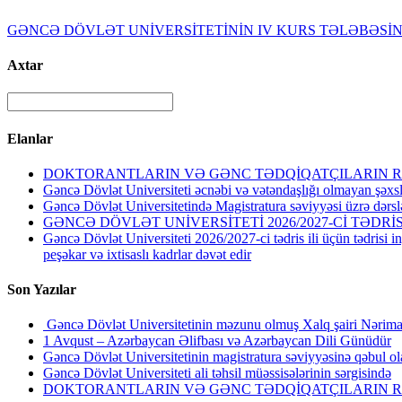
GƏNCƏ DÖVLƏT UNİVERSİTETİNİN IV KURS TƏLƏBƏSİ
Axtar
Elanlar
DOKTORANTLARIN VƏ GƏNC TƏDQİQATÇILARIN RE
Gəncə Dövlət Universiteti əcnəbi və vətəndaşlığı olmayan şəxsl
Gəncə Dövlət Universitetində Magistratura səviyyəsi üzrə dərsl
GƏNCƏ DÖVLƏT UNİVERSİTETİ 2026/2027-Cİ TƏDR
Gəncə Dövlət Universiteti 2026/2027-ci tədris ili üçün tədrisi i
peşəkar və ixtisaslı kadrlar dəvət edir
Son Yazılar
Gəncə Dövlət Universitetinin məzunu olmuş Xalq şairi Nərima
1 Avqust – Azərbaycan Əlifbası və Azərbaycan Dili Günüdür
Gəncə Dövlət Universitetinin magistratura səviyyəsinə qəbul ol
Gəncə Dövlət Universiteti ali təhsil müəssisələrinin sərgisində
DOKTORANTLARIN VƏ GƏNC TƏDQİQATÇILARIN RE