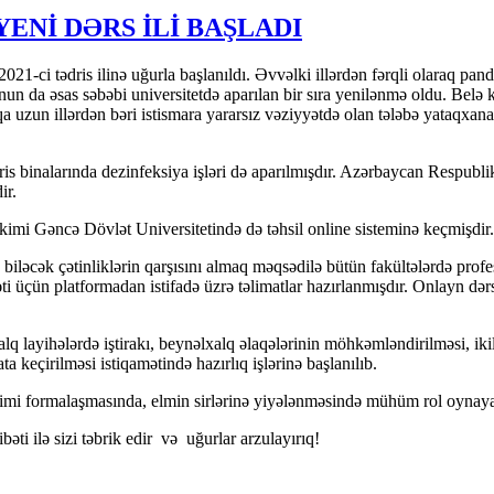
ENİ DƏRS İLİ BAŞLADI
1-ci tədris ilinə uğurla başlanıldı. Əvvəlki illərdən fərqli olaraq pand
 da əsas səbəbi universitetdə aparılan bir sıra yenilənmə oldu. Belə ki
uzun illərdən bəri istismara yararsız vəziyyətdə olan tələbə yataqxanala
ədris binalarında dezinfeksiya işləri də aparılmışdır. Azərbaycan Respub
ir.
imi Gəncə Dövlət Universitetində də təhsil online sisteminə keçmişdir.
 biləcək çətinliklərin qarşısını almaq məqsədilə bütün fakültələrdə pr
i üçün platformadan istifadə üzrə təlimatlar hazırlanmışdır. Onlayn dərs
lq layihələrdə iştirakı, beynəlxalq əlaqələrinin möhkəmləndirilməsi, iki
yata keçirilməsi istiqamətində hazırlıq işlərinə başlanılıb.
r kimi formalaşmasında, elmin sirlərinə yiyələnməsində mühüm rol oynay
bəti ilə sizi təbrik edir və uğurlar arzulayırıq!