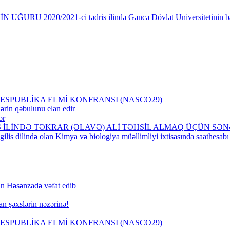
NİN UĞURU
2020/2021-ci tədris ilində Gəncə Dövlət Universitetinin b
SPUBLİKA ELMİ KONFRANSI (NASCO29)
ərin qəbulunu elan edir
ər
İS İLİNDƏ TƏKRAR (ƏLAVƏ) ALİ TƏHSİL ALMAQ ÜÇÜN S
ngilis dilində olan Kimya və biologiya müəllimliyi ixtisasında saathesabı
n Həsənzadə vəfat edib
an şəxslərin nəzərinə!
SPUBLİKA ELMİ KONFRANSI (NASCO29)