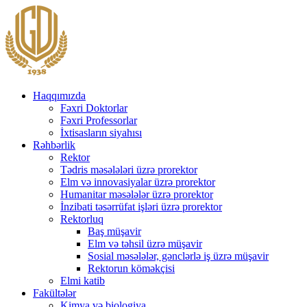
Haqqımızda
Fəxri Doktorlar
Fəxri Professorlar
İxtisasların siyahısı
Rəhbərlik
Rektor
Tədris məsələləri üzrə prorektor
Elm və innovasiyalar üzrə prorektor
Humanitar məsələlər üzrə prorektor
İnzibati təsərrüfat işləri üzrə prorektor
Rektorluq
Baş müşavir
Elm və təhsil üzrə müşavir
Sosial məsələlər, gənclərlə iş üzrə müşavir
Rektorun köməkçisi
Elmi katib
Fakültələr
Kimya və biologiya