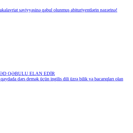
akalavriat səviyyəsinə qəbul olunmuş abituriyentlərin nəzərinə!
ƏNƏD QƏBULU ELAN EDİR
 qaydada dərs demək üçün ingilis dili üzrə bilik və bacarıqları olan