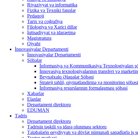
Riyaziyyat və informatika
Fizika və Texniki fənnlər
Pedaqoji
Tarix və coğrafiya
Filologiya və Xarici dillər
İqtisadiyyat və idarəetmə
Magistratura
Qiyabi
İnnovasiyalar Departamenti
İnnovasiyalar Departamenti
Şöbələr
İnformasiya və Kommunikasiya Texnologiyaları ş
İnnovasiya texnologiyalarının transferi və marketin
Beynəlxalq Əlaqələr Şöbəsi
Strateji təhlil, qiymətləndirmə və monitorinq şöbəsi
İnformasiya resurslarının formalaşması şöbəsi
Xəbərlər
Elanlar
Departament direktoru
EDUMAN
Tədris
Departament direktoru
Tədrisin təşkili və idarə olunması sektoru
Tələbələrin qeydiyyatı və dövlət nümunəli sənədlərlə iş s
Tyutor mərkəzi