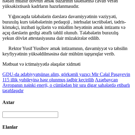
hədəfi müasir dövrün əmək bazarının tələblərinə cavab verən
yüksəkixtisaslı kadrların hazırlanmasıdır.
Yığıncaqda tələbələrin dərslərə davamiyyətinin vəziyyəti,
buraxılış kurs tələbələrinin pedaqoji , istehsalat təcrübələri, tədris-
köməkçi, inzibati işçilərin və müəllim heyətinin əmək intizamı və
açıq dərslərin gedişi ətraflı təhlil olunub. Tələbələrin buraxılış
yekun dövlət attestasiyasına dair müzakirələr edilib.
Rektor Yusif Yusibov əmək intizamının, davamiyyət və təhsilin
keyfiyyətinin yüksəldilməsinə dair mühüm tapşırıqlar verib.
Mətbuat və ictimaiyyətlə əlaqələr xidməti
GDU-da ədəbiyyatşünas alim, görkəmli yazıçı Mir Cəlal Paşayevin
115 illik yubileyinə həsr olunmuş tədbir keçirilib
Azərbaycan
Avropanın nəinki enerji, o cümlədən bir sıra digər sahələrdə etibarlı
tərəfdaşıdır
Axtar
Elanlar