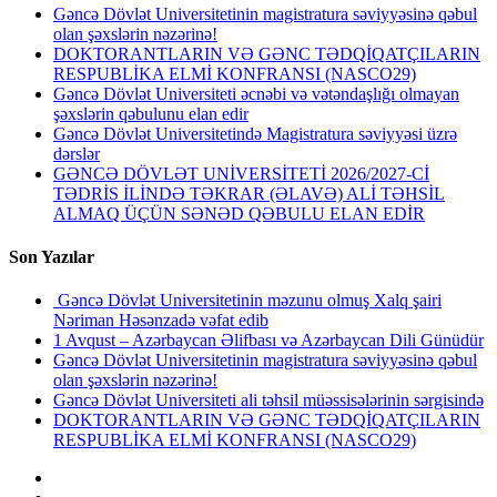
Gəncə Dövlət Universitetinin magistratura səviyyəsinə qəbul
olan şəxslərin nəzərinə!
DOKTORANTLARIN VƏ GƏNC TƏDQİQATÇILARIN
RESPUBLİKA ELMİ KONFRANSI (NASCO29)
Gəncə Dövlət Universiteti əcnəbi və vətəndaşlığı olmayan
şəxslərin qəbulunu elan edir
Gəncə Dövlət Universitetində Magistratura səviyyəsi üzrə
dərslər
GƏNCƏ DÖVLƏT UNİVERSİTETİ 2026/2027-Cİ
TƏDRİS İLİNDƏ TƏKRAR (ƏLAVƏ) ALİ TƏHSİL
ALMAQ ÜÇÜN SƏNƏD QƏBULU ELAN EDİR
Son Yazılar
Gəncə Dövlət Universitetinin məzunu olmuş Xalq şairi
Nəriman Həsənzadə vəfat edib
1 Avqust – Azərbaycan Əlifbası və Azərbaycan Dili Günüdür
Gəncə Dövlət Universitetinin magistratura səviyyəsinə qəbul
olan şəxslərin nəzərinə!
Gəncə Dövlət Universiteti ali təhsil müəssisələrinin sərgisində
DOKTORANTLARIN VƏ GƏNC TƏDQİQATÇILARIN
RESPUBLİKA ELMİ KONFRANSI (NASCO29)