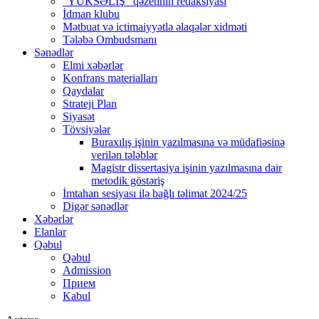
“YÜKSƏLİŞ” qəzetinin redaksiyası
İdman klubu
Mətbuat və ictimaiyyətlə əlaqələr xidməti
Tələbə Ombudsmanı
Sənədlər
Elmi xəbərlər
Konfrans materialları
Qaydalar
Strateji Plan
Siyasət
Tövsiyələr
Buraxılış işinin yazılmasına və müdafiəsinə
verilən tələblər
Magistr dissertasiya işinin yazılmasına dair
metodik göstəriş
İmtahan sesiyası ilə bağlı təlimat 2024/25
Digər sənədlər
Xəbərlər
Elanlar
Qəbul
Qəbul
Admission
Прием
Kabul