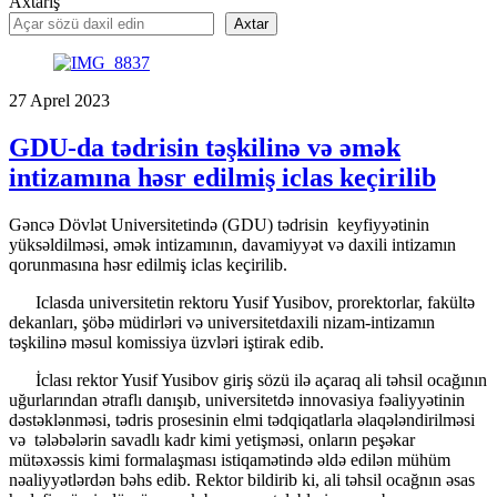
Axtarış
Axtar
27
Aprel
2023
GDU-da tədrisin təşkilinə və əmək
intizamına həsr edilmiş iclas keçirilib
Gəncə Dövlət Universitetində (GDU) tədrisin keyfiyyətinin
yüksəldilməsi, əmək intizamının, davamiyyət və daxili intizamın
qorunmasına həsr edilmiş iclas keçirilib.
Iclasda universitetin rektoru Yusif Yusibov, prorektorlar, fakültə
dekanları, şöbə müdirləri və universitetdaxili nizam-intizamın
təşkilinə məsul komissiya üzvləri iştirak edib.
İclası rektor Yusif Yusibov giriş sözü ilə açaraq ali təhsil ocağının
uğurlarından ətraflı danışıb, universitetdə innovasiya fəaliyyətinin
dəstəklənməsi, tədris prosesinin elmi tədqiqatlarla əlaqələndirilməsi
və tələbələrin savadlı kadr kimi yetişməsi, onların peşəkar
mütəxəssis kimi formalaşması istiqamətində əldə edilən mühüm
nəaliyyətlərdən bəhs edib. Rektor bildirib ki, ali təhsil ocağnın əsas