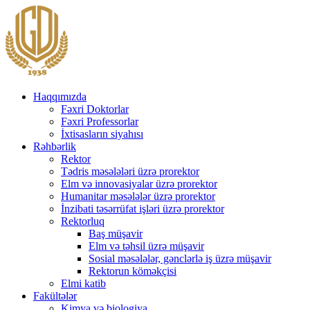
Haqqımızda
Fəxri Doktorlar
Fəxri Professorlar
İxtisasların siyahısı
Rəhbərlik
Rektor
Tədris məsələləri üzrə prorektor
Elm və innovasiyalar üzrə prorektor
Humanitar məsələlər üzrə prorektor
İnzibati təsərrüfat işləri üzrə prorektor
Rektorluq
Baş müşavir
Elm və təhsil üzrə müşavir
Sosial məsələlər, gənclərlə iş üzrə müşavir
Rektorun köməkçisi
Elmi katib
Fakültələr
Kimya və biologiya