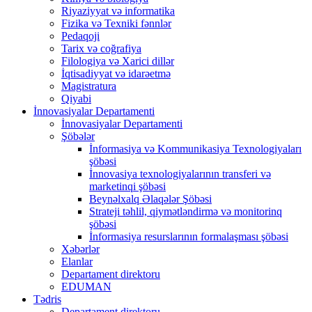
Riyaziyyat və informatika
Fizika və Texniki fənnlər
Pedaqoji
Tarix və coğrafiya
Filologiya və Xarici dillər
İqtisadiyyat və idarəetmə
Magistratura
Qiyabi
İnnovasiyalar Departamenti
İnnovasiyalar Departamenti
Şöbələr
İnformasiya və Kommunikasiya Texnologiyaları
şöbəsi
İnnovasiya texnologiyalarının transferi və
marketinqi şöbəsi
Beynəlxalq Əlaqələr Şöbəsi
Strateji təhlil, qiymətləndirmə və monitorinq
şöbəsi
İnformasiya resurslarının formalaşması şöbəsi
Xəbərlər
Elanlar
Departament direktoru
EDUMAN
Tədris
Departament direktoru