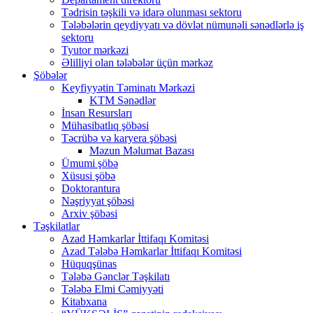
Tədrisin təşkili və idarə olunması sektoru
Tələbələrin qeydiyyatı və dövlət nümunəli sənədlərlə iş
sektoru
Tyutor mərkəzi
Əlilliyi olan tələbələr üçün mərkəz
Şöbələr
Keyfiyyətin Təminatı Mərkəzi
KTM Sənədlər
İnsan Resursları
Mühasibatlıq şöbəsi
Təcrübə və karyera şöbəsi
Məzun Məlumat Bazası
Ümumi şöbə
Xüsusi şöbə
Doktorantura
Nəşriyyat şöbəsi
Arxiv şöbəsi
Təşkilatlar
Azad Həmkarlar İttifaqı Komitəsi
Azad Tələbə Həmkarlar İttifaqı Komitəsi
Hüquqşünas
Tələbə Gənclər Təşkilatı
Tələbə Elmi Cəmiyyəti
Kitabxana