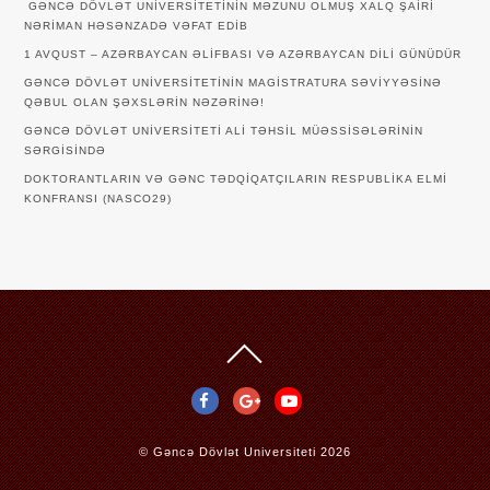
GƏNCƏ DÖVLƏT UNIVERSITETININ MƏZUNU OLMUŞ XALQ ŞAIRI
NƏRIMAN HƏSƏNZADƏ VƏFAT EDIB
1 AVQUST – AZƏRBAYCAN ƏLIFBASI VƏ AZƏRBAYCAN DILI GÜNÜDÜR
GƏNCƏ DÖVLƏT UNIVERSITETININ MAGISTRATURA SƏVIYYƏSINƏ
QƏBUL OLAN ŞƏXSLƏRIN NƏZƏRINƏ!
GƏNCƏ DÖVLƏT UNIVERSITETI ALI TƏHSIL MÜƏSSISƏLƏRININ
SƏRGISINDƏ
DOKTORANTLARIN VƏ GƏNC TƏDQİQATÇILARIN RESPUBLİKA ELMİ
KONFRANSI (NASCO29)
©
Gəncə Dövlət Universiteti
2026