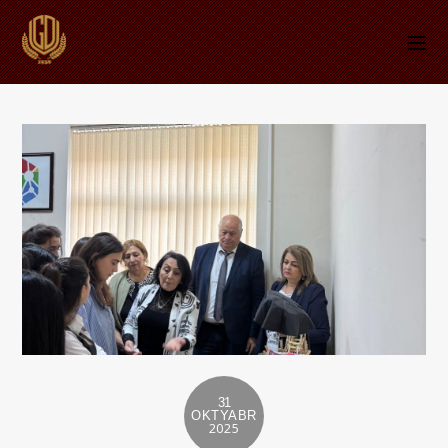
31
OKTYABR
2025