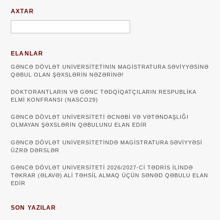
AXTAR
ELANLAR
GƏNCƏ DÖVLƏT UNIVERSITETININ MAGISTRATURA SƏVIYYƏSINƏ
QƏBUL OLAN ŞƏXSLƏRIN NƏZƏRINƏ!
DOKTORANTLARIN VƏ GƏNC TƏDQİQATÇILARIN RESPUBLİKA
ELMİ KONFRANSI (NASCO29)
GƏNCƏ DÖVLƏT UNIVERSITETI ƏCNƏBI VƏ VƏTƏNDAŞLIĞI
OLMAYAN ŞƏXSLƏRIN QƏBULUNU ELAN EDIR
GƏNCƏ DÖVLƏT UNIVERSITETINDƏ MAGISTRATURA SƏVIYYƏSI
ÜZRƏ DƏRSLƏR
GƏNCƏ DÖVLƏT UNİVERSİTETİ 2026/2027-Cİ TƏDRİS İLİNDƏ
TƏKRAR (ƏLAVƏ) ALİ TƏHSİL ALMAQ ÜÇÜN SƏNƏD QƏBULU ELAN
EDİR
SON YAZILAR