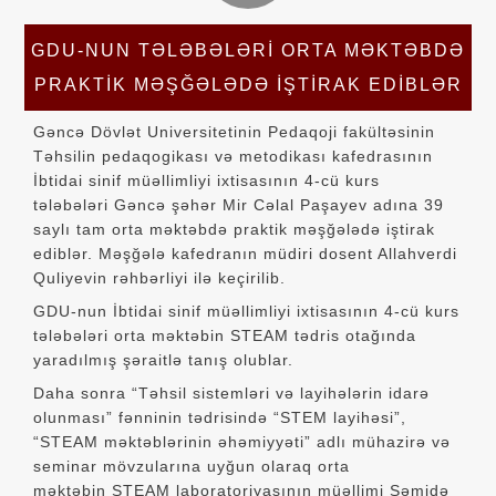
GDU-NUN TƏLƏBƏLƏRI ORTA MƏKTƏBDƏ
PRAKTIK MƏŞĞƏLƏDƏ IŞTIRAK EDIBLƏR
Gəncə Dövlət Universitetinin Pedaqoji fakültəsinin
Təhsilin pedaqogikası və metodikası kafedrasının
İbtidai sinif müəllimliyi ixtisasının 4-cü kurs
tələbələri Gəncə şəhər Mir Cəlal Paşayev adına 39
saylı tam orta məktəbdə praktik məşğələdə iştirak
ediblər. Məşğələ kafedranın müdiri dosent Allahverdi
Quliyevin rəhbərliyi ilə keçirilib.
GDU-nun İbtidai sinif müəllimliyi ixtisasının 4-cü kurs
tələbələri orta məktəbin STEAM tədris otağında
yaradılmış şəraitlə tanış olublar.
Daha sonra “Təhsil sistemləri və layihələrin idarə
olunması” fənninin tədrisində “STEM layihəsi”,
“STEAM məktəblərinin əhəmiyyəti” adlı mühazirə və
seminar mövzularına uyğun olaraq orta
məktəbin STEAM laboratoriyasının müəllimi Səmidə