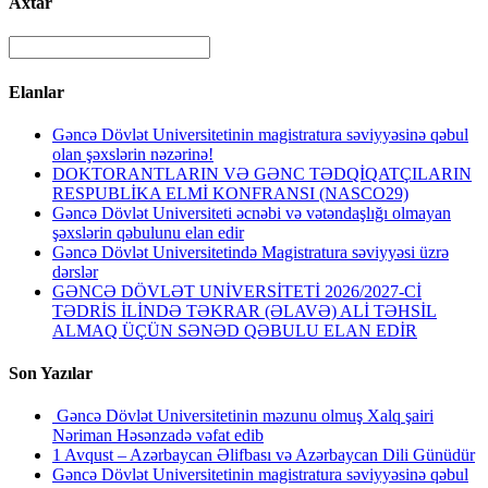
Axtar
Elanlar
Gəncə Dövlət Universitetinin magistratura səviyyəsinə qəbul
olan şəxslərin nəzərinə!
DOKTORANTLARIN VƏ GƏNC TƏDQİQATÇILARIN
RESPUBLİKA ELMİ KONFRANSI (NASCO29)
Gəncə Dövlət Universiteti əcnəbi və vətəndaşlığı olmayan
şəxslərin qəbulunu elan edir
Gəncə Dövlət Universitetində Magistratura səviyyəsi üzrə
dərslər
GƏNCƏ DÖVLƏT UNİVERSİTETİ 2026/2027-Cİ
TƏDRİS İLİNDƏ TƏKRAR (ƏLAVƏ) ALİ TƏHSİL
ALMAQ ÜÇÜN SƏNƏD QƏBULU ELAN EDİR
Son Yazılar
Gəncə Dövlət Universitetinin məzunu olmuş Xalq şairi
Nəriman Həsənzadə vəfat edib
1 Avqust – Azərbaycan Əlifbası və Azərbaycan Dili Günüdür
Gəncə Dövlət Universitetinin magistratura səviyyəsinə qəbul