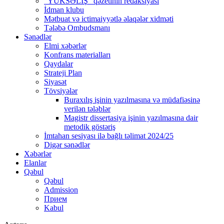
“YÜKSƏLİŞ” qəzetinin redaksiyası
İdman klubu
Mətbuat və ictimaiyyətlə əlaqələr xidməti
Tələbə Ombudsmanı
Sənədlər
Elmi xəbərlər
Konfrans materialları
Qaydalar
Strateji Plan
Siyasət
Tövsiyələr
Buraxılış işinin yazılmasına və müdafiəsinə
verilən tələblər
Magistr dissertasiya işinin yazılmasına dair
metodik göstəriş
İmtahan sesiyası ilə bağlı təlimat 2024/25
Digər sənədlər
Xəbərlər
Elanlar
Qəbul
Qəbul
Admission
Прием
Kabul