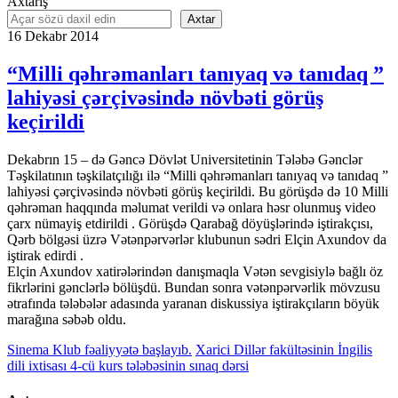
Axtarış
Axtar
16
Dekabr
2014
“Milli qəhrəmanları tanıyaq və tanıdaq ”
lahiyəsi çərçivəsində növbəti görüş
keçirildi
Dekabrın 15 – də Gəncə Dövlət Universitetinin Tələbə Gənclər
Təşkilatının təşkilatçılığı ilə “Milli qəhrəmanları tanıyaq və tanıdaq ”
lahiyəsi çərçivəsində növbəti görüş keçirildi. Bu görüşdə də 10 Milli
qəhrəman haqqında məlumat verildi və onlara həsr olunmuş video
çarx nümayiş etdirildi . Görüşdə Qarabağ döyüşlərində iştirakçısı,
Qərb bölgəsi üzrə Vətənpərvərlər klubunun sədri Elçin Axundov da
iştirak edirdi .
Elçin Axundov xatirələrindən danışmaqla Vətən sevgisiylə bağlı öz
fikrlərini gənclərlə bölüşdü. Bundan sonra vətənpərvərlik mövzusu
ətrafında tələbələr adasında yaranan diskussiya iştirakçıların böyük
marağına səbəb oldu.
Sinema Klub fəaliyyətə başlayıb.
Xarici Dillər fakültəsinin İngilis
dili ixtisası 4-cü kurs tələbəsinin sınaq dərsi