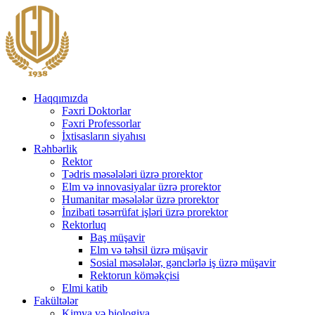
Haqqımızda
Fəxri Doktorlar
Fəxri Professorlar
İxtisasların siyahısı
Rəhbərlik
Rektor
Tədris məsələləri üzrə prorektor
Elm və innovasiyalar üzrə prorektor
Humanitar məsələlər üzrə prorektor
İnzibati təsərrüfat işləri üzrə prorektor
Rektorluq
Baş müşavir
Elm və təhsil üzrə müşavir
Sosial məsələlər, gənclərlə iş üzrə müşavir
Rektorun köməkçisi
Elmi katib
Fakültələr
Kimya və biologiya