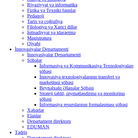
Riyaziyyat və informatika
Fizika və Texniki fənnlər
Pedaqoji
Tarix və coğrafiya
Filologiya və Xarici dillər
İqtisadiyyat və idarəetmə
Magistratura
Qiyabi
İnnovasiyalar Departamenti
İnnovasiyalar Departamenti
Şöbələr
İnformasiya və Kommunikasiya Texnologiyaları
şöbəsi
İnnovasiya texnologiyalarının transferi və
marketinqi şöbəsi
Beynəlxalq Əlaqələr Şöbəsi
Strateji təhlil, qiymətləndirmə və monitorinq
şöbəsi
İnformasiya resurslarının formalaşması şöbəsi
Xəbərlər
Elanlar
Departament direktoru
EDUMAN
Tədris
Departament direktoru