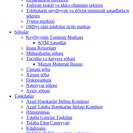
Tədrisin təşkili və idarə olunması sektoru
Tələbələrin qeydiyyatı və dövlət nümunəli sənədlərlə iş
sektoru
Tyutor mərkəzi
Əlilliyi olan tələbələr üçün mərkəz
Şöbələr
Keyfiyyətin Təminatı Mərkəzi
KTM Sənədlər
İnsan Resursları
Mühasibatlıq şöbəsi
Təcrübə və karyera şöbəsi
Məzun Məlumat Bazası
Ümumi şöbə
Xüsusi şöbə
Doktorantura
Nəşriyyat şöbəsi
Arxiv şöbəsi
Təşkilatlar
Azad Həmkarlar İttifaqı Komitəsi
Azad Tələbə Həmkarlar İttifaqı Komitəsi
Hüquqşünas
Tələbə Gənclər Təşkilatı
Tələbə Elmi Cəmiyyəti
Kitabxana