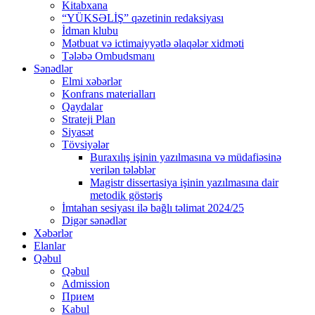
Kitabxana
“YÜKSƏLİŞ” qəzetinin redaksiyası
İdman klubu
Mətbuat və ictimaiyyətlə əlaqələr xidməti
Tələbə Ombudsmanı
Sənədlər
Elmi xəbərlər
Konfrans materialları
Qaydalar
Strateji Plan
Siyasət
Tövsiyələr
Buraxılış işinin yazılmasına və müdafiəsinə
verilən tələblər
Magistr dissertasiya işinin yazılmasına dair
metodik göstəriş
İmtahan sesiyası ilə bağlı təlimat 2024/25
Digər sənədlər
Xəbərlər
Elanlar
Qəbul
Qəbul
Admission
Прием
Kabul