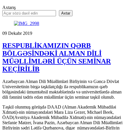
Axtarış
Axtar
09
Dekabr
2019
RESPUBLİKAMIZIN QƏRB
BÖLGƏSİNDƏKİ ALMAN DİLİ
MÜƏLLİMLƏRİ ÜÇÜN SEMİNAR
KEÇİRİLİB
Azərbaycan Alman Dili Müəllimləri Birliyinin və Gəncə Dövlət
Universitetinin birgə təşkilatçılığı ilə respublikamızın qərb
bölgəsindəki ümumtəhsil məktəblərində və universitetlərdə alman
dili fənnini tədris edən müəllimlər üçün seminar təşkil olunub.
Təşkil olunmuş görüşdə DAAD (Alman Akademik Mübadiləi
Xdməti)-nin nümayəndələri Mara Liza Gezer, Michael Beek,
ÖAD(Avstriya Akademik Mübadilə Xidməti)-nin nümayəndələri
Stefanie Matzer, İvana Pazin, Azərbaycan Alman Dili Müəllimləri
Birliyinin sədri Lətifə Qurbanova, digər nümayəndələri-Birliyin