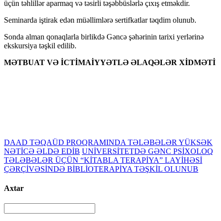
üçün təhlillər aparmaq və təsirli təşəbbüslərlə çıxış etməkdir.
Seminarda iştirak edən müəllimlərə sertifkatlar təqdim olunub.
Sonda alman qonaqlarla birlikdə Gəncə şəhərinin tarixi yerlərinə
ekskursiya təşkil edilib.
MƏTBUAT VƏ İCTİMAİYYƏTLƏ ƏLAQƏLƏR XİDMƏTİ
DAAD TƏQAÜD PROQRAMINDA TƏLƏBƏLƏR YÜKSƏK
NƏTİCƏ ƏLDƏ EDİB
UNİVERSİTETDƏ GƏNC PSİXOLOQ
TƏLƏBƏLƏR ÜÇÜN “KİTABLA TERAPİYA” LAYİHƏSİ
ÇƏRÇİVƏSİNDƏ BİBLİOTERAPİYA TƏŞKİL OLUNUB
Axtar