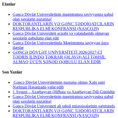
Elanlar
Gəncə Dövlət Universitetinin magistratura səviyyəsinə qəbul
olan şəxslərin nəzərinə!
DOKTORANTLARIN VƏ GƏNC TƏDQİQATÇILARIN
RESPUBLİKA ELMİ KONFRANSI (NASCO29)
Gəncə Dövlət Universiteti əcnəbi və vətəndaşlığı olmayan
şəxslərin qəbulunu elan edir
Gəncə Dövlət Universitetində Magistratura səviyyəsi üzrə
dərslər
GƏNCƏ DÖVLƏT UNİVERSİTETİ 2026/2027-Cİ
TƏDRİS İLİNDƏ TƏKRAR (ƏLAVƏ) ALİ TƏHSİL
ALMAQ ÜÇÜN SƏNƏD QƏBULU ELAN EDİR
Son Yazılar
Gəncə Dövlət Universitetinin məzunu olmuş Xalq şairi
Nəriman Həsənzadə vəfat edib
1 Avqust – Azərbaycan Əlifbası və Azərbaycan Dili Günüdür
Gəncə Dövlət Universitetinin magistratura səviyyəsinə qəbul
olan şəxslərin nəzərinə!
Gəncə Dövlət Universiteti ali təhsil müəssisələrinin sərgisində
DOKTORANTLARIN VƏ GƏNC TƏDQİQATÇILARIN
RESPUBLİKA ELMİ KONFRANSI (NASCO29)