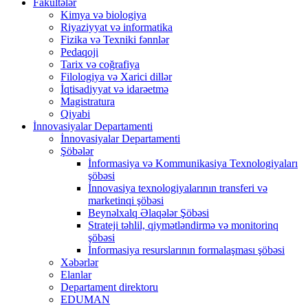
Fakültələr
Kimya və biologiya
Riyaziyyat və informatika
Fizika və Texniki fənnlər
Pedaqoji
Tarix və coğrafiya
Filologiya və Xarici dillər
İqtisadiyyat və idarəetmə
Magistratura
Qiyabi
İnnovasiyalar Departamenti
İnnovasiyalar Departamenti
Şöbələr
İnformasiya və Kommunikasiya Texnologiyaları
şöbəsi
İnnovasiya texnologiyalarının transferi və
marketinqi şöbəsi
Beynəlxalq Əlaqələr Şöbəsi
Strateji təhlil, qiymətləndirmə və monitorinq
şöbəsi
İnformasiya resurslarının formalaşması şöbəsi
Xəbərlər
Elanlar
Departament direktoru
EDUMAN