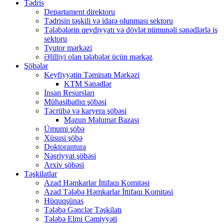
Tədris
Departament direktoru
Tədrisin təşkili və idarə olunması sektoru
Tələbələrin qeydiyyatı və dövlət nümunəli sənədlərlə iş
sektoru
Tyutor mərkəzi
Əlilliyi olan tələbələr üçün mərkəz
Şöbələr
Keyfiyyətin Təminatı Mərkəzi
KTM Sənədlər
İnsan Resursları
Mühasibatlıq şöbəsi
Təcrübə və karyera şöbəsi
Məzun Məlumat Bazası
Ümumi şöbə
Xüsusi şöbə
Doktorantura
Nəşriyyat şöbəsi
Arxiv şöbəsi
Təşkilatlar
Azad Həmkarlar İttifaqı Komitəsi
Azad Tələbə Həmkarlar İttifaqı Komitəsi
Hüquqşünas
Tələbə Gənclər Təşkilatı
Tələbə Elmi Cəmiyyəti