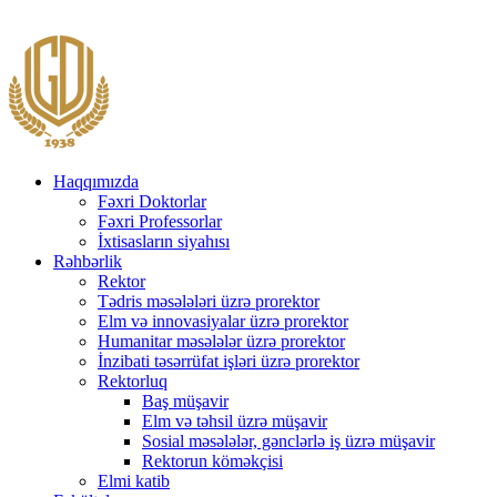
Haqqımızda
Fəxri Doktorlar
Fəxri Professorlar
İxtisasların siyahısı
Rəhbərlik
Rektor
Tədris məsələləri üzrə prorektor
Elm və innovasiyalar üzrə prorektor
Humanitar məsələlər üzrə prorektor
İnzibati təsərrüfat işləri üzrə prorektor
Rektorluq
Baş müşavir
Elm və təhsil üzrə müşavir
Sosial məsələlər, gənclərlə iş üzrə müşavir
Rektorun köməkçisi
Elmi katib