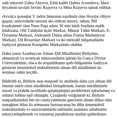
sədr müavini Zəhra Alıyeva, Elmi katibi Qahirə Axundova, İdarə
heyətinin üzvləri Sevinc Rzayeva və Mina Rzayeva iştirak ediblər.
Əvvəlcə qonaqlar V tədris binasının nəzdində olan Heydər Əliyev
guşəsi, universitetin tarixini əks etdirən muzey, sahəsi 360
kvadratmetr olan Nuru Paşa adına 30 min kitab fonduna malik
kitabxana, Əlil Tələbələr üçün Mərkəz, Müasir Təlim Mərkəzi, E-
Öyrənmə Mərkəzi, Aleksandr Düma adına Fransa Mədəniyyət
Mərkəzi, Dil Resursları Mərkəzi və iki müxtəlif istiqamətlərdə
fəaliyyət göstərən Kompüter Mərkəzində olublar.
Daha sonra Azərbaycan Alman Dili Müəllimləri Birliyinin,
almaniyalı və avstriyalı mütəxəssilərin iştirakı ilə Gəncə Dövlət
Universitetinin, eləcə də respublikanın qərb bölgəsində fəaliyyət
göstərən ümumtəhsil məktəblərinin alman dili müəllimləri ilə
seminar–təlim keçilib.
Bildirilib ki, Birliyin əsas məqsədi öz ətrafında daha çox alman dili
fənnini tədris edən müəllimləri birləşdirmək, həmin müəllimlərin
nəzəri və praktik təcrübədə qarşılaşdıqları problemləri aşkarlamaq və
onların həllinə nail olmaqdır. Çıxışlarda vurğulanıb ki, Birliyin
məqsədlərindən biri də cəmiyyətimizdə gənclərin alman dilinə olan
marağının ildən ilə artmasına baxmayaraq bu dilin ümumtəhsil
məktəblərində və universitetlərdə tədrisinin azalması səbəblərini
müəyyənləşdirmək və yaranmış paradoksun aradan qaldırılması