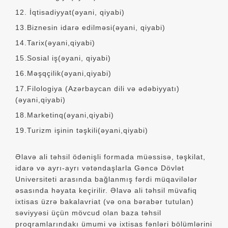
12. İqtisadiyyat(əyani, qiyabi)
13.Biznesin idarə edilməsi(əyani, qiyabi)
14.Tarix(əyani,qiyabi)
15.Sosial iş(əyani, qiyabi)
16.Məşqçilik(əyani,qiyabi)
17.Filologiya (Azərbaycan dili və ədəbiyyatı)
(əyani,qiyabi)
18.Marketinq(əyani,qiyabi)
19.Turizm işinin təşkili(əyani,qiyabi)
Əlavə ali təhsil ödənişli formada müəssisə, təşkilat,
idarə və ayrı-ayrı vətəndaşlarla Gəncə Dövlət
Universiteti arasında bağlanmış fərdi müqavilələr
əsasında həyata keçirilir. Əlavə ali təhsil müvafiq
ixtisas üzrə bakalavriat (və ona bərabər tutulan)
səviyyəsi üçün mövcud olan baza təhsil
proqramlarındakı ümumi və ixtisas fənləri bölümlərini