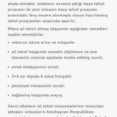
əhatə etməklə, tələbənin əvvəlcə aldığı baza təhsil
proqramı ilə yeni ixtisasın baza təhsil proqramı
arasındakı fərq nəzərə alınmaqla xüsusi hazırlanmış
təhsil proqramları əsasında aparılır.
Əlavə ali təhsil almaq istəyənlər aşağıdakı sənədləri
təqdim etməlidirlər:
rektorun adına ərizə və müqavilə
ali təhsil haqqında sənədin (diplomun və ona
əlavənin) notariat qaydada təsdiq edilmiş surəti;
əmək kitabçasının surəti;
3×4 sm ölçüdə 6 ədəd fotoşəkil;
şəxsiyyət vəsiqəsinin surəti;
sağlamlıq haqqında arayış.
Xarici ölkələrin ali təhsil müəssisələrinin məzunları
aldıqları ixtisasların Azərbaycan Respublikası