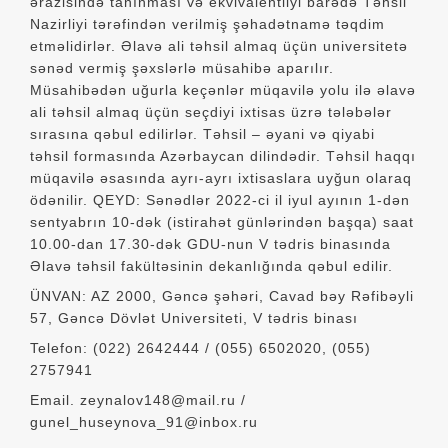
ərazisində tanınması və ekvivalentliyi barədə Təhsil
Nazirliyi tərəfindən verilmiş şəhadətnamə təqdim
etməlidirlər. Əlavə ali təhsil almaq üçün universitetə
sənəd vermiş şəxslərlə müsahibə aparılır.
Müsahibədən uğurla keçənlər müqavilə yolu ilə əlavə
ali təhsil almaq üçün seçdiyi ixtisas üzrə tələbələr
sırasına qəbul edilirlər. Təhsil – əyani və qiyabi
təhsil formasında Azərbaycan dilindədir. Təhsil haqqı
müqavilə əsasında ayrı-ayrı ixtisaslara uyğun olaraq
ödənilir. QEYD: Sənədlər 2022-ci il iyul ayının 1-dən
sentyabrın 10-dək (istirahət günlərindən başqa) saat
10.00-dan 17.30-dək GDU-nun V tədris binasında
Əlavə təhsil fakültəsinin dekanlığında qəbul edilir.
ÜNVAN: AZ 2000, Gəncə şəhəri, Cavad bəy Rəfibəyli
57, Gəncə Dövlət Universiteti, V tədris binası
Telefon: (022) 2642444 / (055) 6502020, (055)
2757941
Email. zeynalov148@mail.ru /
gunel_huseynova_91@inbox.ru