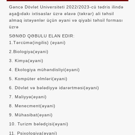
Gəncə Dövlət Universiteti 2022/2023-cü tədris ilində
aşağıdakı ixtisaslar üzrə əlavə (təkrar) ali təhsil
almaq istəyənlər üçün əyani və qiyabi təhsil forması
üzrə
SƏNƏD QƏBULU ELAN EDIR:
1.Tərcümə(ingilis) (əyani)
2.Biologiya(əyani)
3. Kimya(əyani)
4. Ekologiya mühəndisliyi(əyani)
5. Kompüter elmləri(əyani)
6. Dövlət və bələdiyyə idarərtməsi(əyani)
7. Maliyyə(əyani)
8. Menecment(əyani)
9. Mühasibat(əyani)
10. Turizm bələdçisi(əyani)
11. Psixologiya(əyani)