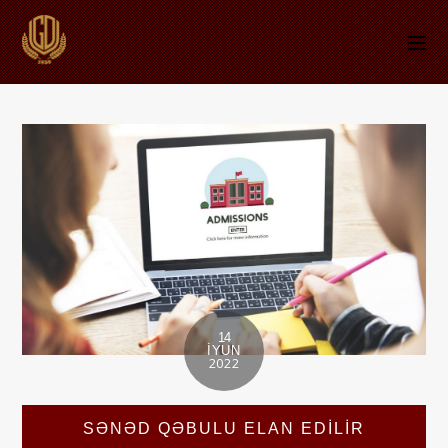
14
İYUN
2022
SƏNƏD QƏBULU ELAN EDİLİR