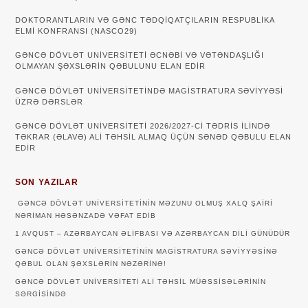
DOKTORANTLARIN VƏ GƏNC TƏDQİQATÇILARIN RESPUBLİKA
ELMİ KONFRANSI (NASCO29)
GƏNCƏ DÖVLƏT UNIVERSITETI ƏCNƏBI VƏ VƏTƏNDAŞLIĞI
OLMAYAN ŞƏXSLƏRIN QƏBULUNU ELAN EDIR
GƏNCƏ DÖVLƏT UNIVERSITETINDƏ MAGISTRATURA SƏVIYYƏSI
ÜZRƏ DƏRSLƏR
GƏNCƏ DÖVLƏT UNİVERSİTETİ 2026/2027-Cİ TƏDRİS İLİNDƏ
TƏKRAR (ƏLAVƏ) ALİ TƏHSİL ALMAQ ÜÇÜN SƏNƏD QƏBULU ELAN
EDİR
SON YAZILAR
GƏNCƏ DÖVLƏT UNIVERSITETININ MƏZUNU OLMUŞ XALQ ŞAIRI
NƏRIMAN HƏSƏNZADƏ VƏFAT EDIB
1 AVQUST – AZƏRBAYCAN ƏLIFBASI VƏ AZƏRBAYCAN DILI GÜNÜDÜR
GƏNCƏ DÖVLƏT UNIVERSITETININ MAGISTRATURA SƏVIYYƏSINƏ
QƏBUL OLAN ŞƏXSLƏRIN NƏZƏRINƏ!
GƏNCƏ DÖVLƏT UNIVERSITETI ALI TƏHSIL MÜƏSSISƏLƏRININ
SƏRGISINDƏ