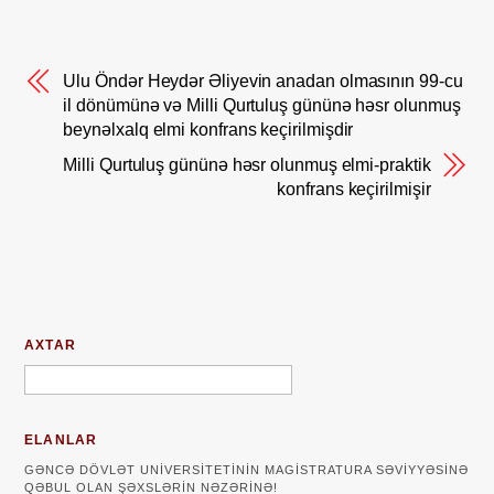
Ulu Öndər Heydər Əliyevin anadan olmasının 99-cu
il dönümünə və Milli Qurtuluş gününə həsr olunmuş
beynəlxalq elmi konfrans keçirilmişdir
Milli Qurtuluş gününə həsr olunmuş elmi-praktik
konfrans keçirilmişir
AXTAR
ELANLAR
GƏNCƏ DÖVLƏT UNIVERSITETININ MAGISTRATURA SƏVIYYƏSINƏ
QƏBUL OLAN ŞƏXSLƏRIN NƏZƏRINƏ!