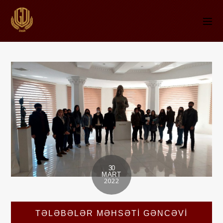
30
MART
2022
TƏLƏBƏLƏR MƏHSƏTI GƏNCƏVI