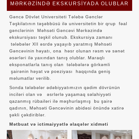
MƏRKƏZINDƏ EKSKURSIYADA OLUBLAR
Gəncə Dövlət Universiteti Tələbə Gənclər
Təşkilatının təşəbbüsü ilə universitetin bir qrup fəal
gənclərinin Məhsəti Gəncəvi Mərkəzində
ekskursiyası təşkil olunub. Ekskursiya zamanı
tələbələr XII əsrdə yaşayıb yaratmış Məhsəti
Gəncəvinin həyatı, ona həsr olunan rəsm və sənət
əsərləri ilə yaxından tanış olublar. Maraqlı
eksponatlarla tanış olan tələbələrə görkəmli
şairənin həyat və poeziyası haqqında geniş
məlumatlar verilib.
Sonda tələbələr ədəbiyyatımızın qədim dövrünün
inciləri olan və əsrlərlə yaşamaq səlahiyyəti
qazanmış rübailəri ilə məşhurlaşmış bu şairə
qadının, Məhsəti Gəncəvinin abidəsi önündə xatirə
şəkli çəkdiriblər.
Mətbuat və ictimaiyyətlə əlaqələr xidməti