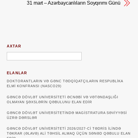
31 mart – Azərbaycanlıların Soyqırımı Günü
AXTAR
ELANLAR
DOKTORANTLARIN VƏ GƏNC TƏDQİQATÇILARIN RESPUBLİKA
ELMİ KONFRANSI (NASCO29)
GƏNCƏ DÖVLƏT UNIVERSITETI ƏCNƏBI VƏ VƏTƏNDAŞLIĞI
OLMAYAN ŞƏXSLƏRIN QƏBULUNU ELAN EDIR
GƏNCƏ DÖVLƏT UNIVERSITETINDƏ MAGISTRATURA SƏVIYYƏSI
ÜZRƏ DƏRSLƏR
GƏNCƏ DÖVLƏT UNİVERSİTETİ 2026/2027-Cİ TƏDRİS İLİNDƏ
TƏKRAR (ƏLAVƏ) ALİ TƏHSİL ALMAQ ÜÇÜN SƏNƏD QƏBULU ELAN