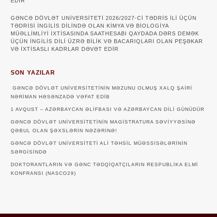
EDİR
GƏNCƏ DÖVLƏT UNIVERSITETI 2026/2027-CI TƏDRIS ILI ÜÇÜN
TƏDRISI INGILIS DILINDƏ OLAN KIMYA VƏ BIOLOGIYA
MÜƏLLIMLIYI IXTISASINDA SAATHESABI QAYDADA DƏRS DEMƏK
ÜÇÜN INGILIS DILI ÜZRƏ BILIK VƏ BACARIQLARI OLAN PEŞƏKAR
VƏ IXTISASLI KADRLAR DƏVƏT EDIR
SON YAZILAR
GƏNCƏ DÖVLƏT UNIVERSITETININ MƏZUNU OLMUŞ XALQ ŞAIRI
NƏRIMAN HƏSƏNZADƏ VƏFAT EDIB
1 AVQUST – AZƏRBAYCAN ƏLIFBASI VƏ AZƏRBAYCAN DILI GÜNÜDÜR
GƏNCƏ DÖVLƏT UNIVERSITETININ MAGISTRATURA SƏVIYYƏSINƏ
QƏBUL OLAN ŞƏXSLƏRIN NƏZƏRINƏ!
GƏNCƏ DÖVLƏT UNIVERSITETI ALI TƏHSIL MÜƏSSISƏLƏRININ
SƏRGISINDƏ
DOKTORANTLARIN VƏ GƏNC TƏDQİQATÇILARIN RESPUBLİKA ELMİ
KONFRANSI (NASCO29)