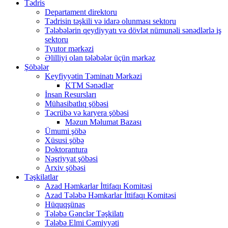
Tədris
Departament direktoru
Tədrisin təşkili və idarə olunması sektoru
Tələbələrin qeydiyyatı və dövlət nümunəli sənədlərlə iş
sektoru
Tyutor mərkəzi
Əlilliyi olan tələbələr üçün mərkəz
Şöbələr
Keyfiyyətin Təminatı Mərkəzi
KTM Sənədlər
İnsan Resursları
Mühasibatlıq şöbəsi
Təcrübə və karyera şöbəsi
Məzun Məlumat Bazası
Ümumi şöbə
Xüsusi şöbə
Doktorantura
Nəşriyyat şöbəsi
Arxiv şöbəsi
Təşkilatlar
Azad Həmkarlar İttifaqı Komitəsi
Azad Tələbə Həmkarlar İttifaqı Komitəsi
Hüquqşünas
Tələbə Gənclər Təşkilatı
Tələbə Elmi Cəmiyyəti