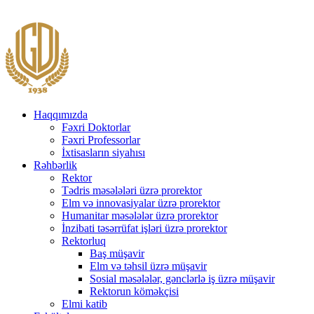
Haqqımızda
Fəxri Doktorlar
Fəxri Professorlar
İxtisasların siyahısı
Rəhbərlik
Rektor
Tədris məsələləri üzrə prorektor
Elm və innovasiyalar üzrə prorektor
Humanitar məsələlər üzrə prorektor
İnzibati təsərrüfat işləri üzrə prorektor
Rektorluq
Baş müşavir
Elm və təhsil üzrə müşavir
Sosial məsələlər, gənclərlə iş üzrə müşavir
Rektorun köməkçisi
Elmi katib