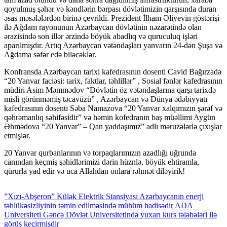
qoyulmuş şəhər və kəndlərin bərpası dövlətimizin qarşısında duran
əsas məsələlərdən birinə çevrildi. Prezident İlham Əliyevin göstərişi
ilə Ağdam rayonunun Azərbaycan dövlətinin nəzarətində olan
ərazisində son illər ərzində böyük abadlıq və quruculuq işləri
aparılmışdır. Artıq Azərbaycan vətəndaşları yanvarın 24-dən Şuşa və
Ağdama səfər edə biləcəklər.
Konfransda Azərbaycan tarixi kafedrasının dosenti Cavid Bağırzadə
“20 Yanvar faciəsi: tarix, faktlar, təhlillər” , Sosial fənlər kafedrasının
müdiri Asim Məmmədov “Dövlətin öz vətəndaşlarına qarşı tarixdə
misli görünməmiş təcavüzü” , Azərbaycan və Dünya ədəbiyyatı
kafedrasının dosenti Səba Namazova “20 Yanvar xalqımızın şərəf və
qəhrəmanlıq səhifəsidir” və həmin kofedranın baş müəllimi Aygün
Əhmədova “20 Yanvar” – Qan yaddaşımız” adlı məruzələrlə çıxışlar
etmişlər.
20 Yanvar qurbanlarının və torpaqlarımızın azadlığı uğrunda
canından keçmiş şəhidlərimizi dərin hüznlə, böyük ehtiramla,
qürurla yad edir və uca Allahdan onlara rəhmət diləyirik!
”Xızı-Abşeron” Külək Elektrik Stansiyası Azərbaycanın enerji
təhlükəsizliyinin təmin edilməsində mühüm hadisədir
ADA
Universiteti Gəncə Dövlət Universitetində yuxarı kurs tələbələri ilə
görüş keçirmişdir