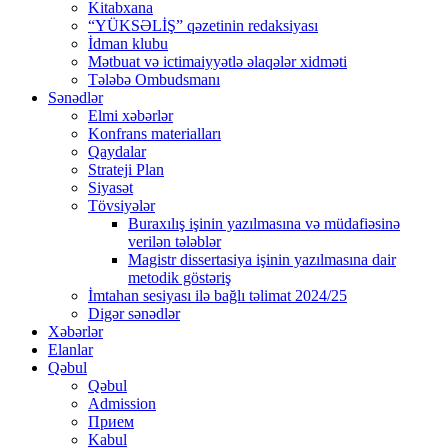
Kitabxana
“YÜKSƏLİŞ” qəzetinin redaksiyası
İdman klubu
Mətbuat və ictimaiyyətlə əlaqələr xidməti
Tələbə Ombudsmanı
Sənədlər
Elmi xəbərlər
Konfrans materialları
Qaydalar
Strateji Plan
Siyasət
Tövsiyələr
Buraxılış işinin yazılmasına və müdafiəsinə
verilən tələblər
Magistr dissertasiya işinin yazılmasına dair
metodik göstəriş
İmtahan sesiyası ilə bağlı təlimat 2024/25
Digər sənədlər
Xəbərlər
Elanlar
Qəbul
Qəbul
Admission
Прием
Kabul