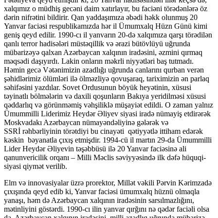
xalqımız o müdhiş gecəni daim xatırlayır, bu faciəni törədənlərə öz
dərin nifrətini bildirir. Qan yaddaşımıza əbədi həkk olunmuş 20
Yanvar faciəsi respublikamızda hər il Ümumxalq Hüzn Günü kimi
geniş qeyd edilir. 1990-cı il yanvarın 20-də xalqımıza qarşı törədilən
qanlı terror hadisələri müstəqillik və ərazi bütövlüyü uğrunda
mübarizəyə qalxan Azərbaycan xalqının iradəsini, əzmini qırmaq
məqsədi daşıyırdı. Lakin onların məkrli niyyətləri baş tutmadı.
Həmin gecə Vətənimizin azadlığı uğrunda canlarını qurban verən
şəhidlərimiz ölümləri ilə ölməzliyə qovuşaraq, tariximizin ən parlaq
səhifəsini yazdılar. Sovet Ordusunun böyük heyətinin, xüsusi
təyinatlı bölmələrin və daxili qoşunların Bakıya yeridilməsi xüsusi
qəddarlıq və görünməmiş vəhşiliklə müşayiət edildi. O zaman yalnız
Ümummilli Liderimiz Heydər Əliyev siyasi iradə nümayiş etdirərək
Moskvadakı Azərbaycan nümayəndəliyinə gələrək və
SSRİ rəhbərliyinin törətdiyi bu cinayəti qətiyyətlə ittiham edərək
kəskin bəyanatla çıxış etmişdir. 1994-cü il martın 29-da Ümummilli
Lider Heydər Əliyevin təşəbbüsü ilə 20 Yanvar faciəsinə ali
qanunvericilik orqanı – Milli Məclis səviyyəsində ilk dəfə hüquqi-
siyasi qiymət verilib.
Elm və innovasiyalar üzrə prorektor, Millət vəkili Pərvin Kərimzadə
çıxışında qeyd edib ki, Yanvar faciəsi ümumxalq hüznü olmaqla
yanaşı, həm də Azərbaycan xalqının iradəsinin sarsılmazlığını,
mətinliyini göstərdi. 1990-cı ilin yanvar qırğını nə qədər faciəli olsa
da, Azərbaycan xalqının iradəsini, milli azadlıq uğrunda mübarizə