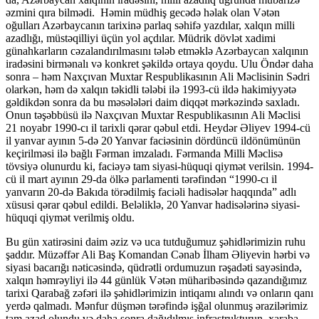
əzmini qıra bilmədi. Həmin müdhiş gecədə həlak olan Vətən
oğulları Azərbaycanın tarixinə parlaq səhifə yazdılar, xalqın milli
azadlığı, müstəqilliyi üçün yol açdılar. Müdrik dövlət xadimi
günahkarların cəzalandırılmasını tələb etməklə Azərbaycan xalqının
iradəsini birmənalı və konkret şəkildə ortaya qoydu. Ulu Öndər daha
sonra – həm Naxçıvan Muxtar Respublikasının Ali Məclisinin Sədri
olarkən, həm də xalqın təkidli tələbi ilə 1993-cü ildə hakimiyyətə
gəldikdən sonra da bu məsələləri daim diqqət mərkəzində saxladı.
Onun təşəbbüsü ilə Naxçıvan Muxtar Respublikasının Ali Məclisi
21 noyabr 1990-cı il tarixli qərar qəbul etdi. Heydər Əliyev 1994-cü
il yanvar ayının 5-də 20 Yanvar faciəsinin dördüncü ildönümünün
keçirilməsi ilə bağlı Fərman imzaladı. Fərmanda Milli Məclisə
tövsiyə olunurdu ki, faciəyə tam siyasi-hüquqi qiymət verilsin. 1994-
cü il mart ayının 29-da ölkə parlamenti tərəfindən “1990-cı il
yanvarın 20-də Bakıda törədilmiş faciəli hadisələr haqqında” adlı
xüsusi qərar qəbul edildi. Beləliklə, 20 Yanvar hadisələrinə siyasi-
hüquqi qiymət verilmiş oldu.
Bu gün xatirəsini daim əziz və uca tutduğumuz şəhidlərimizin ruhu
şaddır. Müzəffər Ali Baş Komandan Cənab İlham Əliyevin hərbi və
siyasi bacarığı nəticəsində, qüdrətli ordumuzun rəşadəti sayəsində,
xalqın həmrəyliyi ilə 44 günlük Vətən müharibəsində qazandığımız
tarixi Qarabağ zəfəri ilə şəhidlərimizin intiqamı alındı və onların qanı
yerdə qalmadı. Mənfur düşmən tərəfində işğal olunmuş ərazilərimiz
tam azad olundu və daha sonra dağıdılmış infrastrukturun, xaraba