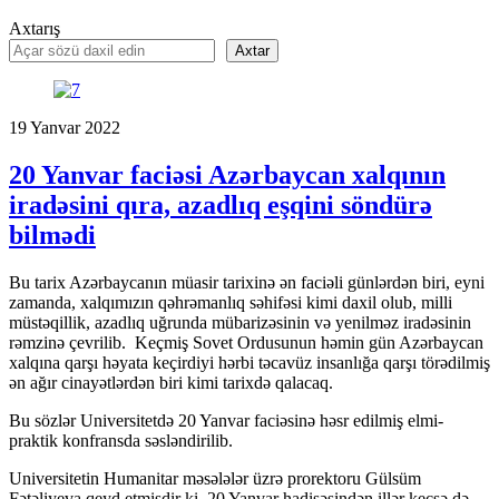
Axtarış
Axtar
19
Yanvar
2022
20 Yanvar faciəsi Azərbaycan xalqının
iradəsini qıra, azadlıq eşqini söndürə
bilmədi
Bu tarix Azərbaycanın müasir tarixinə ən faciəli günlərdən biri, eyni
zamanda, xalqımızın qəhrəmanlıq səhifəsi kimi daxil olub, milli
müstəqillik, azadlıq uğrunda mübarizəsinin və yenilməz iradəsinin
rəmzinə çevrilib. Keçmiş Sovet Ordusunun həmin gün Azərbaycan
xalqına qarşı həyata keçirdiyi hərbi təcavüz insanlığa qarşı törədilmiş
ən ağır cinayətlərdən biri kimi tarixdə qalacaq.
Bu sözlər Universitetdə 20 Yanvar faciəsinə həsr edilmiş elmi-
praktik konfransda səsləndirilib.
Universitetin Humanitar məsələlər üzrə prorektoru Gülsüm
Fətəliyeva qeyd etmişdir ki, 20 Yanvar hadisəsindən illər keçsə də,