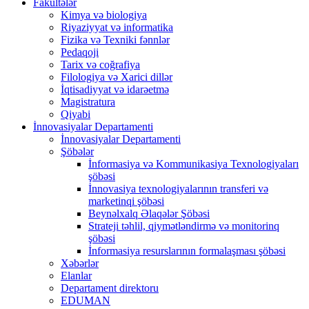
Fakültələr
Kimya və biologiya
Riyaziyyat və informatika
Fizika və Texniki fənnlər
Pedaqoji
Tarix və coğrafiya
Filologiya və Xarici dillər
İqtisadiyyat və idarəetmə
Magistratura
Qiyabi
İnnovasiyalar Departamenti
İnnovasiyalar Departamenti
Şöbələr
İnformasiya və Kommunikasiya Texnologiyaları
şöbəsi
İnnovasiya texnologiyalarının transferi və
marketinqi şöbəsi
Beynəlxalq Əlaqələr Şöbəsi
Strateji təhlil, qiymətləndirmə və monitorinq
şöbəsi
İnformasiya resurslarının formalaşması şöbəsi
Xəbərlər
Elanlar
Departament direktoru
EDUMAN