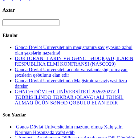
Axtar
Elanlar
Gəncə Dövlət Universitetinin magistratura səviyyəsinə qəbul
olan şəxslərin nəzərinə!
DOKTORANTLARIN VƏ GƏNC TƏDQİQATÇILARIN
RESPUBLİKA ELMİ KONFRANSI (NASCO29)
Gəncə Dövlət Universiteti əcnəbi və vətəndaşlığı olmayan
şəxslərin qəbulunu elan edir
Gəncə Dövlət Universitetində Magistratura səviyyəsi üzrə
dərslər
GƏNCƏ DÖVLƏT UNİVERSİTETİ 2026/2027-Cİ
TƏDRİS İLİNDƏ TƏKRAR (ƏLAVƏ) ALİ TƏHSİL
ALMAQ ÜÇÜN SƏNƏD QƏBULU ELAN EDİR
Son Yazılar
Gəncə Dövlət Universitetinin məzunu olmuş Xalq şairi
Nəriman Həsənzadə vəfat edib
1 Avqust – Azərbaycan Əlifbası və Azərbaycan Dili Günüdür