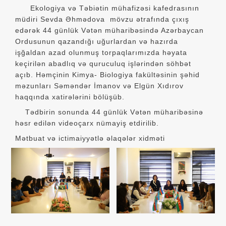
Ekologiya və Təbiətin mühafizəsi kafedrasının
müdiri Sevda Əhmədova mövzu ətrafında çıxış
edərək 44 günlük Vətən müharibəsində Azərbaycan
Ordusunun qazandığı uğurlardan və hazırda
işğaldan azad olunmuş torpaqlarımızda həyata
keçirilən abadlıq və quruculuq işlərindən söhbət
açıb. Həmçinin Kimya- Biologiya fakültəsinin şəhid
məzunları Səməndər İmanov və Elgün Xıdırov
haqqında xatirələrini bölüşüb.
Tədbirin sonunda 44 günlük Vətən müharibəsinə
həsr edilən videoçarx nümayiş etdirilib.
Mətbuat və ictimaiyyətlə əlaqələr xidməti