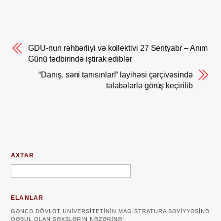
GDU-nun rəhbərliyi və kollektivi 27 Sentyabr – Anım
Günü tədbirində iştirak ediblər
“Danış, səni tanısınlar!” layihəsi çərçivəsində
tələbələrlə görüş keçirilib
AXTAR
ELANLAR
GƏNCƏ DÖVLƏT UNIVERSITETININ MAGISTRATURA SƏVIYYƏSINƏ
QƏBUL OLAN ŞƏXSLƏRIN NƏZƏRINƏ!