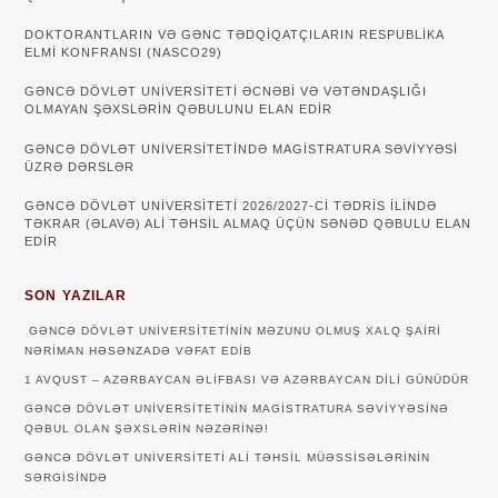
DOKTORANTLARIN VƏ GƏNC TƏDQİQATÇILARIN RESPUBLİKA
ELMİ KONFRANSI (NASCO29)
GƏNCƏ DÖVLƏT UNIVERSITETI ƏCNƏBI VƏ VƏTƏNDAŞLIĞI
OLMAYAN ŞƏXSLƏRIN QƏBULUNU ELAN EDIR
GƏNCƏ DÖVLƏT UNIVERSITETINDƏ MAGISTRATURA SƏVIYYƏSI
ÜZRƏ DƏRSLƏR
GƏNCƏ DÖVLƏT UNİVERSİTETİ 2026/2027-Cİ TƏDRİS İLİNDƏ
TƏKRAR (ƏLAVƏ) ALİ TƏHSİL ALMAQ ÜÇÜN SƏNƏD QƏBULU ELAN
EDİR
SON YAZILAR
GƏNCƏ DÖVLƏT UNIVERSITETININ MƏZUNU OLMUŞ XALQ ŞAIRI
NƏRIMAN HƏSƏNZADƏ VƏFAT EDIB
1 AVQUST – AZƏRBAYCAN ƏLIFBASI VƏ AZƏRBAYCAN DILI GÜNÜDÜR
GƏNCƏ DÖVLƏT UNIVERSITETININ MAGISTRATURA SƏVIYYƏSINƏ
QƏBUL OLAN ŞƏXSLƏRIN NƏZƏRINƏ!
GƏNCƏ DÖVLƏT UNIVERSITETI ALI TƏHSIL MÜƏSSISƏLƏRININ
SƏRGISINDƏ