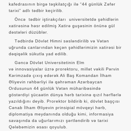
kafedrasının birgə təşkilatçığı ilə “44 günlük Zəfər
tarixi” adlı tədbir keçirilib.
Öncə tədbir iştirakçıları universitetdə şəhidlərin
xatirəsinə həsr edilmiş Xatirə guşəsinin önünə gül
dəstələri düzüblər.
Tədbirdə Dövlət Himni səsləndirilib və Vətən
uğrunda canlarından keçən şəhidlərimizin xatirəsi bir
dəqiqəlik sükutla yad edilib.
Gəncə Dövlət Universitetinin Elm
və innovasiyalar üzrə prorektoru, millət vəkili Pərvin
Kərimzadə çıxış edərək Ali Baş Komandan İlham
Əliyevin rəhbərliyi ilə qəhrəman Azərbaycan
Ordusunun 44 günlük Vətən müharibəsində
göstərdiyi şücaətin dünya hərb tarixinə qızıl hərflərlə
yazıldığını deyib. Prorektor bildirib ki, dövlət başçısı
Cənab İlham Əliyevin prinsipial mövqeyi hərb,
diplomatiya meydanında olduğu kimi, informasiya
savaşında da uğurlarımızı şərtləndirib və tarixi
Qələbəmizin əsası qoyulub.