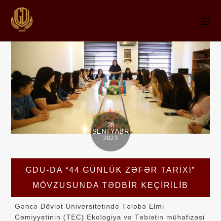
28
SENTYABR
2023
GDU-DA “44 GÜNLÜK ZƏFƏR TARIXI”
MÖVZUSUNDA TƏDBIR KEÇIRILIB
Gəncə Dövlət Universitetində Tələbə Elmi
Cəmiyyətinin (TEC) Ekologiya və Təbiətin mühafizəsi