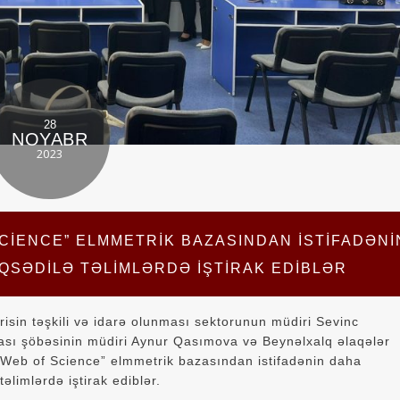
28
NOYABR
2023
CIENCE” ELMMETRIK BAZASINDAN ISTIFADƏNI
QSƏDILƏ TƏLIMLƏRDƏ IŞTIRAK EDIBLƏR
isin təşkili və idarə olunması sektorunun müdiri Sevinc
ası şöbəsinin müdiri Aynur Qasımova və Beynəlxalq əlaqələr
Web of Science” elmmetrik bazasından istifadənin daha
təlimlərdə iştirak ediblər.