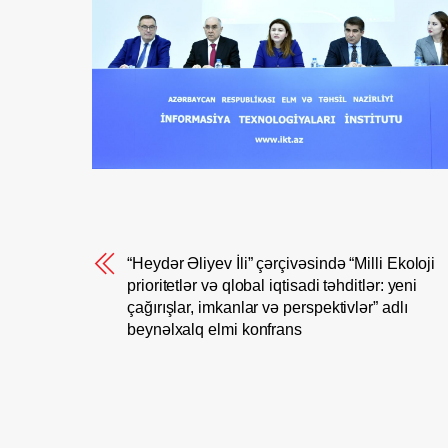
“Heydər Əliyev İli” çərçivəsində “Milli Ekoloji
prioritetlər və qlobal iqtisadi təhditlər: yeni
çağırışlar, imkanlar və perspektivlər” adlı
beynəlxalq elmi konfrans