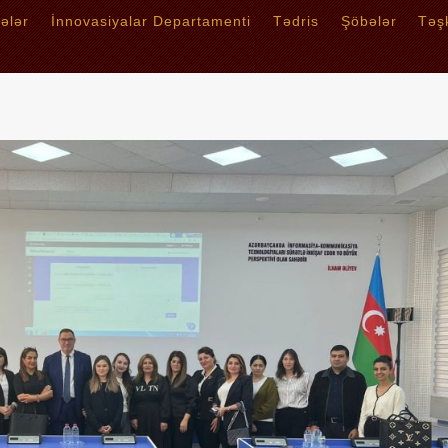
tələr
İnnovasiyalar Departamenti
Tədris
Şöbələr
Təşk