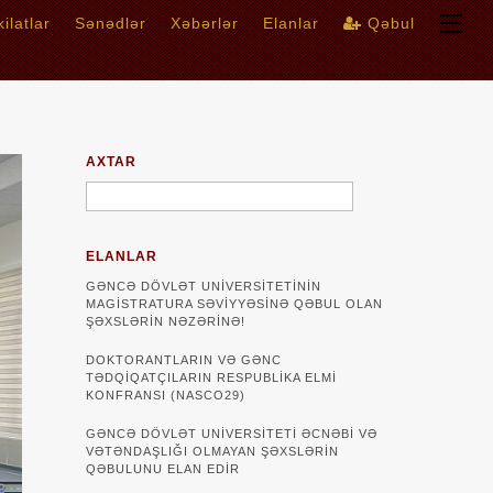
ilatlar
Sənədlər
Xəbərlər
Elanlar
Qəbul
AXTAR
ELANLAR
GƏNCƏ DÖVLƏT UNIVERSITETININ
MAGISTRATURA SƏVIYYƏSINƏ QƏBUL OLAN
ŞƏXSLƏRIN NƏZƏRINƏ!
DOKTORANTLARIN VƏ GƏNC
TƏDQİQATÇILARIN RESPUBLİKA ELMİ
KONFRANSI (NASCO29)
GƏNCƏ DÖVLƏT UNIVERSITETI ƏCNƏBI VƏ
VƏTƏNDAŞLIĞI OLMAYAN ŞƏXSLƏRIN
QƏBULUNU ELAN EDIR