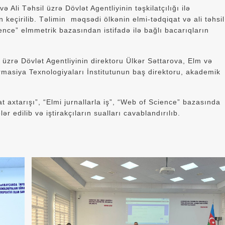
Ali Təhsil üzrə Dövlət Agentliyinin təşkilatçılığı ilə
n keçirilib. Təlimin məqsədi ölkənin elmi-tədqiqat və ali təhsil
nce” elmmetrik bazasından istifadə ilə bağlı bacarıqların
üzrə Dövlət Agentliyinin direktoru Ülkər Səttarova, Elm və
rmasiya Texnologiyaları İnstitutunun baş direktoru, akademik
xtarışı”, “Elmi jurnallarla iş”, “Web of Science” bazasında
r edilib və iştirakçıların sualları cavablandırılıb.