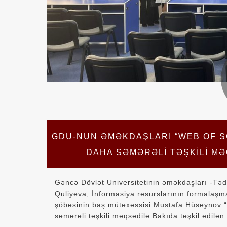
GDU-NUN ƏMƏKDAŞLARI “WEB OF S
DAHA SƏMƏRƏLI TƏŞKILI MƏ
Gəncə Dövlət Universitetinin əməkdaşları -Tədr
Quliyeva, İnformasiya resurslarının formalaşm
şöbəsinin baş mütəxəssisi Mustafa Hüseynov “
səmərəli təşkili məqsədilə Bakıda təşkil edilən 