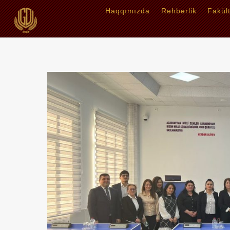
Haqqımızda
Rəhbərlik
Fakül