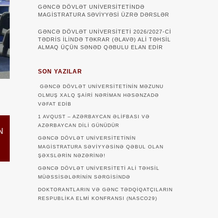
GƏNCƏ DÖVLƏT UNIVERSITETINDƏ
MAGISTRATURA SƏVIYYƏSI ÜZRƏ DƏRSLƏR
GƏNCƏ DÖVLƏT UNİVERSİTETİ 2026/2027-Cİ
TƏDRİS İLİNDƏ TƏKRAR (ƏLAVƏ) ALİ TƏHSİL
ALMAQ ÜÇÜN SƏNƏD QƏBULU ELAN EDİR
SON YAZILAR
GƏNCƏ DÖVLƏT UNIVERSITETININ MƏZUNU
OLMUŞ XALQ ŞAIRI NƏRIMAN HƏSƏNZADƏ
VƏFAT EDIB
1 AVQUST – AZƏRBAYCAN ƏLIFBASI VƏ
AZƏRBAYCAN DILI GÜNÜDÜR
N
GƏNCƏ DÖVLƏT UNIVERSITETININ
MAGISTRATURA SƏVIYYƏSINƏ QƏBUL OLAN
ŞƏXSLƏRIN NƏZƏRINƏ!
GƏNCƏ DÖVLƏT UNIVERSITETI ALI TƏHSIL
MÜƏSSISƏLƏRININ SƏRGISINDƏ
DOKTORANTLARIN VƏ GƏNC TƏDQİQATÇILARIN
RESPUBLİKA ELMİ KONFRANSI (NASCO29)