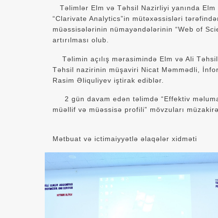
Təlimlər Elm və Təhsil Nazirliyi yanında Elm və 
“Clarivate Analytics”in mütəxəssisləri tərəfində
müəssisələrinin nümayəndələrinin “Web of Scie
artırılması olub.
Təlimin açılış mərasimində Elm və Ali Təhsil 
Təhsil nazirinin müşaviri Nicat Məmmədli, İnfo
Rasim Əliquliyev iştirak ediblər.
2 gün davam edən təlimdə “Effektiv məlumat a
müəllif və müəssisə profili” mövzuları müzakirələ
Mətbuat və ictimaiyyətlə əlaqələr xidməti