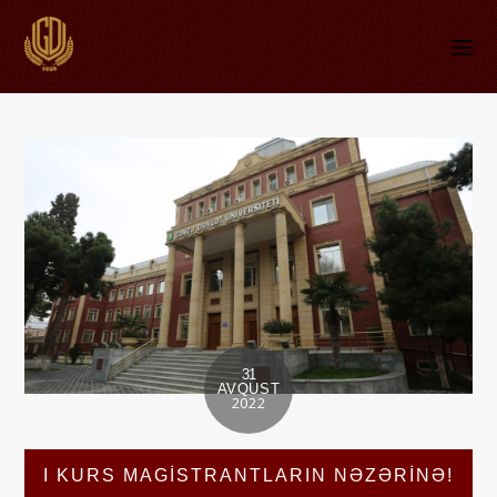
31
AVQUST
2022
I KURS MAGISTRANTLARIN NƏZƏRINƏ!