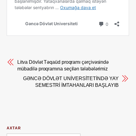
Litva Dövlət Təqaüd proqramı çərçivəsində
mübadilə proqramına seçilən tələbələrimiz
GƏNCƏ DÖVLƏT UNİVERSİTETİNDƏ YAY
SEMESTRİ İMTAHANLARI BAŞLAYIB
AXTAR