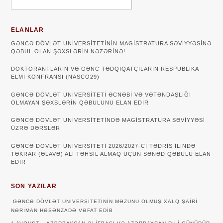
ELANLAR
GƏNCƏ DÖVLƏT UNIVERSITETININ MAGISTRATURA SƏVIYYƏSINƏ
QƏBUL OLAN ŞƏXSLƏRIN NƏZƏRINƏ!
DOKTORANTLARIN VƏ GƏNC TƏDQİQATÇILARIN RESPUBLİKA
ELMİ KONFRANSI (NASCO29)
GƏNCƏ DÖVLƏT UNIVERSITETI ƏCNƏBI VƏ VƏTƏNDAŞLIĞI
OLMAYAN ŞƏXSLƏRIN QƏBULUNU ELAN EDIR
GƏNCƏ DÖVLƏT UNIVERSITETINDƏ MAGISTRATURA SƏVIYYƏSI
ÜZRƏ DƏRSLƏR
GƏNCƏ DÖVLƏT UNİVERSİTETİ 2026/2027-Cİ TƏDRİS İLİNDƏ
TƏKRAR (ƏLAVƏ) ALİ TƏHSİL ALMAQ ÜÇÜN SƏNƏD QƏBULU ELAN
EDİR
SON YAZILAR
GƏNCƏ DÖVLƏT UNIVERSITETININ MƏZUNU OLMUŞ XALQ ŞAIRI
NƏRIMAN HƏSƏNZADƏ VƏFAT EDIB