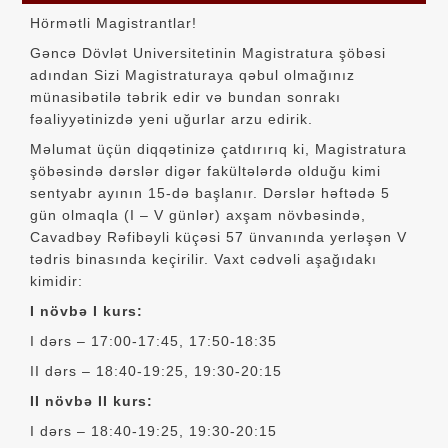
Hörmətli Magistrantlar!
Gəncə Dövlət Universitetinin Magistratura şöbəsi
adından Sizi Magistraturaya qəbul olmağınız
münasibətilə təbrik edir və bundan sonrakı
fəaliyyətinizdə yeni uğurlar arzu edirik.
Məlumat üçün diqqətinizə çatdırırıq ki, Magistratura
şöbəsində dərslər digər fakültələrdə olduğu kimi
sentyabr ayının 15-də başlanır. Dərslər həftədə 5
gün olmaqla (I – V günlər) axşam növbəsində,
Cavadbəy Rəfibəyli küçəsi 57 ünvanında yerləşən V
tədris binasında keçirilir. Vaxt cədvəli aşağıdakı
kimidir:
I növbə I kurs:
I dərs – 17:00-17:45, 17:50-18:35
II dərs – 18:40-19:25, 19:30-20:15
II növbə II kurs:
I dərs – 18:40-19:25, 19:30-20:15