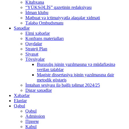
Kitabxana
“YÜKSƏLİŞ” qəzetinin redaksiyası
İdman klubu
Mətbuat və ictimaiyyətlə əlaqələr xidməti
Tələbə Ombudsmanı
Sənədlər
Elmi xəbərlər
Konfrans materialları
Qaydalar
Strateji Plan
Siyasət
Tövsiyələr
Buraxılış işinin yazılmasına və müdafiəsinə
verilən tələblər
Magistr dissertasiya işinin yazılmasına dair
metodik göstəriş
İmtahan sesiyası ilə bağlı təlimat 2024/25
Digər sənədlər
Xəbərlər
Elanlar
Qəbul
Qəbul
Admission
Прием
Kabul