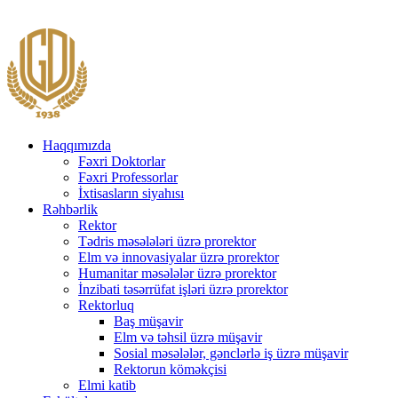
Haqqımızda
Fəxri Doktorlar
Fəxri Professorlar
İxtisasların siyahısı
Rəhbərlik
Rektor
Tədris məsələləri üzrə prorektor
Elm və innovasiyalar üzrə prorektor
Humanitar məsələlər üzrə prorektor
İnzibati təsərrüfat işləri üzrə prorektor
Rektorluq
Baş müşavir
Elm və təhsil üzrə müşavir
Sosial məsələlər, gənclərlə iş üzrə müşavir
Rektorun köməkçisi
Elmi katib