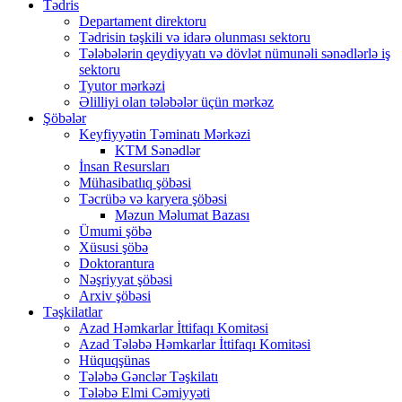
Tədris
Departament direktoru
Tədrisin təşkili və idarə olunması sektoru
Tələbələrin qeydiyyatı və dövlət nümunəli sənədlərlə iş
sektoru
Tyutor mərkəzi
Əlilliyi olan tələbələr üçün mərkəz
Şöbələr
Keyfiyyətin Təminatı Mərkəzi
KTM Sənədlər
İnsan Resursları
Mühasibatlıq şöbəsi
Təcrübə və karyera şöbəsi
Məzun Məlumat Bazası
Ümumi şöbə
Xüsusi şöbə
Doktorantura
Nəşriyyat şöbəsi
Arxiv şöbəsi
Təşkilatlar
Azad Həmkarlar İttifaqı Komitəsi
Azad Tələbə Həmkarlar İttifaqı Komitəsi
Hüquqşünas
Tələbə Gənclər Təşkilatı
Tələbə Elmi Cəmiyyəti