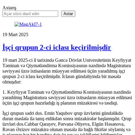
Axtarış
Axtar
19
Mart
2025
İşçi qrupun 2-ci iclası keçirilmişdir
19 mart 2025-ci il tarixində Gəncə Dövlət Universitetinin Keyfiyyət
Təminatı və Qiymətləndirmə Komissiyasının nəzdində Magistratura
səviyyəsi üzrə ixtisasların müəyyən edilməsi üçün yaradılmış işçi
qrupun 2-ci iclası keçirilmişdir. İclasın gündəliyində bir məsələ
olmuşdur:
1. Keyfiyyət Təminatı və Qiymətləndirmə Komissiyasının nəzdində
yaradılmış Magistratura səviyyəsi üzrə ixtisasların müəyyən edilməsi
üçün işçi qrupun hazırladığı iş planının müzakirəsi və təsdiqi.
İşçi qrupun sədri dos. Emin Yaqubov qrup üzvlərini gündəlikdə
duran məslələ ilə tanış etdikdən sonra müzakirələr başlamışdır. Qrup
üzvləri dos.Cabbar Qarayev, Pərvanə Əliyeva, Elgün Həsənova,
Rəvan Əzizov müzakirə olunan məsələ ilə bağlı fikirlər söyləmiş və
iş planının hər bir bəndinə dair öz rəy və təkliflərini bildirmişlər.