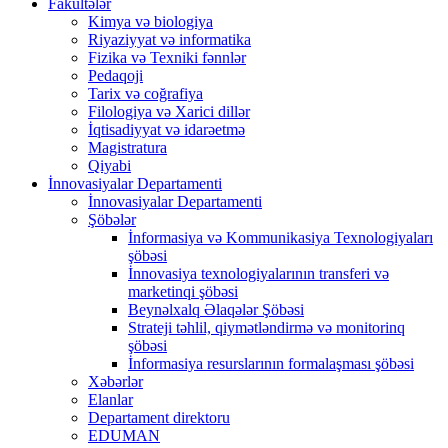
Fakültələr
Kimya və biologiya
Riyaziyyat və informatika
Fizika və Texniki fənnlər
Pedaqoji
Tarix və coğrafiya
Filologiya və Xarici dillər
İqtisadiyyat və idarəetmə
Magistratura
Qiyabi
İnnovasiyalar Departamenti
İnnovasiyalar Departamenti
Şöbələr
İnformasiya və Kommunikasiya Texnologiyaları
şöbəsi
İnnovasiya texnologiyalarının transferi və
marketinqi şöbəsi
Beynəlxalq Əlaqələr Şöbəsi
Strateji təhlil, qiymətləndirmə və monitorinq
şöbəsi
İnformasiya resurslarının formalaşması şöbəsi
Xəbərlər
Elanlar
Departament direktoru
EDUMAN