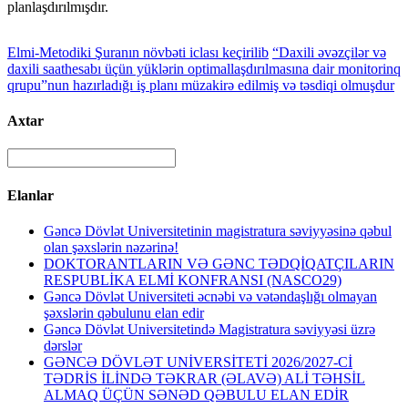
planlaşdırılmışdır.
Elmi-Metodiki Şuranın növbəti iclası keçirilib
“Daxili əvəzçilər və
daxili saathesabı üçün yüklərin optimallaşdırılmasına dair monitorinq
qrupu”nun hazırladığı iş planı müzakirə edilmiş və təsdiqi olmuşdur
Axtar
Elanlar
Gəncə Dövlət Universitetinin magistratura səviyyəsinə qəbul
olan şəxslərin nəzərinə!
DOKTORANTLARIN VƏ GƏNC TƏDQİQATÇILARIN
RESPUBLİKA ELMİ KONFRANSI (NASCO29)
Gəncə Dövlət Universiteti əcnəbi və vətəndaşlığı olmayan
şəxslərin qəbulunu elan edir
Gəncə Dövlət Universitetində Magistratura səviyyəsi üzrə
dərslər
GƏNCƏ DÖVLƏT UNİVERSİTETİ 2026/2027-Cİ
TƏDRİS İLİNDƏ TƏKRAR (ƏLAVƏ) ALİ TƏHSİL
ALMAQ ÜÇÜN SƏNƏD QƏBULU ELAN EDİR