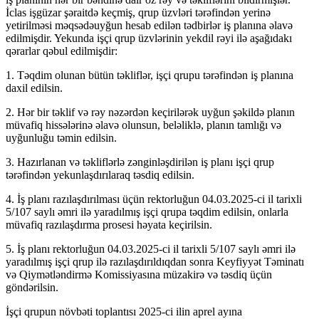
İclas işgüzar şəraitdə keçmiş, qrup üzvləri tərəfindən yerinə
yetirilməsi məqsədəuyğun hesab edilən tədbirlər iş planına əlavə
edilmişdir. Yekunda işçi qrup üzvlərinin yekdil rəyi ilə aşağıdakı
qərarlar qəbul edilmişdir:
1. Təqdim olunan bütün təkliflər, işçi qrupu tərəfindən iş planına
daxil edilsin.
2. Hər bir təklif və rəy nəzərdən keçirilərək uyğun şəkildə planın
müvafiq hissələrinə əlavə olunsun, beləliklə, planın tamlığı və
uyğunluğu təmin edilsin.
3. Hazırlanan və təkliflərlə zənginləşdirilən iş planı işçi qrup
tərəfindən yekunlaşdırılaraq təsdiq edilsin.
4. İş planı razılaşdırılması üçün rektorluğun 04.03.2025-ci il tarixli
5/107 saylı əmri ilə yaradılmış işçi qrupa təqdim edilsin, onlarla
müvafiq razılaşdırma prosesi həyata keçirilsin.
5. İş planı rektorluğun 04.03.2025-ci il tarixli 5/107 saylı əmri ilə
yaradılmış işçi qrup ilə razılaşdırıldıqdan sonra Keyfiyyət Təminatı
və Qiymətləndirmə Komissiyasına müzakirə və təsdiq üçün
göndərilsin.
İşçi qrupun növbəti toplantısı 2025-ci ilin aprel ayına