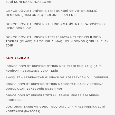
ELMİ KONFRANSI (NASCO29)
GƏNCƏ DÖVLƏT UNIVERSITETI ƏCNƏBI VƏ VƏTƏNDAŞLIĞI
OLMAYAN ŞƏXSLƏRIN QƏBULUNU ELAN EDIR
GƏNCƏ DÖVLƏT UNIVERSITETINDƏ MAGISTRATURA SƏVIYYƏSI
ÜZRƏ DƏRSLƏR
GƏNCƏ DÖVLƏT UNİVERSİTETİ 2026/2027-Cİ TƏDRİS İLİNDƏ
TƏKRAR (ƏLAVƏ) ALİ TƏHSİL ALMAQ ÜÇÜN SƏNƏD QƏBULU ELAN
EDİR
SON YAZILAR
GƏNCƏ DÖVLƏT UNIVERSITETININ MƏZUNU OLMUŞ XALQ ŞAIRI
NƏRIMAN HƏSƏNZADƏ VƏFAT EDIB
1 AVQUST – AZƏRBAYCAN ƏLIFBASI VƏ AZƏRBAYCAN DILI GÜNÜDÜR
GƏNCƏ DÖVLƏT UNIVERSITETININ MAGISTRATURA SƏVIYYƏSINƏ
QƏBUL OLAN ŞƏXSLƏRIN NƏZƏRINƏ!
GƏNCƏ DÖVLƏT UNIVERSITETI ALI TƏHSIL MÜƏSSISƏLƏRININ
SƏRGISINDƏ
DOKTORANTLARIN VƏ GƏNC TƏDQİQATÇILARIN RESPUBLİKA ELMİ
KONFRANSI (NASCO29)