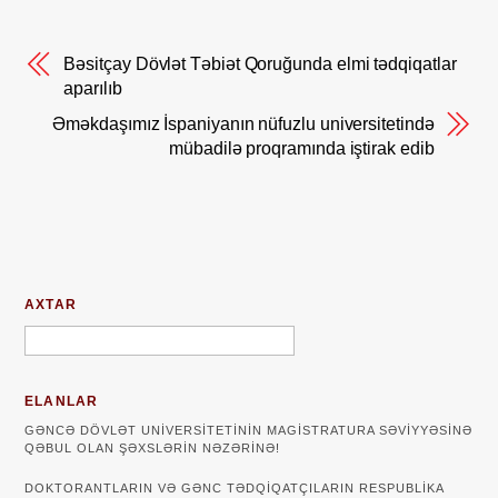
Bəsitçay Dövlət Təbiət Qoruğunda elmi tədqiqatlar
aparılıb
Əməkdaşımız İspaniyanın nüfuzlu universitetində
mübadilə proqramında iştirak edib
AXTAR
ELANLAR
GƏNCƏ DÖVLƏT UNIVERSITETININ MAGISTRATURA SƏVIYYƏSINƏ
QƏBUL OLAN ŞƏXSLƏRIN NƏZƏRINƏ!
DOKTORANTLARIN VƏ GƏNC TƏDQİQATÇILARIN RESPUBLİKA