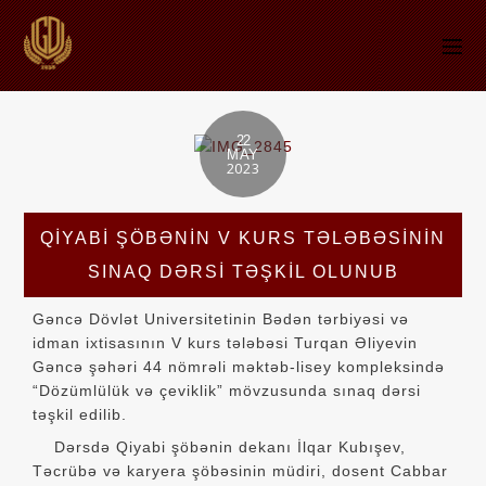
22
MAY
2023
QIYABI ŞÖBƏNIN V KURS TƏLƏBƏSININ
SINAQ DƏRSI TƏŞKIL OLUNUB
Gəncə Dövlət Universitetinin Bədən tərbiyəsi və
idman ixtisasının V kurs tələbəsi Turqan Əliyevin
Gəncə şəhəri 44 nömrəli məktəb-lisey kompleksində
“Dözümlülük və çeviklik” mövzusunda sınaq dərsi
təşkil edilib.
Dərsdə Qiyabi şöbənin dekanı İlqar Kubışev,
Təcrübə və karyera şöbəsinin müdiri, dosent Cabbar