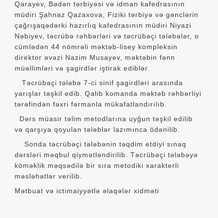
Qarayev, Bədən tərbiyəsi və idman kafedrasının
müdiri Şahnaz Qazaxova, Fiziki tərbiyə və gənclərin
çağrışaqədərki hazırlıq kafedrasının müdiri Niyazi
Nəbiyev, təcrübə rəhbərləri və təcrübəçi tələbələr, o
cümlədən 44 nömrəli məktəb-lisey kompleksin
direktor əvəzi Nazim Musayev, məktəbin fənn
müəllimləri və şagirdlər iştirak ediblər.
Təcrübəçi tələbə 7-ci sinif şagirdləri arasında
yarışlar təşkil edib. Qalib komanda məktəb rəhbərliyi
tərəfindən fəxri fərmanla mükafatlandırılıb.
Dərs müasir təlim metodlarına uyğun təşkil edilib
və qarşıya qoyulan tələblər lazımınca ödənilib.
Sonda təcrübəçi tələbənin təqdim etdiyi sınaq
dərsləri məqbul qiymətləndirilib. Təcrübəçi tələbəyə
köməklik məqsədilə bir sıra metodiki xarakterli
məsləhətlər verilib.
Mətbuat və ictimaiyyətlə əlaqələr xidməti