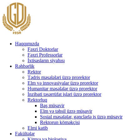
Haqqımızda
Fəxri Doktorlar
Fəxri Professorlar
İxtisasların siyahısı
Rəhbərlik
Rektor
Tədris məsələləri üzrə prorektor
Elm və innovasiyalar üzrə prorektor
Humanitar məsələlər üzrə prorektor
İnzibati təsərrüfat işləri üzrə prorektor
Rektorluq
Baş müşavir
Elm və təhsil üzrə müşavir
Sosial məsələlər, gənclərlə iş üzrə müşavir
Rektorun köməkçisi
Elmi katib
Fakültələr
Kimya və biologiya