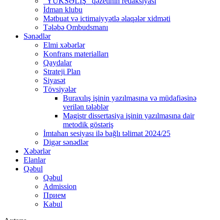
“YÜKSƏLİŞ” qəzetinin redaksiyası
İdman klubu
Mətbuat və ictimaiyyətlə əlaqələr xidməti
Tələbə Ombudsmanı
Sənədlər
Elmi xəbərlər
Konfrans materialları
Qaydalar
Strateji Plan
Siyasət
Tövsiyələr
Buraxılış işinin yazılmasına və müdafiəsinə
verilən tələblər
Magistr dissertasiya işinin yazılmasına dair
metodik göstəriş
İmtahan sesiyası ilə bağlı təlimat 2024/25
Digər sənədlər
Xəbərlər
Elanlar
Qəbul
Qəbul
Admission
Прием
Kabul