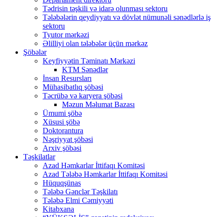
Tədrisin təşkili və idarə olunması sektoru
Tələbələrin qeydiyyatı və dövlət nümunəli sənədlərlə iş
sektoru
Tyutor mərkəzi
Əlilliyi olan tələbələr üçün mərkəz
Şöbələr
Keyfiyyətin Təminatı Mərkəzi
KTM Sənədlər
İnsan Resursları
Mühasibatlıq şöbəsi
Təcrübə və karyera şöbəsi
Məzun Məlumat Bazası
Ümumi şöbə
Xüsusi şöbə
Doktorantura
Nəşriyyat şöbəsi
Arxiv şöbəsi
Təşkilatlar
Azad Həmkarlar İttifaqı Komitəsi
Azad Tələbə Həmkarlar İttifaqı Komitəsi
Hüquqşünas
Tələbə Gənclər Təşkilatı
Tələbə Elmi Cəmiyyəti
Kitabxana