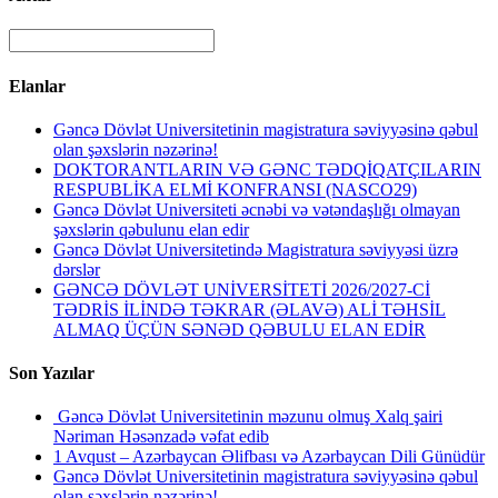
Elanlar
Gəncə Dövlət Universitetinin magistratura səviyyəsinə qəbul
olan şəxslərin nəzərinə!
DOKTORANTLARIN VƏ GƏNC TƏDQİQATÇILARIN
RESPUBLİKA ELMİ KONFRANSI (NASCO29)
Gəncə Dövlət Universiteti əcnəbi və vətəndaşlığı olmayan
şəxslərin qəbulunu elan edir
Gəncə Dövlət Universitetində Magistratura səviyyəsi üzrə
dərslər
GƏNCƏ DÖVLƏT UNİVERSİTETİ 2026/2027-Cİ
TƏDRİS İLİNDƏ TƏKRAR (ƏLAVƏ) ALİ TƏHSİL
ALMAQ ÜÇÜN SƏNƏD QƏBULU ELAN EDİR
Son Yazılar
Gəncə Dövlət Universitetinin məzunu olmuş Xalq şairi
Nəriman Həsənzadə vəfat edib
1 Avqust – Azərbaycan Əlifbası və Azərbaycan Dili Günüdür
Gəncə Dövlət Universitetinin magistratura səviyyəsinə qəbul
olan şəxslərin nəzərinə!