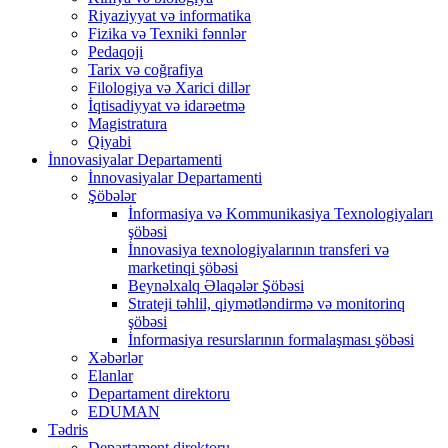
Riyaziyyat və informatika
Fizika və Texniki fənnlər
Pedaqoji
Tarix və coğrafiya
Filologiya və Xarici dillər
İqtisadiyyat və idarəetmə
Magistratura
Qiyabi
İnnovasiyalar Departamenti
İnnovasiyalar Departamenti
Şöbələr
İnformasiya və Kommunikasiya Texnologiyaları
şöbəsi
İnnovasiya texnologiyalarının transferi və
marketinqi şöbəsi
Beynəlxalq Əlaqələr Şöbəsi
Strateji təhlil, qiymətləndirmə və monitorinq
şöbəsi
İnformasiya resurslarının formalaşması şöbəsi
Xəbərlər
Elanlar
Departament direktoru
EDUMAN
Tədris
Departament direktoru