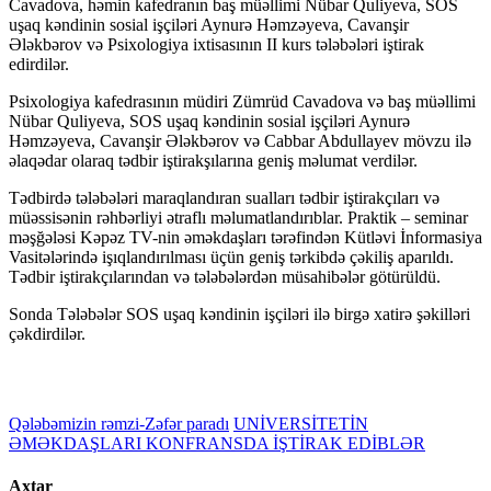
Cavadova, həmin kafedranın baş müəllimi Nübar Quliyeva, SOS
uşaq kəndinin sosial işçiləri Aynurə Həmzəyeva, Cavanşir
Ələkbərov və Psixologiya ixtisasının II kurs tələbələri iştirak
edirdilər.
Psixologiya kafedrasının müdiri Zümrüd Cavadova və baş müəllimi
Nübar Quliyeva, SOS uşaq kəndinin sosial işçiləri Aynurə
Həmzəyeva, Cavanşir Ələkbərov və Cabbar Abdullayev mövzu ilə
əlaqədar olaraq tədbir iştirakşılarına geniş məlumat verdilər.
Tədbirdə tələbələri maraqlandıran sualları tədbir iştirakçıları və
müəssisənin rəhbərliyi ətraflı məlumatlandırıblar. Praktik – seminar
məşğələsi Kəpəz TV-nin əməkdaşları tərəfindən Kütləvi İnformasiya
Vasitələrində işıqlandırılması üçün geniş tərkibdə çəkiliş aparıldı.
Tədbir iştirakçılarından və tələbələrdən müsahibələr götürüldü.
Sonda Tələbələr SOS uşaq kəndinin işçiləri ilə birgə xatirə şəkilləri
çəkdirdilər.
Qələbəmizin rəmzi-Zəfər paradı
UNİVERSİTETİN
ƏMƏKDAŞLARI KONFRANSDA İŞTİRAK EDİBLƏR
Axtar