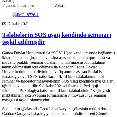
Axtarış
Axtar
09
Dekabr
2021
Tələbələrin SOS uşaq kəndində seminarı
təşkil edilmişdir
Gəncə Dövlət Universiteti ilə “SOS” Uşaq kəndi arasında bağlanmış
ikitərəfli əməkdaşlıq müqaviləsinə əsasən əlaqələrin qurulması və
müvafiq praktik -seminar dərslərin həmin müəssisədə təşkilinin
təmin edilməsinin icra edilməsi ilə əlaqədar Gəncə Dövlət
Universitetinin rəhbərliyinin müvafiq əmrinə əsasən Sosial iş,
Psixologiya və TSPX ixtisasların II, III kurs tələbələrinin bəzi
seminar və laborator məşğələlərinin SOS uşaq kəndində məşğələləri
uğurla davam etdirilir. 9 dekabr 2021-ci il tarixdə Pedaqoji
fakültənin Psixologiya ixtisasının II kurs tələbələrinin “Kiçik yaşlı
məktəblilərin şəxsiyyətinin formalaşması” mövzusunda seminar
məşğələsi təşkil olunmuşdur.
Seminar məşğələsində Təcrübə və karyera şöbəsinin müdiri dosent
Cabbar Qarayev, Psixologiya kafedrasının müdiri dosent Zümrüd