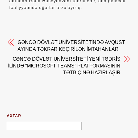
adından Rəna Hüseynovanı təbrik edir, ona gələcək
fəaliyyətində uğurlar arzulayırıq.
GƏNCƏ DÖVLƏT UNİVERSİTETİNDƏ AVQUST
AYINDA TƏKRAR KEÇİRİLƏN İMTAHANLAR
GƏNCƏ DÖVLƏT UNİVERSİTETİ YENİ TƏDRİS
İLİNDƏ “MICROSOFT TEAMS” PLATFORMASININ
TƏTBİQİNƏ HAZIRLAŞIR
AXTAR