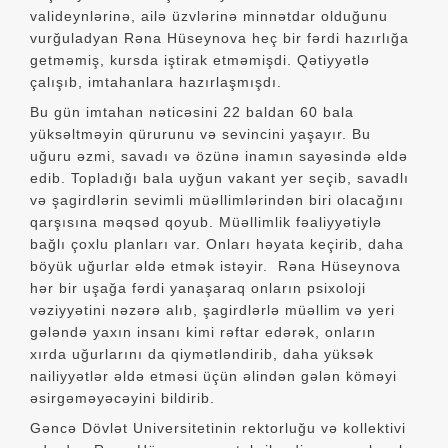
valideynlərinə, ailə üzvlərinə minnətdar olduğunu
vurğuladyan Rəna Hüseynova heç bir fərdi hazırlığa
getməmiş, kursda iştirak etməmişdi. Qətiyyətlə
çalışıb, imtahanlara hazırlaşmışdı.
Bu gün imtahan nəticəsini 22 baldan 60 bala
yüksəltməyin qürurunu və sevincini yaşayır. Bu
uğuru əzmi, savadı və özünə inamın sayəsində əldə
edib. Topladığı bala uyğun vakant yer seçib, savadlı
və şagirdlərin sevimli müəllimlərindən biri olacağını
qarşısına məqsəd qoyub. Müəllimlik fəaliyyətiylə
bağlı çoxlu planları var. Onları həyata keçirib, daha
böyük uğurlar əldə etmək istəyir. Rəna Hüseynova
hər bir uşağa fərdi yanaşaraq onların psixoloji
vəziyyətini nəzərə alıb, şagirdlərlə müəllim və yeri
gələndə yaxın insanı kimi rəftar edərək, onların
xırda uğurlarını da qiymətləndirib, daha yüksək
nailiyyətlər əldə etməsi üçün əlindən gələn köməyi
əsirgəməyəcəyini bildirib.
Gəncə Dövlət Universitetinin rektorluğu və kollektivi