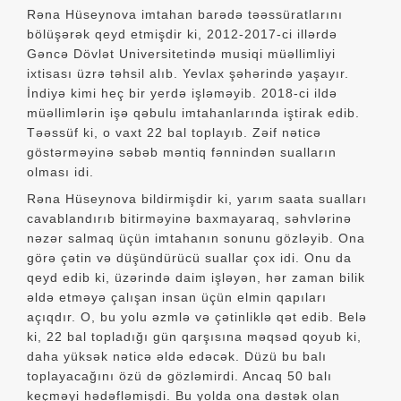
Rəna Hüseynova imtahan barədə təəssüratlarını
bölüşərək qeyd etmişdir ki, 2012-2017-ci illərdə
Gəncə Dövlət Universitetində musiqi müəllimliyi
ixtisası üzrə təhsil alıb. Yevlax şəhərində yaşayır.
İndiyə kimi heç bir yerdə işləməyib. 2018-ci ildə
müəllimlərin işə qəbulu imtahanlarında iştirak edib.
Təəssüf ki, o vaxt 22 bal toplayıb. Zəif nəticə
göstərməyinə səbəb məntiq fənnindən sualların
olması idi.
Rəna Hüseynova bildirmişdir ki, yarım saata sualları
cavablandırıb bitirməyinə baxmayaraq, səhvlərinə
nəzər salmaq üçün imtahanın sonunu gözləyib. Ona
görə çətin və düşündürücü suallar çox idi. Onu da
qeyd edib ki, üzərində daim işləyən, hər zaman bilik
əldə etməyə çalışan insan üçün elmin qapıları
açıqdır. O, bu yolu əzmlə və çətinliklə qət edib. Belə
ki, 22 bal topladığı gün qarşısına məqsəd qoyub ki,
daha yüksək nəticə əldə edəcək. Düzü bu balı
toplayacağını özü də gözləmirdi. Ancaq 50 balı
keçməyi hədəfləmişdi. Bu yolda ona dəstək olan