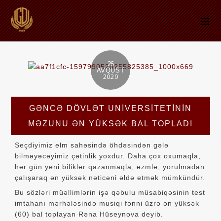
26
AVQUST
2020
GƏNCƏ DÖVLƏT UNİVERSİTETİNİN
MƏZUNU ƏN YÜKSƏK BAL TOPLADI
Seçdiyimiz elm sahəsində öhdəsindən gələ
bilməyəcəyimiz çətinlik yoxdur. Daha çox oxumaqla,
hər gün yeni biliklər qazanmaqla, əzmlə, yorulmadan
çalışaraq ən yüksək nəticəni əldə etmək mümkündür.
Bu sözləri müəllimlərin işə qəbulu müsabiqəsinin test
imtahanı mərhələsində musiqi fənni üzrə ən yüksək
(60) bal toplayan Rəna Hüseynova deyib.