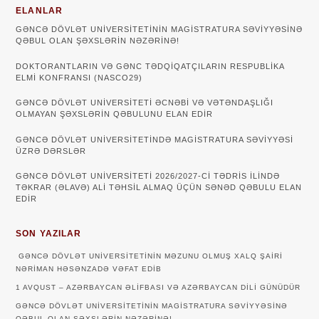
ELANLAR
GƏNCƏ DÖVLƏT UNIVERSITETININ MAGISTRATURA SƏVIYYƏSINƏ
QƏBUL OLAN ŞƏXSLƏRIN NƏZƏRINƏ!
DOKTORANTLARIN VƏ GƏNC TƏDQİQATÇILARIN RESPUBLİKA
ELMİ KONFRANSI (NASCO29)
GƏNCƏ DÖVLƏT UNIVERSITETI ƏCNƏBI VƏ VƏTƏNDAŞLIĞI
OLMAYAN ŞƏXSLƏRIN QƏBULUNU ELAN EDIR
GƏNCƏ DÖVLƏT UNIVERSITETINDƏ MAGISTRATURA SƏVIYYƏSI
ÜZRƏ DƏRSLƏR
GƏNCƏ DÖVLƏT UNİVERSİTETİ 2026/2027-Cİ TƏDRİS İLİNDƏ
TƏKRAR (ƏLAVƏ) ALİ TƏHSİL ALMAQ ÜÇÜN SƏNƏD QƏBULU ELAN
EDİR
SON YAZILAR
GƏNCƏ DÖVLƏT UNIVERSITETININ MƏZUNU OLMUŞ XALQ ŞAIRI
NƏRIMAN HƏSƏNZADƏ VƏFAT EDIB
1 AVQUST – AZƏRBAYCAN ƏLIFBASI VƏ AZƏRBAYCAN DILI GÜNÜDÜR
GƏNCƏ DÖVLƏT UNIVERSITETININ MAGISTRATURA SƏVIYYƏSINƏ
QƏBUL OLAN ŞƏXSLƏRIN NƏZƏRINƏ!